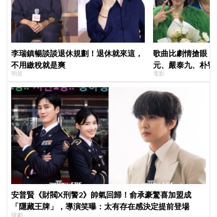
李瑞鎮暢談談退休規劃！退休就來這，
歌曲比劇情搶眼！
不用繳稅就是爽
元、嚴泰九、朴智
明星
電影
曲《Love Is》超
安普賢《財閥X刑警2》帥氣回歸！俞承豪驚喜加盟成
「隱藏王牌」，導演笑曝：太有存在感決定提前登場
韓劇