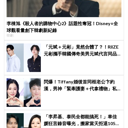
李棟旭《殺人者的購物中心2》話題性奪冠！Disney+全
球觀看量創下韓劇新紀錄
韓劇
「元斌＋元彬」竟然合體了？！RIIZE
元彬攜手韓國傳奇美男元斌代言同品
牌，韓網瘋喊：兩個帥哥來了！
閃爆！Tiffany婚後首同框老公卞約
漢，男神「緊牽護妻＋代拿禮物」私
下甜度超標
「李昇基、泰民全都能搞死！」車佳
媛狂言錄音曝光，搬家當天拒退105億