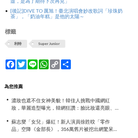
虛，是為了期待下次再見」
[後記]DIVE TO 厲旭！臺北演唱會妙改歌詞「珍珠奶
茶」，「奶油年糕」是他的太陽～
標籤
利特
Super Junior
Facebook
Twitter
Line
WhatsApp
Copy
分
Link
享
為您推薦
濃妝也遮不住女神美貌！韓佳人挑戰中國網紅
妝，華麗造型曝光，韓網狂讚：臉比妝還亮眼、
太漂亮了
蘇志燮「女兒」爆紅！新人演員徐貹旼「零作
品」空降《金部長》，316萬舊片被挖出網驚呆：
星味藏不住！