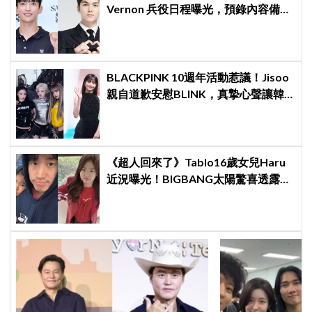
Vernon 兵役日程曝光，預錄內容備齊
寵粉不間斷
BLACKPINK 10週年活動惹議！Jisoo
親自道歉安慰BLINK，真摯心聲讓韓
網直呼：「看了心裡好暖」
《超人回來了》Tablo16歲女兒Haru
近況曝光！BIGBANG太陽驚喜透露：
她長高超多，嚇我一跳