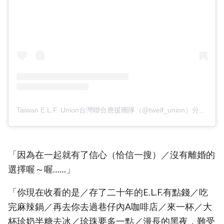
Taiwan E.L.F. Union台灣聯合應援團隊（@twelf_union）分享的貼文
「因為在一起就有了信心（恰信一搜）／沒有離婚的
選擇喔～喔……」
「你現在收看的是／存了二十年的E.L.F.有點錢／吃
完麻辣鍋／再去你去過巷仔內A咖啡店／來一杯／大
杯珍奶半糖去冰／珍珠要多一點／漫長的黑夜，難受