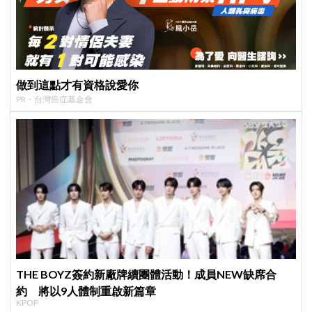
做到這點才有資格說愛你
PR・台灣癌症基金會
THE BOYZ簽約新廠牌續團體活動！成員NEW缺席合
約 將以9人體制重啟新篇章
KPOP