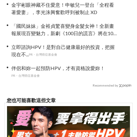
金宇彬眼神藏不住愛意！申敏兒一登台「全程看
著愛妻」，李光洙興奮歡呼到被制止 XD
「國民妹妹」金裕貞驚喜變身金髮女神！全新畫
報展現百變魅力，新劇《100日的謊言》將在10月
首播
立即諮詢HPV！是對自己健康最好的投資，把握
現在不...
PR・台灣癌症基金會
伴侶和妳一起預防HPV，才有資格說愛妳！
PR・台灣癌症基金會
Recommended by
您也可能喜歡這些文章