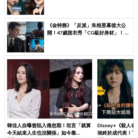
保證金、糾紛再升級
《金特務》「反派」朱相昱幕後大公
開！47歲脫衣秀「CG級好身材」！ 竟
爆料：這場戲是這麼拍的
韓佳人自曝曾陷入倦怠期！坦言「就算
Disney+《殺人
今天結束人生也沒關係」如今靠
埈終於成代表！下