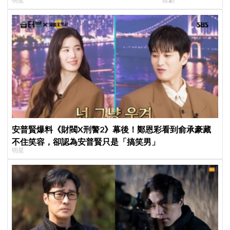
明星
韓劇
YouTube重拾生活樂趣
現成最大伏筆
安普賢爆料《財閥X刑警2》幕後！鄭恩彩看到俞承豪藏
不住笑容，卻認為安普賢只是「搞笑男」
明星