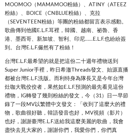
MOOMOO（MAMAMOO粉絲）、ATINY（ATEEZ
粉絲）、BOICE（CNBLUE粉絲）、克拉
（SEVENTEEN粉絲）等團的粉絲都留言表示感動。
歌曲傳到他國E.L.F.耳裡，韓國、越南、祕魯、香
港、墨西哥、新加坡、智利、印尼……E.L.F.也紛紛簽
到。台灣E.L.F.儼然有了粉絲！
台灣E.L.F.最希望的就是把這份二十週年禮物送到
Super Junior手裡，昨日希澈Threads發文、始源直播
都被台灣E.L.F.洗版。而利特身為隊長又是今年台灣
灶咖大戰佼佼者，果然如E.L.F.預測的最先看見這份
禮物，IG轉發了幾則粉絲的發文，今（31）日一早節
錄了一段MV以繁體中文發文：「收到了這麼大的禮
物，歌曲很好聽，韓語發音也好，MV視頻（影片）
也好，謝謝臺灣E.L.F.送給我這麼美麗的歌曲，我會
盡快去見大家的，謝謝你們，我愛你們，你們真