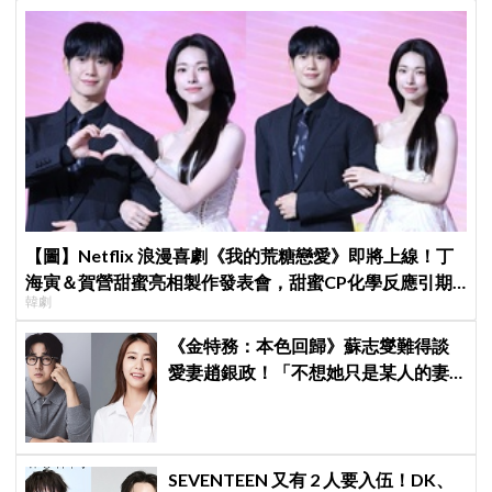
【圖】Netflix 浪漫喜劇《我的荒糖戀愛》即將上線！丁
海寅＆賀營甜蜜亮相製作發表會，甜蜜CP化學反應引期
韓劇
待
《金特務：本色回歸》蘇志燮難得談
愛妻趙銀政！「不想她只是某人的妻
子」一句話展現滿滿尊重與愛
SEVENTEEN 又有 2 人要入伍！DK、