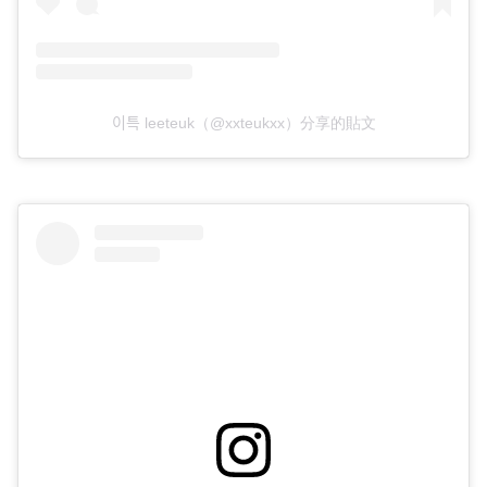
이특 leeteuk（@xxteukxx）分享的貼文