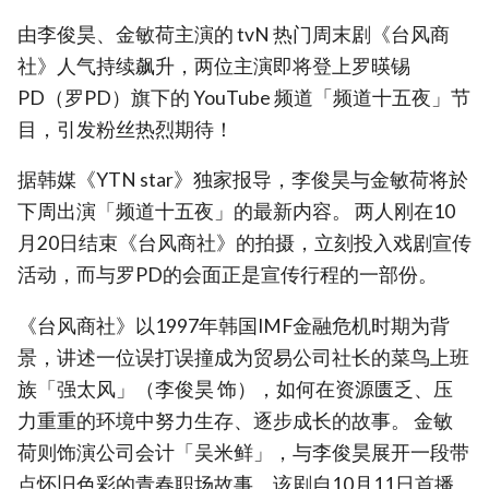
由李俊昊、金敏荷主演的 tvN 热门周末剧《台风商
社》人气持续飙升，两位主演即将登上罗暎锡
PD（罗PD）旗下的 YouTube 频道「频道十五夜」节
目，引发粉丝热烈期待！
据韩媒《YTN star》独家报导，李俊昊与金敏荷将於
下周出演「频道十五夜」的最新内容。 两人刚在10
月20日结束《台风商社》的拍摄，立刻投入戏剧宣传
活动，而与罗PD的会面正是宣传行程的一部份。
《台风商社》以1997年韩国IMF金融危机时期为背
景，讲述一位误打误撞成为贸易公司社长的菜鸟上班
族「强太风」（李俊昊 饰），如何在资源匮乏、压
力重重的环境中努力生存、逐步成长的故事。 金敏
荷则饰演公司会计「吴米鲜」，与李俊昊展开一段带
点怀旧色彩的青春职场故事。该剧自10月11日首播