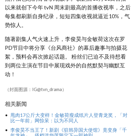
以来就创下今年 tvN 周末剧最高的首播收视率，之后
每集都刷新自身纪录，短短四集收视就逼近10%，气
势惊人。
随著剧集人气火速上升，李俊昊与金敏荷这次在罗
PD节目中将分享《台风商社》的幕后趣事与拍摄花
絮，预料会再次掀起话题。 粉丝们已迫不及待想看
到两位主演在节目中展现戏外的自然默契与幽默互
动！
（封面图源：IG@tvn_drama）
相关新闻
甩肉17公斤大变样！金敏荷瘦成纸片人登青龙奖，「对
比一年前」网惊呆：以为不同人
李俊昊不当王了！新剧《驻韩异国大使馆》竟变身「千
年龙神」，搭档洪华莲预定下一部神剧