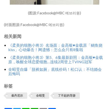
(图源:Facebook@MBC 에브리원)
(封面图源:Facebook@MBC 에브리원)
相关新闻
《柔美的细胞小将3》名场面：金高银♥金载原「鲷鱼烧
kiss」心动爆击！网遗憾：怎么会只有8集啦
《柔美的细胞小将3》第5、6集最新剧照：金高银♥金载
原，唤醒全球恋爱细胞…连续2周登上TVING冠军
全昭旻自爆「脱裤如厕」底线价码！松口认：不结婚会
后悔吗
标签
崔丹尼尔
全昭旻
了不起的导游