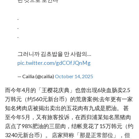
.
.
.
그러니까 김초밥을 만 사람의…
pic.twitter.com/gdCOfJQnMg
— Cailia (@cailia)
October 14, 2025
而今年4月的「王樱花庆典」也曾出现6块血肠卖2.5
万韩元（约560元新台币）的荒唐案例;去年更有一家
知名烤肉店被揭出卖出的五花肉有九成是肥油。 甚
至今年5月，又有旅客投诉，在西归浦某知名黑猪肉
店点了98%肥油的三层肉，结帐竟花了15万韩元（约
3240元新台币）。 店家辩称「那是正常部位」，但