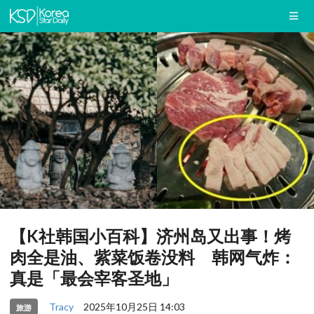
【K社韩国小百科】济州岛又出事！烤
肉全是油、紫菜饭卷没料 韩网气炸：
真是「最会宰客圣地」
Tracy
2025年10月25日 14:03
旅游