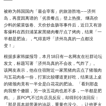
被称为韩国国内「最会宰客」的旅游胜地——济州
岛，再度因离谱的「劣质餐点」登上热搜。 继高价
少料的紫菜饭卷、天价炒血肠等事件后，近日又有游
客爆料在西归浦某家黑猪肉餐厅点了烤肉，结果「一
半都是肥油」，气得直呼「济州岛真的一点都没
变！」
根据多家韩媒报导，本月18日有一名网友在社群论坛
发文，标题写著「济州岛真的不会改，气炸了」。
该网友表示，他在住宿附近一家黑猪肉店点了猪颈肉
与五花肉各一份，打算比较哪道更好吃，结果送上桌
的猪颈肉竟有一半全是白花花的肥油。 「看到那盘
肉我整个傻眼，另一块五花肉也差不多，一半都是肥
肉。」原PO气不过向店员反应，却得到冷淡回应：
「那是原本就带著的油花，重量也没少。」让他更火