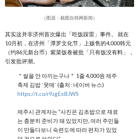
（图源：截图自韩网新闻）
其实这并非济州首次爆出「吃饭踩雷」事件。 就在
10月初，在济州「潭罗文化节」上贩售的4,000韩元
（约86元新台币）紫菜饭卷被批「只有饭没有料」，
引发批评潮。
＂쌀을 안 아끼는구나＂ 1줄 4,000원 제주
축제 김밥 ˙뭇매˙ (출처 : 네이버 뉴스)
https://t.co/r9zgExBJWS
제주시 관계자는 "사진은 김초밥으로 재료
는 충분히 준비가 돼 있었지만, 여러 주민들
이 만들다보니 숙련도에 따라 편차가 있었
던 것으로 보인다"