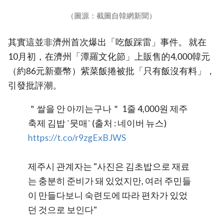
（圖源：截圖自韓網新聞）
其實這並非濟州首次爆出「吃飯踩雷」事件。 就在
10月初，在濟州「潭羅文化節」上販售的4,000韓元
（約86元新臺幣）紫菜飯捲被批「只有飯沒有料」，
引發批評潮。
＂쌀을 안 아끼는구나＂ 1줄 4,000원 제주
축제 김밥 ˙뭇매˙ (출처 : 네이버 뉴스)
https://t.co/r9zgExBJWS
제주시 관계자는 "사진은 김초밥으로 재료
는 충분히 준비가 돼 있었지만, 여러 주민들
이 만들다보니 숙련도에 따라 편차가 있었
던 것으로 보인다"