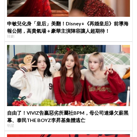
申敏兒化身「皇后」美翻！Disney+《再婚皇后》前導海
報公開，高貴氣場＋豪華主演陣容讓人超期待！
韓劇
自由了！VIVIZ告贏惡劣所屬社BPM，母公司連爆欠薪黑
幕、泰民THE BOYZ李昇基集體逃亡
明星