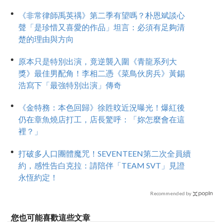
《非常律師禹英禑》第二季有望嗎？朴恩斌談心
聲「是珍惜又喜愛的作品」坦言：必須有足夠清
楚的理由與方向
原本只是特別出演，竟逆襲入圍《青龍系列大
獎》最佳男配角！李相二憑《菜鳥伙房兵》黃錫
浩寫下「最強特別出演」傳奇
《金特務：本色回歸》徐貹旼近況曝光！爆紅後
仍在章魚燒店打工，店長驚呼：「妳怎麼會在這
裡？」
打破多人口團體魔咒！SEVENTEEN第二次全員續
約，感性告白克拉：請陪伴「TEAM SVT」見證
永恆約定！
Recommended by
您也可能喜歡這些文章