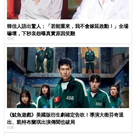
韓佳人語出驚人：「若能重來，我不會嫁延政勳！」全場
嚇壞，下秒哀怨曝真實原因笑翻
明星
《魷魚遊戲》美國版衍生劇確定告吹！導演大衛芬奇退
出、凱特布蘭琪出演傳聞也破局
韓劇