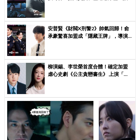
觀眾毛骨悚然
安普賢《財閥X刑警2》帥氣回歸！俞
承豪驚喜加盟成「隱藏王牌」，導演
笑曝：太有存在感決定提前登場
柳演錫、李世榮首度合體！確定加盟
虐心史劇《公主貪戀書生》 上演「朝
鮮版羅密歐與茱麗葉」