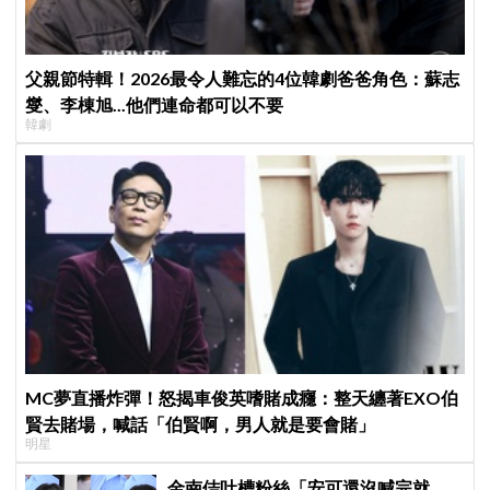
父親節特輯！2026最令人難忘的4位韓劇爸爸角色：蘇志
燮、李棟旭...他們連命都可以不要
韓劇
MC夢直播炸彈！怒揭車俊英嗜賭成癮：整天纏著EXO伯
賢去賭場，喊話「伯賢啊，男人就是要會賭」
明星
金南佶吐槽粉絲「安可還沒喊完就