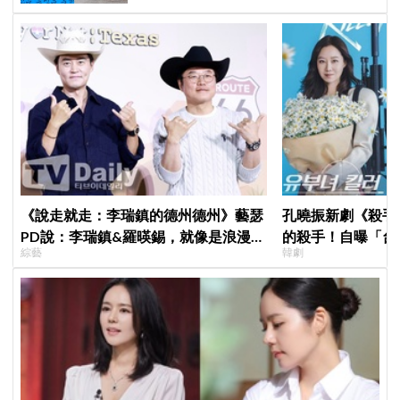
《說走就走：李瑞鎮的德州德州》藝瑟
孔曉振新劇《殺手
PD說：李瑞鎮&羅暎錫，就像是浪漫喜
的殺手！自曝「台
綜藝
韓劇
劇的男女主角一樣XD
小很多XD