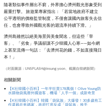
隨著類似事件層出不窮，外界擔心濟州觀光形象受到
嚴重打擊。 旅遊業專家指出：「若當地政府不建立
公平透明的價格監管制度，不僅會讓國內旅客失去信
任，也會導致外國觀光客的迴流率持續下滑。」
濟州島雖然以絕美海景與美食聞名，但這些「宰
客」、「劣食」爭議卻讓不少韓國人心寒——如今網
上甚至流傳一句話：「去濟州花的錢，不如直接飛日
本！」
（封面圖源：UNSPLASH@insung yoon、截圖自韓網新聞）
相關新聞
【K社韓國小百科】一年半狂賣178萬個！Olive Young防
水購物袋風靡外國遊客，機場「人手一個」成新奇景
【K社韓國小百科】韓國「袋鼠族」大爆發！30多歲有工
作還賴在爸媽家，政府打房反成「袋鼠族」推手