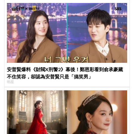
安普賢爆料《財閥X刑警2》幕後！鄭恩彩看到俞承豪藏
不住笑容，卻認為安普賢只是「搞笑男」
明星