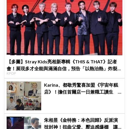
【多圖】Stray Kids亮相新專輯《THIS & THAT》記者
會！展現多才全能與滿滿自信，預告「以熱治熱」炸裂夏
KPOP
日音樂圈
Karina、都敬秀驚喜加盟《宇宙年糕
店》！擔任首爾店一日兼職工讀生
李泳知一句話意外成真
朱相昱《金特務：本色回歸》反派演
技封神！扭曲父愛、壓迫感爆棚 讓