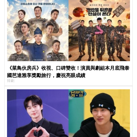
《菜鳥伙房兵》收視、口碑雙收！演員與劇組本月底飛泰
國芭達雅享獎勵旅行，慶祝亮眼成績
韓劇