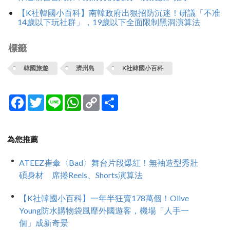
【K社韓國小百科】南韓政府出狠招防沉迷！研議「不准
14歲以下玩社群」，19歲以下全面限制黑洞演算法
標籤
韓國旅遊
濟州島
K社韓國小百科
Facebook
Twitter
Line
WhatsApp
Copy
分
Link
享
為您推薦
ATEEZ崔傘〈Bad〉舞台片段爆紅！無袖造型秀壯
碩身材 席捲Reels、Shorts演算法
【K社韓國小百科】一年半狂賣178萬個！Olive
Young防水購物袋風靡外國遊客，機場「人手一
個」成新奇景