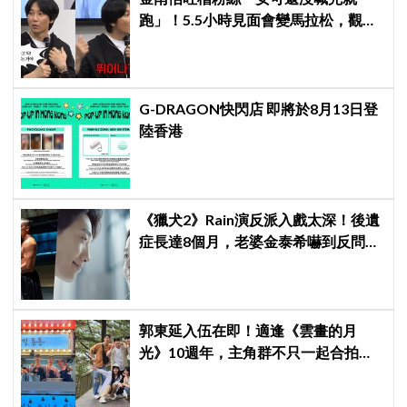
跑」！5.5小時見面會變馬拉松，觀眾
崩潰：以為完場竟還有「第三部」？
G-DRAGON快閃店 即將於8月13日登
陸香港
《獵犬2》Rain演反派入戲太深！後遺
症長達8個月，老婆金泰希嚇到反問：
「你那是什麼眼神？」
郭東延入伍在即！適逢《雲畫的月
光》10週年，主角群不只一起合拍畫
報，還錄製特別節目