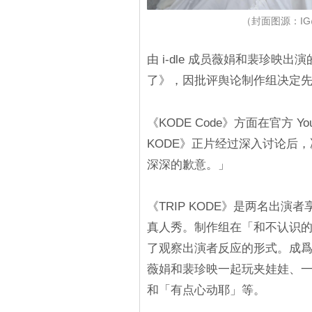
（封面图源：IG@no
由 i-dle 成员薇娟和裴珍映出
了》，因批评舆论制作组决定
《KODE Code》方面在官方 Y
KODE》正片经过深入讨论后
深深的歉意。」
《TRIP KODE》是两名出
真人秀。制作组在「和不认识
了观察出演者反应的形式。成爲问
薇娟和裴珍映一起玩夹娃娃、
和「有点心动耶」等。