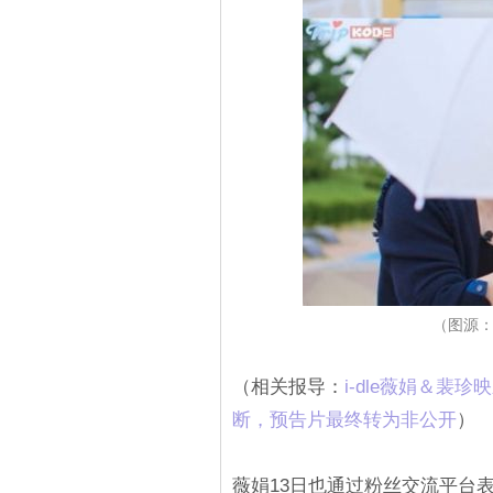
（图源：Y
（相关报导：
i-dle薇娟＆
断，预告片最终转为非公开
）
薇娟13日也通过粉丝交流平台