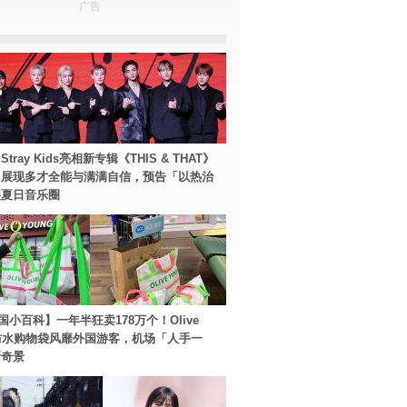
广告
tray Kids亮相新专辑《THIS & THAT》
！展现多才全能与满满自信，预告「以热治
裂夏日音乐圈
国小百科】一年半狂卖178万个！Olive
g防水购物袋风靡外国游客，机场「人手一
新奇景