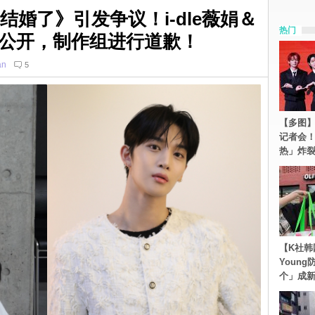
们结婚了》引发争议！i-dle薇娟＆
热门
公开，制作组进行道歉！
an
5
【多图】S
记者会
热」炸
【K社韩
Youn
个」成