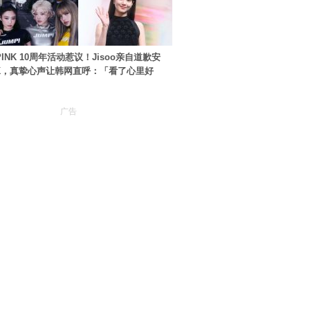
PINK 10周年活动惹议！Jisoo亲自道歉安
NK，真挚心声让韩网直呼：「看了心里好
广告