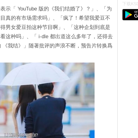
下载KSD
示「 YouTube 版的《我们结婚了》？」、「为
节目真的有市场需求吗」、「疯了！希望我爱豆不
非得男女爱豆拍这种节目啊」、「这种企划到底是
这种吗」、「 i-dle 都出道这么多年了，还得去
版的 《我结》」随著批评的声浪不断，预告片转换爲