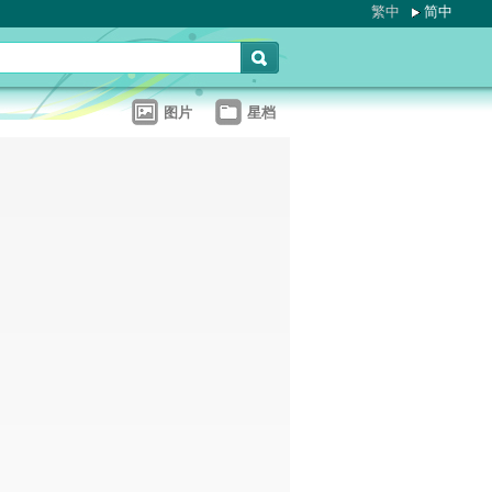
繁中
简中
图片
星档