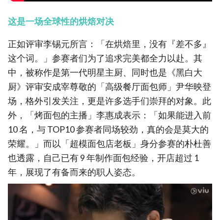
这是一场全球性的烘焙对决
正如评审李锡元所言：「在烘焙里，没有『差不多』
这个词。」参赛者们为了追求完美都全力以赴。其
中，被称作是第一代明星主厨、同时也是《黑白大
厨》评审安成宰尊敬的「高级餐厅面包师」尹华映登
场，格外引发关注，更是许多选手们崇拜的对象。此
外，「烤面包的主播」李惠成表示：「如果能进入前
10 名，与 TOP10 参赛者同场较劲，真的会是莫大的
荣耀。」而以「超模面包店老板」身分参赛的朴杜善
也透露，自己已有 9 年制作面包经验，开店超过 1
年，展现了有备而来的职人姿态。