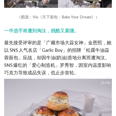
（图源：Viu《天下面包：Bake Your Dream》）
一半选手将遭到淘汰，残酷又紧绷。
最先接受评审的是「广藏市场大蒜女神」金恩熙，她
以 SNS 人气名店「Garlic Boy」的招牌「松露牛油蒜
蓉面包」应战，却因牛油(奶油)质地分离而遭淘汰。
SNS 爆红的「爱心制造机」罗秀智，因室内温度影响
巧克力导致成品失误，也止步首轮。