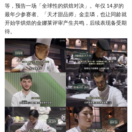
等，预告一场「全球性的烘焙对决」。年仅 14 岁的
最年少参赛者、「天才甜品师」金圭璘，也让同龄就
开始学烘焙的金娜莱评审产生共鸣，后续表现备受期
待。