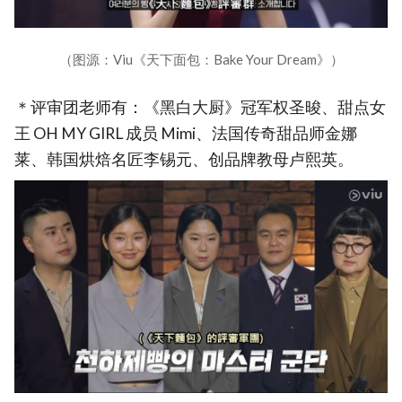
（图源：Viu《天下面包：Bake Your Dream》）
＊评审团老师有：《黑白大厨》冠军权圣晙、甜点女
王 OH MY GIRL 成员 Mimi、法国传奇甜品师金娜
莱、韩国烘焙名匠李锡元、创品牌教母卢熙英。