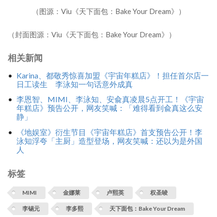
（图源：Viu《天下面包：Bake Your Dream》）
（封面图源：Viu《天下面包：Bake Your Dream》）
相关新闻
Karina、都敬秀惊喜加盟《宇宙年糕店》！担任首尔店一
日工读生 李泳知一句话意外成真
李恩智、MIMI、李泳知、安兪真凌晨5点开工！《宇宙
年糕店》预告公开，网友笑喊：「难得看到兪真这么安
静」
《地娱室》衍生节目《宇宙年糕店》首支预告公开！李
泳知浮夸「主厨」造型登场，网友笑喊：还以为是外国
人
标签
MIMI
金娜莱
卢熙英
权圣晙
李锡元
李多熙
天下面包：Bake Your Dream