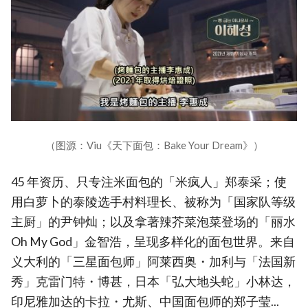
（图源：Viu《天下面包：Bake Your Dream》）
45 年资历、只专注米面包的「米疯人」郑泰采；使
用白萝卜的泰陵选手村料理长、被称为「国家队等级
主厨」的尹钟灿；以及拿著辣芥菜泡菜登场的「丽水
Oh My God」金智浩，呈现多样化的面包世界。来自
义大利的「三星面包师」阿莱西奥・加利与「法国新
秀」克雷门特・博甚，日本「弘大地头蛇」小林达，
印尼雅加达的卡拉・尤斯、中国面包师的郑子莹...