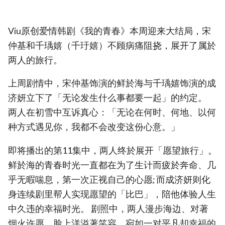
Viu原创爱情韩剧《我的青春》本周迎来大结局，宋
仲基和千瑀嬉（千玗嬉）不顾病痛阻挠，展开了属於
两人的旅行。
上周剧情中，宋仲基饰演的鲜於海与千瑀嬉饰演的成
济妍立下了「无论发生什么事都要一起」的约定。
两人在初雪中互诉真心：「无论在何时、何地、以何
种方式遇见你，我都不会改变这份心意。」
即将播出的第11集中，两人终於展开「愿望旅行」。
鲜於海的青春时光一直都在为了生计而疲於奔命、几
乎无暇喘息，第一次正视自己的心愿; 而成济妍则化
身连续剧里帮人实现愿望的「比巴」，陪他体验人生
中久违的幸福时光。 剧照中，两人漫步海边、对著
烟火许愿，脸上洋溢著笑容，宛如一对平凡却幸福的