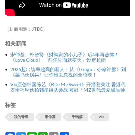
（封面图源：JTBC）
相关新闻
宋仲基、朴智贤《财阀家的小儿子》后4年再合体！
《Love Cloud》「前任见面就变天」设定超闹
2026起出镜率超高的新人！从《Girigo：夺命许愿》到
《菜鸟伙房兵》让你难以忽视的全昭映！
Viu原创韩国综艺《Bite Me Sweet》开播惹关注 香港代
表余巧琳伙拍韩星组队参战 被封「MZ世代最爱甜品师」
标签
我的青春
宋仲基
千瑀嬉
viu
Facebook
Twitter
Line
WhatsApp
Copy
分