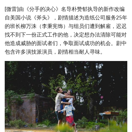
[微雷]由《分手的决心》名导朴赞郁执导的新作改编
自美国小说《斧头》，剧情描述为造纸公司服务25年
的班长柳万洙（李秉宪饰）与组员们遭到解雇，迟迟
找不到下一份正式工作的他，决定想办法清除可能对
他造成威胁的面试者们，争取面试成功的机会。剧中
包含许多演技派演员，剧情相当耐人寻味。