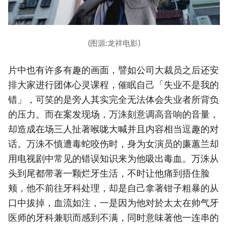
(图源:龙祥电影)
片中也有许多有趣的画面，譬如公司大裁员之后还安
排大家进行团体心灵课程，催眠自己「失业不是我的
错」，可笑的是旁人其实完全无法体会失业者所背负
的压力。而在案发现场，万洙刻意调高音响的音量，
却造成在场三人扯著喉咙大喊并且内容相当逗趣的对
话。万洙不慎遭毒蛇咬伤时，身为女演员的廉蕙兰却
用电视剧中常见的错误知识来为他吸出毒血。万洙从
头到尾都带著一颗烂牙生活，不时让他痛到捂住脸
颊，他不前往牙科处理，却是自己拿著钳子粗暴的从
口中拔掉，血流如注，一是因为他对於太太在帅气牙
医师的牙科兼职而感到不满，同时意味著他一连串的