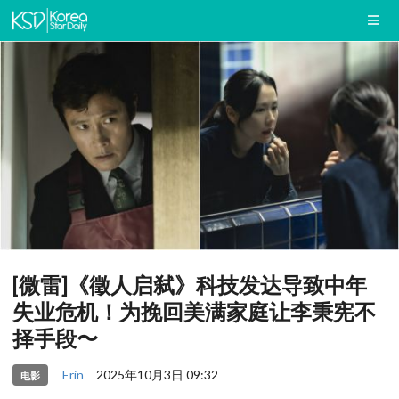
[微雷]《徵人启弑》科技发达导致中年
失业危机！为挽回美满家庭让李秉宪不
择手段〜
Erin
2025年10月3日 09:32
电影