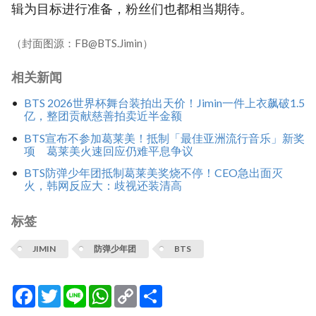
辑为目标进行准备，粉丝们也都相当期待。
（封面图源：FB@BTS.Jimin）
相关新闻
BTS 2026世界杯舞台装拍出天价！Jimin一件上衣飙破1.5
亿，整团贡献慈善拍卖近半金额
BTS宣布不参加葛莱美！抵制「最佳亚洲流行音乐」新奖
项 葛莱美火速回应仍难平息争议
BTS防弹少年团抵制葛莱美奖烧不停！CEO急出面灭
火，韩网反应大：歧视还装清高
标签
JIMIN
防弹少年团
BTS
Facebook
Twitter
Line
WhatsApp
Copy
分
Link
享