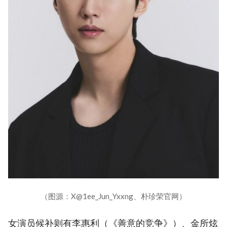
（图源：X@1ee_Jun_Yxxng、朴珍荣官网）
女演员候补则有李惠利（《善意的竞争》）、金所炫