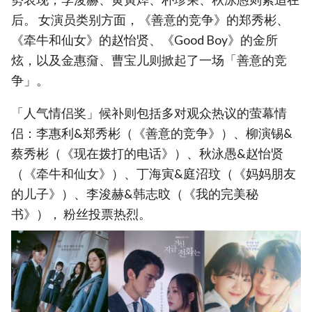
后。 女演员类别方面，《善意的竞争》的郑秀彬、
《牵牛和仙女》的赵怡贤、《Good Boy》的金所
炫，以及金惠奫、曹宝儿则掀起了一场「善意的竞
争」。
「人气情侣奖」候补则包括多对观众热议的萤幕情
侣：李惠利&郑秀彬（《善意的竞争》）、柳演锡&
蔡秀彬（《现在拨打的电话》）、秋泳愚&赵怡贤
（《牵牛和仙女》）、丁海寅&庭沼玟（《妈妈朋友
的儿子》）、李浚赫&韩志旼（《我的完美秘
书》）， 粉丝投票热烈。