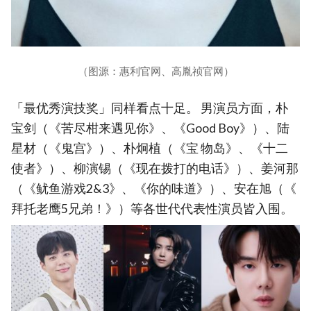
（图源：惠利官网、高胤祯官网）
「最优秀演技奖」同样看点十足。 男演员方面，朴
宝剑（《苦尽柑来遇见你》、《Good Boy》）、陆
星材（《鬼宫》）、朴炯植（《宝 物岛》、《十二
使者》）、柳演锡（《现在拨打的电话》）、姜河那
（《鱿鱼游戏2&3》、《你的味道》）、安在旭（《
拜托老鹰5兄弟！》）等各世代代表性演员皆入围。