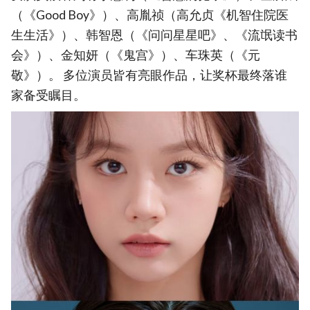
（《Good Boy》）、高胤祯（高允贞《机智住院医
生生活》）、韩智恩（《问问星星吧》、《流氓读书
会》）、金知妍（《鬼宫》）、车珠英（《元
敬》）。 多位演员皆有亮眼作品，让奖杯最终落谁
家备受瞩目。