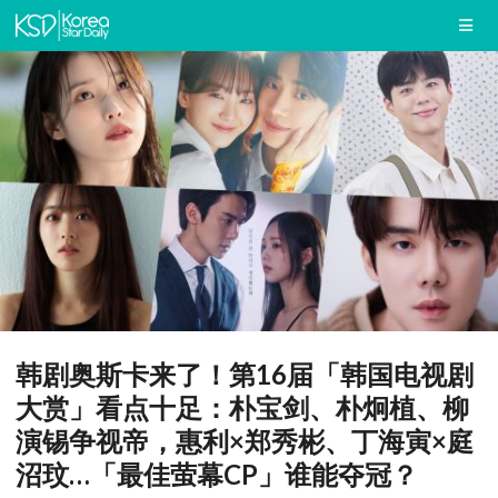
韩剧奥斯卡来了！第16届「韩国电视剧
大赏」看点十足：朴宝剑、朴炯植、柳
演锡争视帝，惠利×郑秀彬、丁海寅×庭
沼玟…「最佳萤幕CP」谁能夺冠？