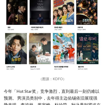
（图源：KDFO）
今年「Hot Star奖」竞争激烈，直到最后一刻仍难以
预测。 男演员类别中，去年得主边佑锡依旧展现强
势表现，李浚赫、黄寅烨、朴珍荣、秋泳愚则紧追在