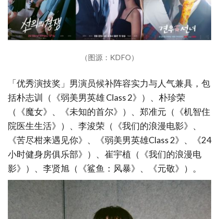
（图源：KDFO）
「优秀演技奖」男演员候补阵容实力与人气兼具，包
括朴志训（《弱美男英雄 Class 2》）、朴珍荣
（《魔女》、《未知的首尔》）、郑准元（《机智住
院医生生活》）、李浚荣（《我们的浪漫电影》、
《苦尽柑来遇见你》、《弱美男英雄Class 2》、《24
小时健身房俱乐部》）、崔宇植（《我们的浪漫电
影》）、李贤旭（《鲨鱼：风暴》、《元敬》）。