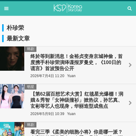
朴珍荣
最新文章
韩剧
终於等到新消息！金裕贞变身京城神偷，首
度携手朴珍荣演绎谍报罗曼史，《100日的
谎言》首波预告公开
2026年7月4日 11:20
Yuan
明星
【第62届百想艺术大赏】红毯星光爆棚！润
娥＆秀智「女神级撞衫」掀热议，孙艺真、
玄彬等艺人也现身，华丽造型成焦点
2026年5月9日 10:39
Yuan
韩剧
看完三季《柔美的细胞小将》你是哪一派？