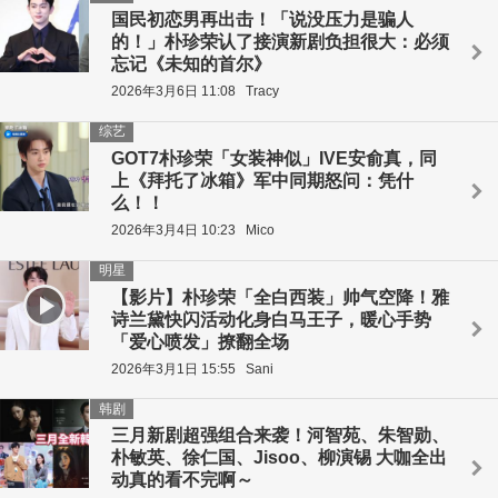
国民初恋男再出击！「说没压力是骗人
的！」朴珍荣认了接演新剧负担很大：必须
忘记《未知的首尔》
2026年3月6日 11:08
Tracy
综艺
GOT7朴珍荣「女装神似」IVE安俞真，同
上《拜托了冰箱》军中同期怒问：凭什
么！！
2026年3月4日 10:23
Mico
明星
【影片】朴珍荣「全白西装」帅气空降！雅
诗兰黛快闪活动化身白马王子，暖心手势
「爱心喷发」撩翻全场
2026年3月1日 15:55
Sani
韩剧
三月新剧超强组合来袭！河智苑、朱智勋、
朴敏英、徐仁国、Jisoo、柳演锡 大咖全出
动真的看不完啊～