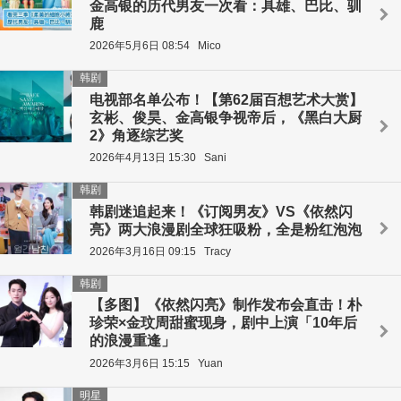
金高银的历代男友一次看：具雄、巴比、驯
鹿
2026年5月6日 08:54
Mico
韩剧
电视部名单公布！【第62届百想艺术大赏】
玄彬、俊昊、金高银争视帝后，《黑白大厨
2》角逐综艺奖
2026年4月13日 15:30
Sani
韩剧
韩剧迷追起来！《订阅男友》VS《依然闪
亮》两大浪漫剧全球狂吸粉，全是粉红泡泡
2026年3月16日 09:15
Tracy
韩剧
【多图】《依然闪亮》制作发布会直击！朴
珍荣×金玟周甜蜜现身，剧中上演「10年后
的浪漫重逢」
2026年3月6日 15:15
Yuan
明星