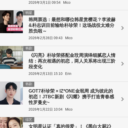
2026年3月1日 09:54
Mico
明星
韩网票选：最想和哪位韩星赏樱花？李浚赫
&朴志训目前输给朴珍荣！这场战役太难分
胜负啦～
2026年2月28日 09:43
Mico
韩剧
《闪亮》朴珍荣搭配金玟周演绎细腻恋人情
结：再次相遇的初恋，两人关系将出现三阶
段变化
2026年2月13日 15:10
Erin
韩剧
GOT7朴珍荣 × IZ*ONE金珉周 成为彼此的
初恋！JTBC新剧《闪耀》携手打造青春感
性罗曼史~
2026年1月22日 10:04
Mico
综艺
女明星认证「真的很爱」！《黑白大厨2》