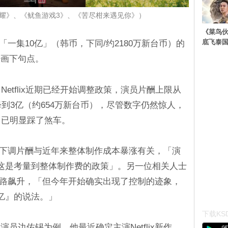
黑暗荣耀》、《鱿鱼游戏3》、《苦尽柑来遇见你》）
《菜鸟
底飞泰
到「一集10亿」（韩币，下同/约2180万新台币）的
经画下句点。
Netflix近期已经开始调整政策，演员片酬上限从
降到3亿（约654万新台币），尽管数字仍然惊人，
，已明显踩了煞车。
之所以下调片酬与近年来整体制作成本暴涨有关，「演
这是考量到整体制作费的政策」。另一位相关人士
片酬一路飙升，「但今年开始确实出现了控制的迹象，
亿』的说法。」
下载KSD
员边佑锡为例，他最近确定主演Netflix新作