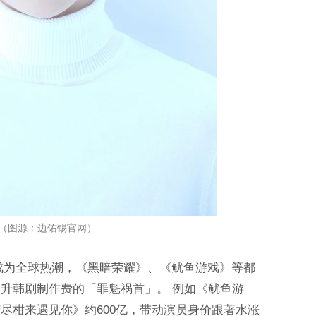
（图源：边佑锡官网）
ntent成为全球热潮，《黑暗荣耀》、《鱿鱼游戏》等都
升韩剧制作费的「罪魁祸首」。 例如《鱿鱼游
《苦尽柑来遇见你》约600亿，带动演员身价跟著水涨