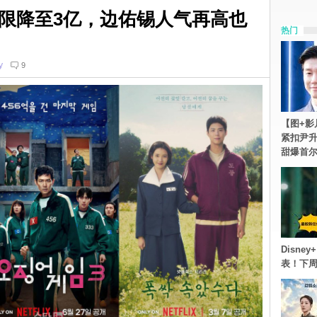
限降至3亿，边佑锡人气再高也
热门
y
9
【图+影
紧扣尹升
甜爆首
Disn
表！下