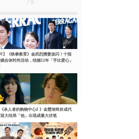
广告
片】《铁拳教育》金武烈携妻放闪！十指
娥合体时尚活动，结婚11年「手比爱心」
尔
ey+《杀人者的购物中心2 》金慧埈终於成代
周迎大结局「他」出现成最大伏笔