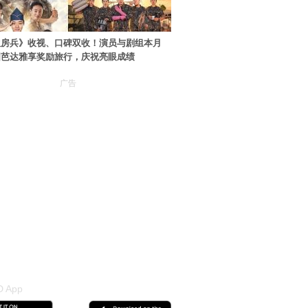
伙房兵》收视、口碑双收！演员与剧组本月
国芭达雅享奖励旅行，庆祝亮眼成绩
广告
 App