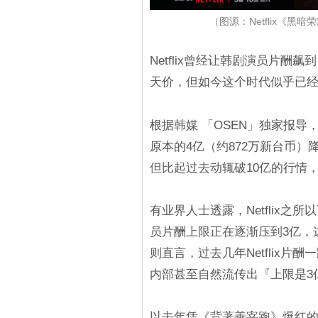
（图源：Netflix《
Netflix曾经让韩剧演员片酬飙
天价，但如今这个时代似乎已
根据韩媒 「OSEN」独家报导，
原本的4亿（约872万新台币）
但比起过去动辄破10亿的行情
有业界人士透露，Netflix
员片酬上限正在逐渐压到3亿，
则直言，过去几年Netflix
内部甚至自然流传出『上限是3
以去年凭《背著善宰跑》爆红的演