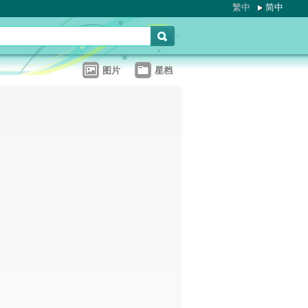
繁中
简中
图片
星档