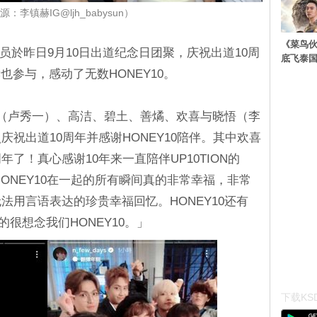
：李镇赫IG@ljh_babysun）
《菜鸟
部分成员於昨日9月10日出道纪念日团聚，庆祝出道10周
底飞泰
参与，感动了无数HONEY10。
坤（卢秀一）、高洁、碧土、善燏、欢喜与晓悟（李
庆祝出道10周年并感谢HONEY10陪伴。其中欢喜
了！真心感谢10年来一直陪伴UP10TION的
N和HONEY10在一起的所有瞬间真的非常幸福，非常
法用言语表达的珍贵幸福回忆。HONEY10还有
的很想念我们HONEY10。」
下载KSD