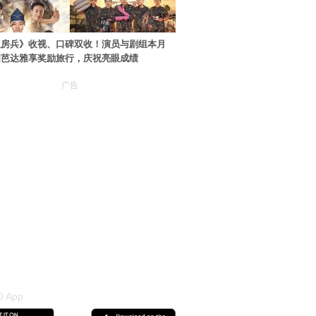
伙房兵》收视、口碑双收！演员与剧组本月
国芭达雅享奖励旅行，庆祝亮眼成绩
广告
 App