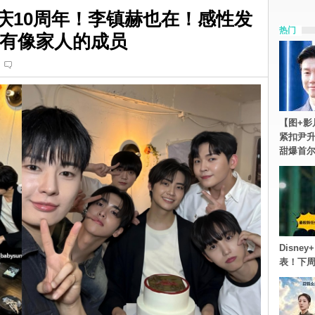
直播庆10周年！李镇赫也在！感性发
热门
，有像家人的成员
【图+影
紧扣尹升
甜爆首
Disn
表！下