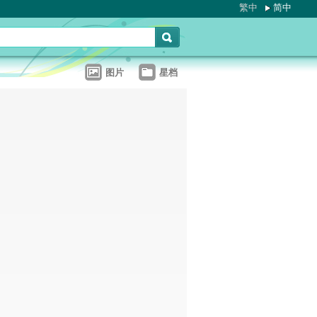
繁中
简中
图片
星档