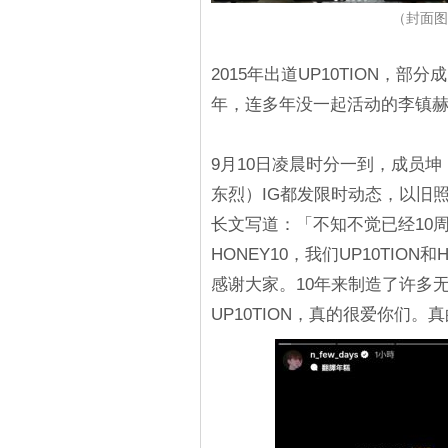
（封面图源
2015年出道UP10TION，
年，连多年没一起活动的李镇赫也
9月10日凌晨时分一到，成员
东烈）IG都发限时动态，以旧照
长文写道：「不知不觉已经10周年
HONEY10，我们UP10TIO
感谢大家。10年来制造了许多无
UP10TION，真的很爱你们。真