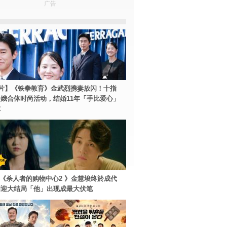
广告
片】《铁拳教育》金武烈携妻放闪！十指
娥合体时尚活动，结婚11年「手比爱心」
尔
ey+《杀人者的购物中心2 》金慧埈终於成代
周迎大结局「他」出现成最大伏笔