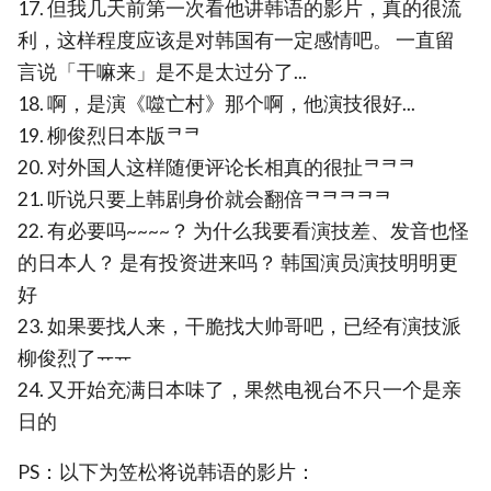
17. 但我几天前第一次看他讲韩语的影片，真的很流
利，这样程度应该是对韩国有一定感情吧。 一直留
言说「干嘛来」是不是太过分了...
18. 啊，是演《噬亡村》那个啊，他演技很好...
19. 柳俊烈日本版ᄏᄏ
20. 对外国人这样随便评论长相真的很扯ᄏᄏᄏ
21. 听说只要上韩剧身价就会翻倍ᄏᄏᄏᄏᄏ
22. 有必要吗~~~~？ 为什么我要看演技差、发音也怪
的日本人？ 是有投资进来吗？ 韩国演员演技明明更
好
23. 如果要找人来，干脆找大帅哥吧，已经有演技派
柳俊烈了ᅲᅲ
24. 又开始充满日本味了，果然电视台不只一个是亲
日的
PS：以下为笠松将说韩语的影片：