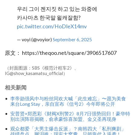
우리 그이 젠지짓 하고 있는 와중에
카사마츠 한국말 욀캐잘함?
pic.twitter.com/HoDIeX14mv
— voyi (@voyior)
September 6, 2025
原文： https://theqoo.net/square/3906517607
（封面图源：SBS《模范计程车2》、
IG@show_kasamatsu_official）
相关新闻
李帝勋强风中与粉丝同欢大喊「此生难忘」〜愿为美食
来台Long Stay，亲自宣布《信号2》今年即将公开
安普贤×郑恩彩《财阀X刑警2》8月7日强势回归！豪华特
别出演阵容揭晓，俞承豪惊喜加盟、金义圣再现身
观众都爱「大男主爆击反派」？南韩四大「私刑爽剧」
战绩盘点，网泪推：现实太窝囊，只能靠代入逆袭！