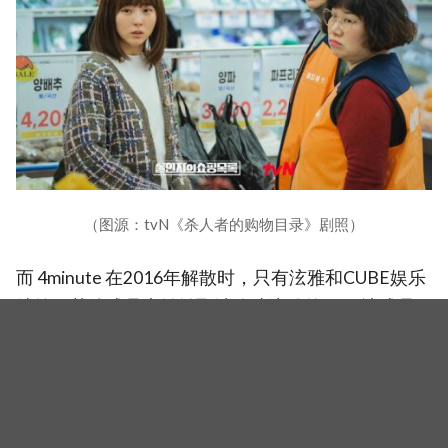
（图源：tvN《杀人者的购物目录》剧照）
而 4minute 在2016年解散时，只有泫雅和CUBE娱乐
续约，其他成员也纷纷取消追踪泫雅的 IG，让成员
间不合传闻甚嚣尘上。但……在今年6月迎组合出道16
年，队长南智贤亲自给每位成员送上手写信、花束和
蛋糕，也让许多粉丝激动表示：「太感动了」、「看
到泫雅也在，有机会重组吗」、「5人全都在啊 呜呜