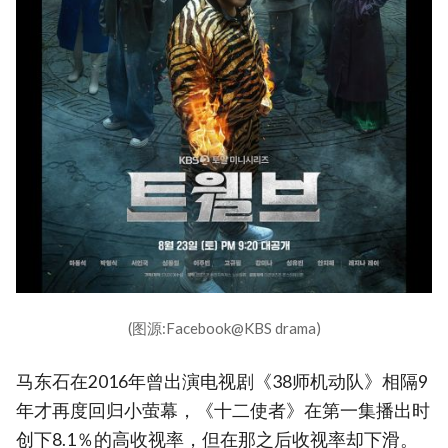
(图源:Facebook@KBS drama)
马东石在2016年曾出演电视剧《38师机动队》相隔9
年才再度回归小萤幕，《十二使者》在第一集播出时
创下8.1％的高收视率，但在那之后收视率却下滑。