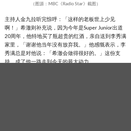
（图源：MBC《Radio Star》截图）
主持人金九拉听完惊呼：「这样的老板世上少见
啊！」希澈则补充说，因为今年是Super Junior出道
20周年，他特地买了瓶超贵的红酒，亲自送到李秀满
家里，「谢谢他当年没有放弃我。」他感慨表示，李
秀满总是对他说：「希澈会做得很好的。」这份支
持，成了他一路走到今天的最大动力。