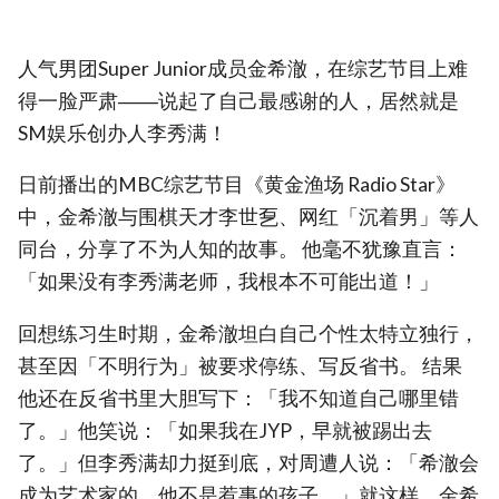
人气男团Super Junior成员金希澈，在综艺节目上难
得一脸严肃――说起了自己最感谢的人，居然就是
SM娱乐创办人李秀满！
日前播出的MBC综艺节目《黄金渔场 Radio Star》
中，金希澈与围棋天才李世乭、网红「沉着男」等人
同台，分享了不为人知的故事。 他毫不犹豫直言：
「如果没有李秀满老师，我根本不可能出道！」
回想练习生时期，金希澈坦白自己个性太特立独行，
甚至因「不明行为」被要求停练、写反省书。 结果
他还在反省书里大胆写下：「我不知道自己哪里错
了。」他笑说：「如果我在JYP，早就被踢出去
了。」但李秀满却力挺到底，对周遭人说：「希澈会
成为艺术家的，他不是惹事的孩子。」就这样，金希