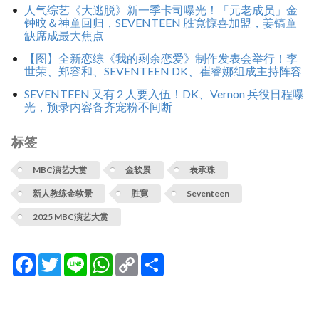
人气综艺《大逃脱》新一季卡司曝光！「元老成员」金
钟旼＆神童回归，SEVENTEEN 胜寛惊喜加盟，姜镐童
缺席成最大焦点
【图】全新恋综《我的剩余恋爱》制作发表会举行！李
世荣、郑容和、SEVENTEEN DK、崔睿娜组成主持阵容
SEVENTEEN 又有 2 人要入伍！DK、Vernon 兵役日程曝
光，预录内容备齐宠粉不间断
标签
MBC演艺大赏
金软景
表承珠
新人教练金软景
胜寛
Seventeen
2025 MBC演艺大赏
Facebook
Twitter
Line
WhatsApp
Copy
分
Link
享