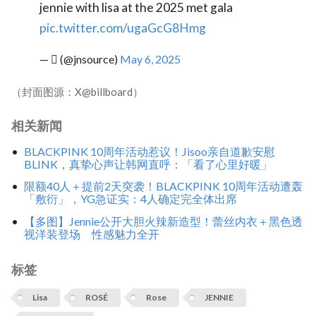
jennie with lisa at the 2025 met gala
pic.twitter.com/ugaGcG8Hmg
— ‏ْ (@jnsource)
May 6, 2025
（封面图源：X@billboard）
相关新闻
BLACKPINK 10周年活动惹议！Jisoo亲自道歉安慰
BLINK，真挚心声让韩网直呼：「看了心里好暖」
限额40人＋提前2天突袭！BLACKPINK 10周年活动遭轰
「敷衍」，YG急证实：4人确定完全体出席
【多图】Jennie公开大胆火辣新造型！蕾丝内衣＋黑色透
视洋装登场 性感魅力全开
标签
Lisa
ROSÉ
Rose
JENNIE