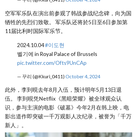
空军军乐队在演出前参观了韩战参战纪念碑，向为国
牺牲的先烈们致敬。 军乐队还将於5日至6日参加第
11届比利时国际军乐节。
2024.10.04
#이도현
벨기에 in Royal Palace of Brussels
pic.twitter.com/Ofts9UnCAp
— 꾸리 (@Kkuri_0411)
October 4, 2024
此外，李到晛去年8月入伍，预计明年5月13日退
伍。 李到晛凭Netflix《黑暗荣耀》被全球观众认
识，参与主演的电影《破墓》今年2月在韩上映，电
影出道作即突破一千万观影人次纪录，被誉为「千万
新人」。