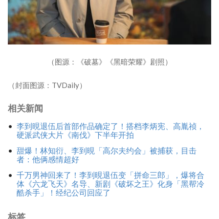
（图源：《破墓》《黑暗荣耀》剧照）
（封面图源：TVDaily）
相关新闻
李到晛退伍后首部作品确定了！搭档李炳宪、高胤祯，
硬派武侠大片《南伐》下半年开拍
甜爆！林知衍、李到晛「高尔夫约会」被捕获，目击
者：他俩感情超好
千万男神回来了！李到晛退伍变「拼命三郎」，爆将合
体《六龙飞天》名导、新剧《破坏之王》化身「黑帮冷
酷杀手」！经纪公司回应了
标签