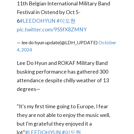
11th Belgian International Military Band
Festival in Ostend by Oct 5-
6
#LEEDOHYUN
#이도현
pic.twitter.com/9SSfX8ZMNY
— lee do hyun update(@LDH_UPDATE)
October
4, 2024
Lee Do Hyun and ROKAF Military Band
busking performance has gathered 300
attendance despite chilly weather of 13
degrees—
"It's my first time going to Europe, I fear
they are not able to enjoy the music well,
but I'm grateful they enjoyed it a
lot"
#LEEDOHYUN
#이도현