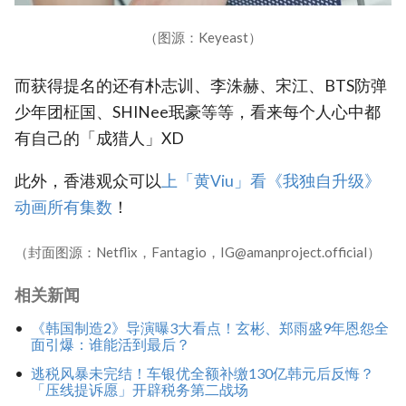
（图源：Keyeast）
而获得提名的还有朴志训、李洙赫、宋江、BTS防弹
少年团柾国、SHINee珉豪等等，看来每个人心中都
有自己的「成猎人」XD
此外，香港观众可以
上「黄Viu」看《我独自升级》
动画所有集数
！
（封面图源：Netflix，Fantagio，IG@amanproject.official）
相关新闻
《韩国制造2》导演曝3大看点！玄彬、郑雨盛9年恩怨全
面引爆：谁能活到最后？
逃税风暴未完结！车银优全额补缴130亿韩元后反悔？
「压线提诉愿」开辟税务第二战场