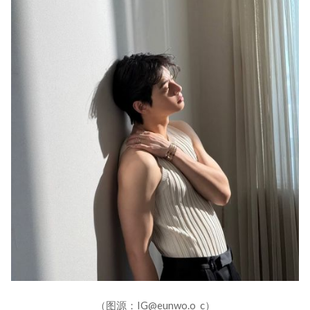
（图源：IG@eunwo.o_c）