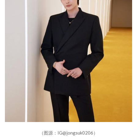
（图源：IG@jongsuk0206）