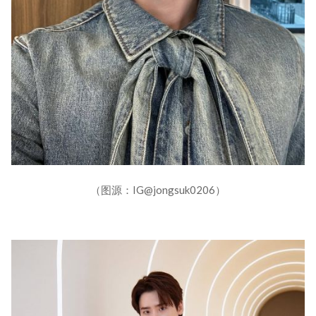
（图源：IG@jongsuk0206）