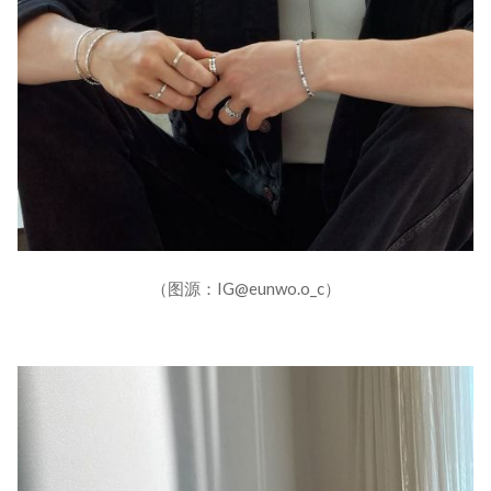
（图源：IG@eunwo.o_c）