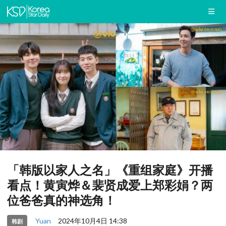
「韩版以家人之名」《重组家庭》开播
看点！黄寅烨＆裴贤成爱上郑彩娟？两
位爸爸真的神选角！
Yuan
2024年10月4日 14:38
韩剧