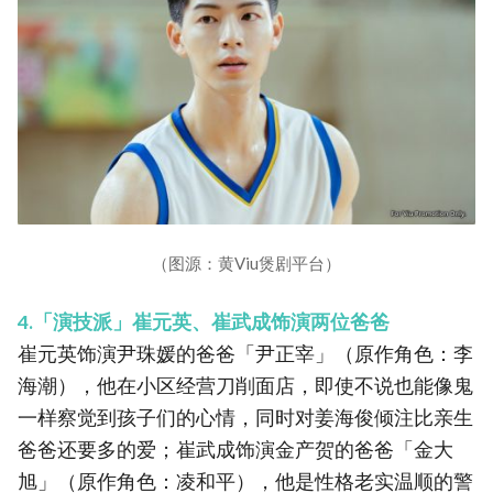
（图源：黄Viu煲剧平台）
4.「演技派」崔元英、崔武成饰演两位爸爸
崔元英饰演尹珠媛的爸爸「尹正宰」（原作角色：李
海潮），他在小区经营刀削面店，即使不说也能像鬼
一样察觉到孩子们的心情，同时对姜海俊倾注比亲生
爸爸还要多的爱；崔武成饰演金产贺的爸爸「金大
旭」（原作角色：凌和平），他是性格老实温顺的警