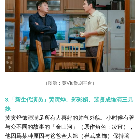
（图源：黄Viu煲剧平台）
3.「新生代演员」黄寅烨、郑彩娟、裴贤成饰演三兄
妹
黄寅烨饰演满足所有人喜好的帅气外貌、小时候有著
与众不同的故事的「金山河」（原作角色：凌宵），
他因爲某种原因与爸爸金大旭（崔武成 饰）保持著