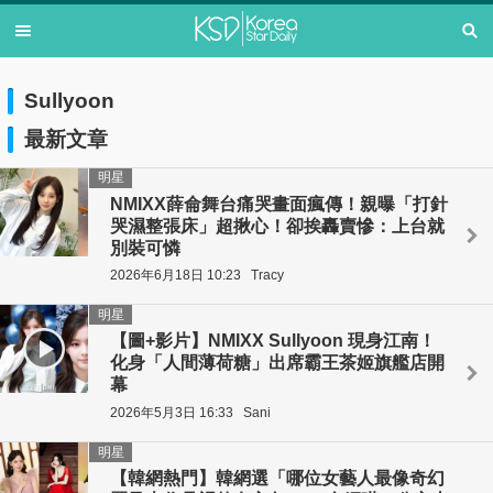
Sullyoon
最新文章
明星
NMIXX薛侖舞台痛哭畫面瘋傳！親曝「打針
哭濕整張床」超揪心！卻挨轟賣慘：上台就
別裝可憐
2026年6月18日 10:23
Tracy
明星
【圖+影片】NMIXX Sullyoon 現身江南！
化身「人間薄荷糖」出席霸王茶姬旗艦店開
幕
2026年5月3日 16:33
Sani
明星
【韓網熱門】韓網選「哪位女藝人最像奇幻