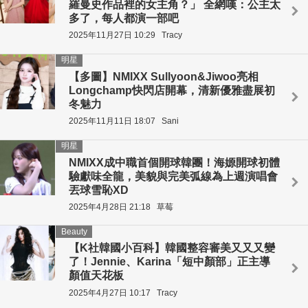
羅曼史作品裡的女主角？」 全網嘆：公主太
多了，每人都演一部吧
2025年11月27日 10:29
Tracy
明星
【多圖】NMIXX Sullyoon&Jiwoo亮相
Longchamp快閃店開幕，清新優雅盡展初
冬魅力
2025年11月11日 18:07
Sani
明星
NMIXX成中職首個開球韓團！海嫄開球初體
驗獻味全龍，美貌與完美弧線為上週演唱會
丟球雪恥XD
2025年4月28日 21:18
草莓
Beauty
【K社韓國小百科】韓國整容審美又又又變
了！Jennie、Karina「短中顏部」正主導
顏值天花板
2025年4月27日 10:17
Tracy