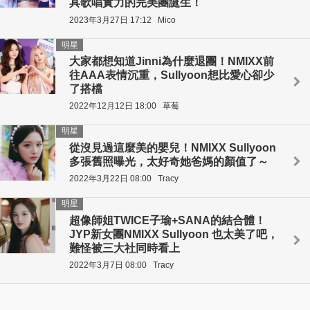
具歌唱實力的完美團誕生！
2023年3月27日 17:12
Mico
明星
大家都想知道Jinni為什麼退團！NMIXX前
往AAA表情沉重，Sullyoon想比愛心卻少
了搭檔
2022年12月12日 18:00
草莓
明星
從沒見過這麼美的嬰兒！NMIXX Sullyoon
多張舊照曝光，太好奇她爸媽的顏值了～
2022年3月22日 08:00
Tracy
明星
超像師姐TWICE子瑜+SANA的結合體！
JYP新女團NMIXX Sullyoon 也太美了吧，
難怪被三大社同時看上
2022年3月7日 08:00
Tracy