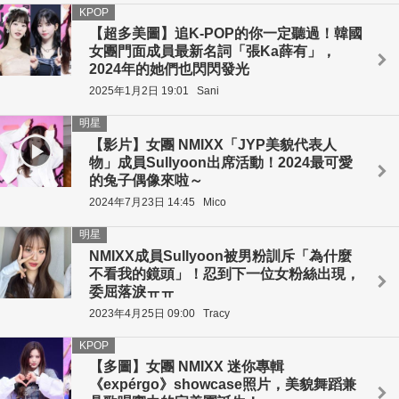
KPOP
【超多美圖】追K-POP的你一定聽過！韓國
女團門面成員最新名詞「張Ka薛有」，
2024年的她們也閃閃發光
2025年1月2日 19:01
Sani
明星
【影片】女團 NMIXX「JYP美貌代表人
物」成員Sullyoon出席活動！2024最可愛
的兔子偶像來啦～
2024年7月23日 14:45
Mico
明星
NMIXX成員Sullyoon被男粉訓斥「為什麼
不看我的鏡頭」！忍到下一位女粉絲出現，
委屈落淚ㅠㅠ
2023年4月25日 09:00
Tracy
KPOP
【多圖】女團 NMIXX 迷你專輯
《expérgo》showcase照片，美貌舞蹈兼