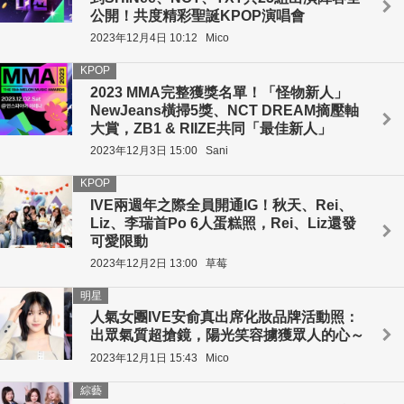
公開！共度精彩聖誕KPOP演唱會
2023年12月4日 10:12
Mico
KPOP
2023 MMA完整獲獎名單！「怪物新人」
NewJeans橫掃5獎、NCT DREAM摘壓軸
大賞，ZB1 & RIIZE共同「最佳新人」
2023年12月3日 15:00
Sani
KPOP
IVE兩週年之際全員開通IG！秋天、Rei、
Liz、李瑞首Po 6人蛋糕照，Rei、Liz還發
可愛限動
2023年12月2日 13:00
草莓
明星
人氣女團IVE安俞真出席化妝品牌活動照：
出眾氣質超搶鏡，陽光笑容擄獲眾人的心～
2023年12月1日 15:43
Mico
綜藝