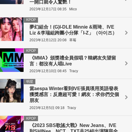
一開口就令人驚艷！
2023年12月17日 08:35
Mico
KPOP
夢幻組合！(G)I-DLE Minnie &雨琦、IVE
Liz &李瑞組跨團小分隊「I-Z」（아이즈）
2023年12月12日 20:08
草莓
KPOP
《MMA》頒獎禮全員假唱？韓網友失望留
言：都沒有人唱Live
2023年12月10日 08:45
Tracy
明星
當aespa Winter看到IVE張員瑛用英語發表
獲獎感言：反應超可愛！網友：求你們交個
朋友
2023年12月5日 09:18
Tracy
KPOP
《2023 SBS歌謠大戰》New Jeans、IVE
到SHINee、NCT、TXT共25組出演陣容全