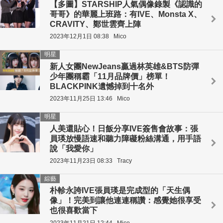
【多圖】STARSHIP人氣偶像錄製《認識的
哥哥》的華麗上班路：有IVE、Monsta X、
CRAVITY、鄭世雲齊上陣
2023年12月1日 08:38
Mico
明星
新人女團NewJeans贏過林英雄&BTS防彈
少年團稱霸「11月品牌價」榜單！
BLACKPINK遺憾掉到十名外
2023年11月25日 13:46
Mico
明星
人美還貼心！日飯分享IVE簽售會故事：張
員瑛放慢語速和聽力障礙粉絲溝通，用手語
說「我愛你」
2023年11月23日 08:33
Tracy
綜藝
朴軫永誇IVE張員瑛是完成型的「天生偶
像」！完美到讓他連連稱讚：感覺她很享受
也很喜歡當下
2023年11月21日 12:44
Mico