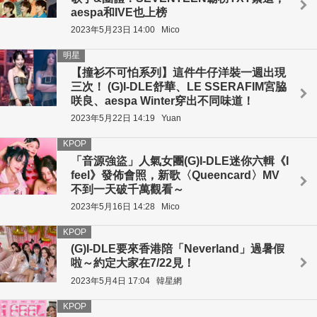
aespa和IVE也上榜
2023年5月23日 14:00
Mico
明星
【撞衫不可怕系列】這件牛仔洋裝一週出現
三次！ (G)I-DLE舒華、LE SSERAFIM宮脇
咲良、aespa Winter穿出不同味道！
2023年5月22日 14:19
Yuan
KPOP
「音源強盜」人氣女團(G)I-DLE迷你六輯《I
feel》發佈會照，新歌〈Queencard〉MV
不到一天破千萬觀看～
2023年5月16日 14:28
Mico
KPOP
(G)I-DLE要來香港陪「Neverland」過暑假
啦～約定大家在7/22見！
2023年5月4日 17:04
韓星網
KPOP