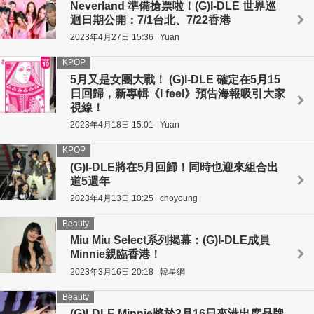
Neverland 準備搶票啦！(G)I-DLE 世界巡
迴日期公開：7/1台北、7/22香港
2023年4月27日 15:36
Yuan
KPOP
5月又是女團大戰！ (G)I-DLE 確定在5月15
日回歸，新專輯《I feel》預告海報吸引大家
視線！
2023年4月18日 15:01
Yuan
KPOP
(G)I-DLE將在5月回歸！同時也迎來組合出
道5週年
2023年4月13日 10:25
choyoung
Beauty
Miu Miu Select系列揭幕：(G)I-DLE成員
Minnie親臨香港！
2023年3月16日 20:18
韓星網
Beauty
(G)I-DLE Minnie將於3月16日來港出席品牌