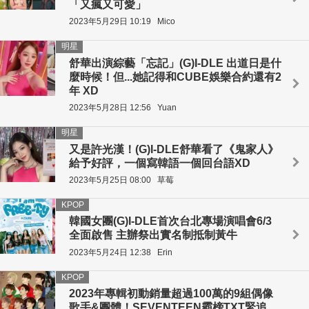
「又瘋又可愛」
2023年5月29日 10:19
Mico
明星
舒華出演綜藝「忘記」(G)I-DLE 出道日是什
麼時候！但...她記得和CUBE娛樂合約還有2
年 XD
2023年5月28日 12:56
Yuan
明星
又是許光漢！(G)I-DLE舒華看了《鬼家人》
給予好評，一個寫韓語一個回台語XD
2023年5月25日 08:00
草莓
KPOP
韓國女團(G)I-DLE首次台北專場演唱會6/3
全面啟售 主辦祭出實名制抵制黃牛
2023年5月24日 12:38
Erin
KPOP
2023年專輯初動銷量超過100萬的9組偶像
歌手&團體！SEVENTEEN霸榜TXT緊追，