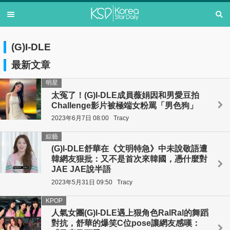
(G)I-DLE
最新文章
明星
太冤了！(G)I-DLE成員薇娟因和男愛豆拍
Challenge影片被極端女粉罵「男色狗」
2023年6月7日 08:00
Tracy
綜藝
(G)I-DLE舒華在《文明特急》中未說敬語遭
韓網友狠批：又不是首次來韓國，憑什麼對
JAE JAE說半語
2023年5月31日 09:50
Tracy
KPOP
人氣女團(G)I-DLE遇上狠角色RalRal的舞蹈
對抗，舒華的爆笑C位pose讓網友感嘆：