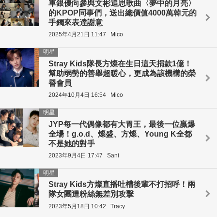
車銀優向參與文彬追思歌曲〈夢中的月亮〉
的KPOP同事們，送出總價值4000萬韓元的
手鐲來表達謝意
2025年4月21日 11:47
Mico
明星
Stray Kids隊長方燦在生日這天捐款1億！
幫助弱勢的善舉超暖心，更成為該機構的榮
譽會員
2024年10月4日 16:54
Mico
明星
JYP每一代偶像都有大胃王，最後一位贏爆
全場！g.o.d、燦盛、方燦、Young K全都
不是她的對手
2023年9月4日 17:47
Sani
明星
Stray Kids方燦直播吐槽後輩不打招呼！兩
隊女團遭粉絲無差別攻擊
2023年5月18日 10:42
Tracy