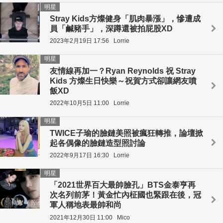
明星
Stray Kids方燦健身「肌肉暴漲」，慘遭成
員「鹹豬手」，深蹲還被拍屁股XD
2023年2月19日 17:56
Lorrie
明星
友情線再加一？Ryan Reynolds 祝 Stray
Kids 方燦生日快樂～祝賀方式卻讓網友噴
飯XD
2022年10月5日 11:00
Lorrie
明星
TWICE子瑜的臉鏈美照被瘋狂轉推，論壇掀
起各偶像的臉鏈造型照討論
2022年9月17日 16:30
Lorrie
明星
「2021世界百大最帥臉孔」BTS金泰亨再
次名列前茅！黃金忙內柾國也緊跟在後，冠
軍人稱地表最帥和尚
2021年12月30日 11:00
Mico