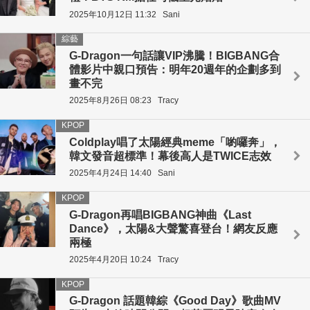
2025年10月12日 11:32
Sani
綜藝
G-Dragon一句話讓VIP沸騰！BIGBANG合
體影片中親口預告：明年20週年的企劃多到
畫不完
2025年8月26日 08:23
Tracy
KPOP
Coldplay唱了太陽經典meme「喲囉奔」，
韓文發音超標準！幕後高人是TWICE志效
2025年4月24日 14:40
Sani
KPOP
G-Dragon再唱BIGBANG神曲《Last
Dance》，太陽&大聲驚喜登台！網友反應
兩極
2025年4月20日 10:24
Tracy
KPOP
G-Dragon 話題韓綜《Good Day》歌曲MV