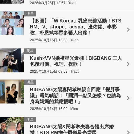
2026年3月26日 12:57
Yuan
明星
【多圖】「W Korea」乳癌慈善活動！BTS
RM、V、j-hope、aespa、邊佑錫、李彩
玟、朴恩斌等眾多藝人出席！
2025年10月16日 13:38
Yuan
明星
Kush×VVN婚禮星光爆棚！BIGBANG 三人
包攬司儀、祝詞、祝歌！
2025年10月15日 09:59
Tracy
明星
BIGBANG太陽妻閔孝琳親自回應「變胖爭
議」霸氣喊話：「圓潤一點又怎樣？也請為
身為媽媽的我應援吧！」
2025年10月14日 16:02
Mico
明星
BIGBANG太陽&閔孝琳夫妻合體出席婚
禮！BTS RM擔任司儀星光熠熠