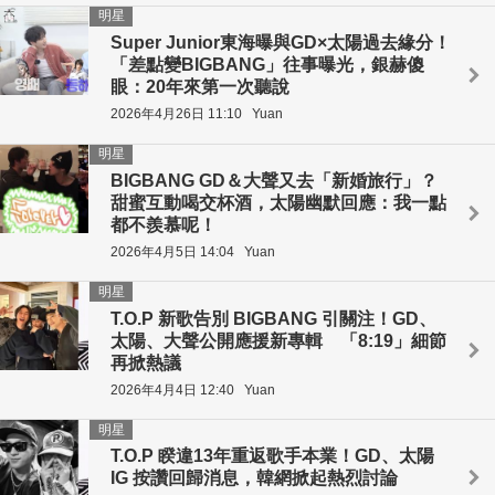
明星
Super Junior東海曝與GD×太陽過去緣分！
「差點變BIGBANG」往事曝光，銀赫傻
眼：20年來第一次聽說
2026年4月26日 11:10
Yuan
明星
BIGBANG GD＆大聲又去「新婚旅行」？
甜蜜互動喝交杯酒，太陽幽默回應：我一點
都不羨慕呢！
2026年4月5日 14:04
Yuan
明星
T.O.P 新歌告別 BIGBANG 引關注！GD、
太陽、大聲公開應援新專輯 「8:19」細節
再掀熱議
2026年4月4日 12:40
Yuan
明星
T.O.P 睽違13年重返歌手本業！GD、太陽
IG 按讚回歸消息，韓網掀起熱烈討論