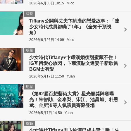
2026年6月30日 10:15
Mico
綜藝
Tiffany公開與丈夫卞約漢的戀愛故事：「連
少女時代成員都瞞了1年」《全知干預視
角》
2026年6月26日 14:09
Mico
明星
少女時代Tiffany♥卞耀漢婚後甜蜜藏不住！
IG互留愛心放閃，卞耀漢貼文選妻子新歌當
BGM太有愛
2026年5月17日 11:50
Yuan
明星
《第62屆百想藝術大賞》星光頒獎陣容曝
光！朱智勛、金泰梨、宋江、池昌旭、朴恩
斌、金所泫等人氣演員齊聚登場
2026年5月7日 14:50
Yuan
綜藝
少女時代Tiffany與卞約漢已成夫妻！曝「先