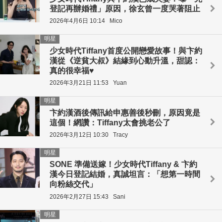
登記再辦婚禮」原因，徐玄曾一度哭著阻止
2026年4月6日 10:14
Mico
明星
少女時代Tiffany首度公開戀愛故事！與卞約
漢從《逆貧大叔》結緣到心動升溫，甜認：
真的很幸福♥
2026年3月21日 11:53
Yuan
明星
卞約漢酒後傳訊給申惠善後秒刪，原因竟是
這個！網讚：Tiffany太會挑老公了
2026年3月12日 10:30
Tracy
明星
SONE 準備送嫁！少女時代Tiffany & 卞約
漢今日登記結婚，真誠坦言：「想第一時間
向粉絲交代」
2026年2月27日 15:43
Sani
明星