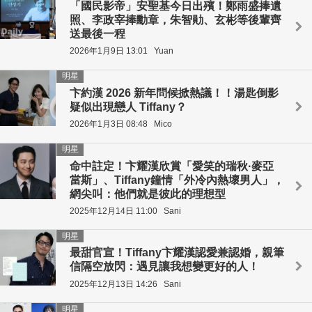
「國民影帝」安聖基今日出殯！鄭雨盛捧遺
照、李政宰捧勳章，朱智勛、玄彬等後輩齊
送最後一程
2026年1月9日 13:01
Yuan
明星
卞約漢 2026 新年問候掀熱議！！湯匙倒影
疑似出現戀人 Tiffany？
2026年1月3日 08:48
Mico
明星
命中註定！卞耀漢欣賞「愛笑的瑞秋·麥亞
當斯」、Tiffany鐘情「外冷內熱壞男人」，
網尖叫：他們就是彼此的理想型
2025年12月14日 11:00
Sani
明星
最甜官宣！Tiffany卞耀漢認愛兼認婚，親筆
信隔空放閃：遇見讓我想變更好的人！
2025年12月13日 14:26
Sani
明星