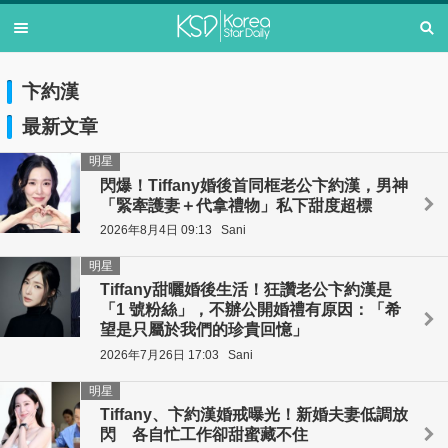
卞約漢
最新文章
明星
閃爆！Tiffany婚後首同框老公卞約漢，男神
「緊牽護妻＋代拿禮物」私下甜度超標
2026年8月4日 09:13
Sani
明星
Tiffany甜曬婚後生活！狂讚老公卞約漢是
「1 號粉絲」，不辦公開婚禮有原因：「希
望是只屬於我們的珍貴回憶」
2026年7月26日 17:03
Sani
明星
Tiffany、卞約漢婚戒曝光！新婚夫妻低調放
閃 各自忙工作卻甜蜜藏不住