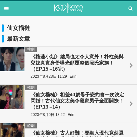
仙女榴槤
最新文章
韓劇
《榴蓮小姐》結局也太令人意外！朴柱美與
兒媳真實身份曝光顛覆整個段氏家族！
（EP.15 –16完）
2023年8月23日 11:29
Erin
韓劇
《仙女榴槤》相差40歲母子戀約會一次決定
閃婚！古代仙女太美令段家男子全面開撩！
（EP.13 –14）
2023年8月9日 18:22
Erin
韓劇
《仙女榴槤》古人好難！要融入現代竟然還