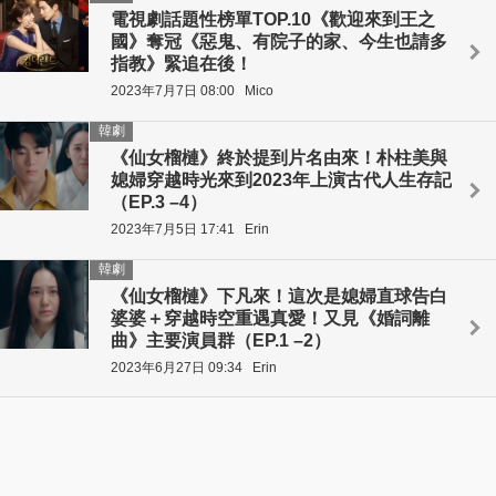
電視劇話題性榜單TOP.10《歡迎來到王之
國》奪冠《惡鬼、有院子的家、今生也請多
指教》緊追在後！
2023年7月7日 08:00
Mico
韓劇
《仙女榴槤》終於提到片名由來！朴柱美與
媳婦穿越時光來到2023年上演古代人生存記
（EP.3 –4）
2023年7月5日 17:41
Erin
韓劇
《仙女榴槤》下凡來！這次是媳婦直球告白
婆婆＋穿越時空重遇真愛！又見《婚詞離
曲》主要演員群（EP.1 –2）
2023年6月27日 09:34
Erin