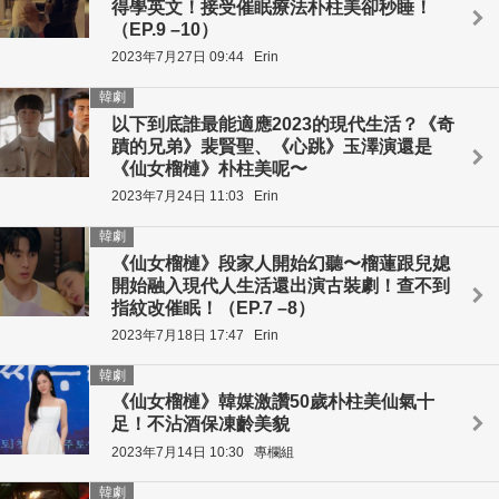
得學英文！接受催眠療法朴柱美卻秒睡！
（EP.9 –10）
2023年7月27日 09:44
Erin
韓劇
以下到底誰最能適應2023的現代生活？《奇
蹟的兄弟》裴賢聖、《心跳》玉澤演還是
《仙女榴槤》朴柱美呢〜
2023年7月24日 11:03
Erin
韓劇
《仙女榴槤》段家人開始幻聽〜榴蓮跟兒媳
開始融入現代人生活還出演古裝劇！查不到
指紋改催眠！（EP.7 –8）
2023年7月18日 17:47
Erin
韓劇
《仙女榴槤》韓媒激讚50歲朴柱美仙氣十
足！不沾酒保凍齡美貌
2023年7月14日 10:30
專欄組
韓劇