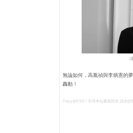
（圖
無論如何，高胤禎與李炳憲的
轟動！
Tracy@KSD / 非得本站書面同意