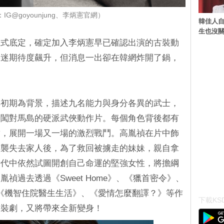
IG@goyounjung、李炳憲官網）
韓佳人
生也沒關
正式底定，確定加入李炳憲早已確認出演的古裝動
影迷期待度飆升，但消息一出卻在韓網炸開了鍋，
鮮初期為背景，描述九名能力與身分各異的武士，
勇闖對馬島的硬派武俠動作片。每個角色背後都有
結，展開一場又一場的激烈戰鬥。高胤禎在片中飾
偷襲失去家人後，為了救回被擄走的妹妹，親自拿
時代中依然試圖開創自己命運的堅強女性，將擔綱
禎過去透過《Sweet Home》、《獵首密令》、
》、《機智住院醫生生活》、《愛情怎麼翻譯？》等作
下載KSD
古裝劇，又將帶來全新變身！