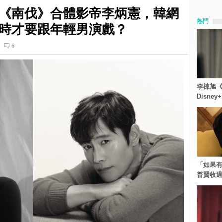
《南伐》合體影帝李炳憲，韓網
熱門
時才要跟年輕男演戲？
6
李棟旭《
Disn
「如果有
普賢收