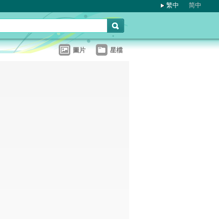
繁中
简中
圖片
星檔