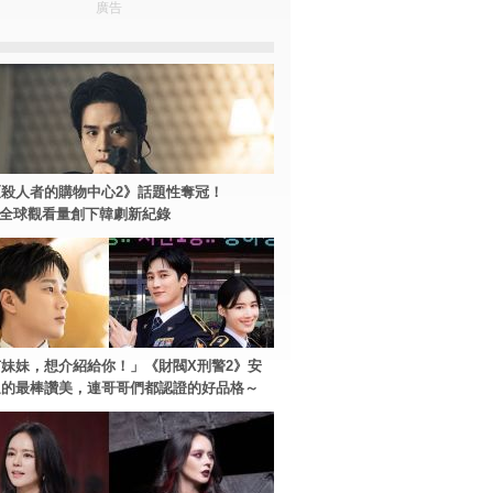
廣告
殺人者的購物中心2》話題性奪冠！
ey+全球觀看量創下韓劇新紀錄
妹妹，想介紹給你！」《財閥X刑警2》安
過的最棒讚美，連哥哥們都認證的好品格～