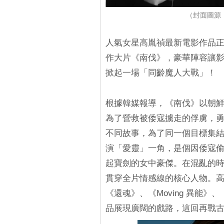
（封面圖源：
人氣女星高胤禎最新電影作品
作大片《南伐》，豪華陣容讓
掀起一場「同齡魔人大戰」！
根據韓媒報導，《南伐》以朝
為了營救被倭寇擄走的俘虜，
不同故事，為了同一個目標集
演「愛靈」一角，是個因倭寇
起寶劍的女中豪傑。在混亂的
貫穿全片情感線的核心人物。高胤
《還魂》、《Moving 異能
品展現廣闊的戲路，這回再戰