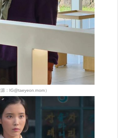
源：IG@taeyeon.mom）