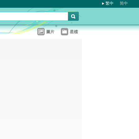
繁中
简中
圖片
星檔