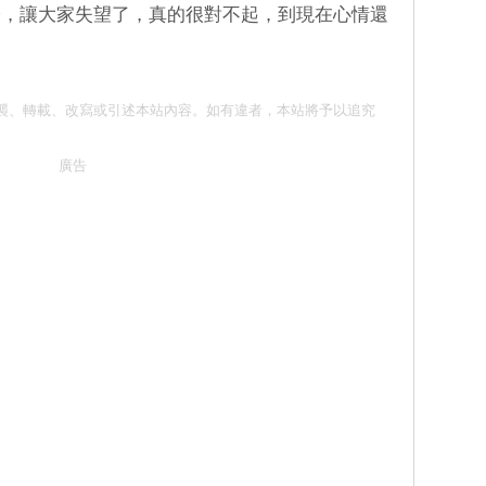
子，讓大家失望了，真的很對不起，到現在心情還
 請勿抄襲、轉載、改寫或引述本站內容。如有違者，本站將予以追究
廣告