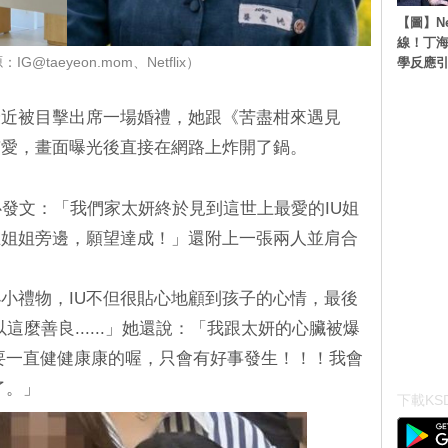
【圖】N
線！丁海
學反應
G@taeyeon.mom、Netflix）
最近被目擊出席一場婚禮，她跟《苦盡柑來遇見
有愛，畫面曝光後直接在網路上炸開了鍋。
心發文：「我們家太妍終於見到這世上最愛的IU姐
在姐姐旁邊，願望達成！」還附上一張兩人並肩合
小禮物，IU不但很貼心地顧到孩子的心情，最後
麼可以這麼善良......」她還說：「我跟太妍的心臟被爆
妳要一直健健康康的喔，只會有好事發生！！！我會
了。」
下載KSD