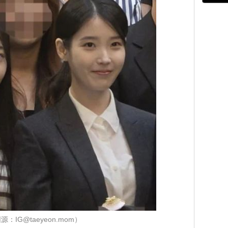
源：IG@taeyeon.mom）