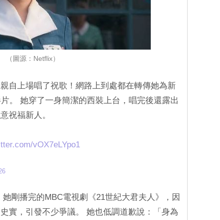
（圖源：Netflix）
還親自上場唱了祝歌！網路上到處都在轉傳她為新
》的影片。 她穿了一身簡潔的西裝上台，唱完後還露出
誠意祝福新人。
witter.com/vOX7eLYpo1
26
 她剛播完的MBC電視劇《21世紀大君夫人》，因
史實，引發不少爭議。 她也低調道歉說：「身為