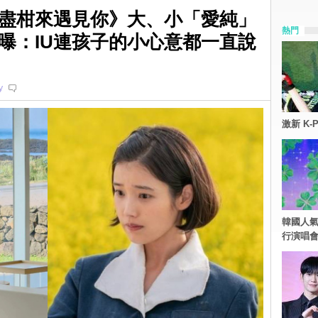
苦盡柑來遇見你》大、小「愛純」
熱門
曝：IU連孩子的小心意都一直說
y
激新 K-
韓國人氣
行演唱