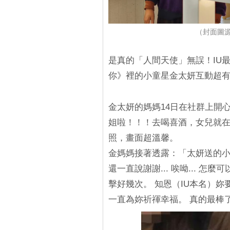
（封面圖源：I
是真的「人間天使」無誤！IU
你》裡的小童星金太妍互動超
金太妍的媽媽14日在社群上開
姐啦！！！去喝喜酒，女兒就
照，畫面超溫馨。
金媽媽接著透露：「太妍送的小
還一直說謝謝... 唉呦... 怎
擊好幾次。 知恩（IU本名）
一直為妳祈禈幸福。 真的最棒