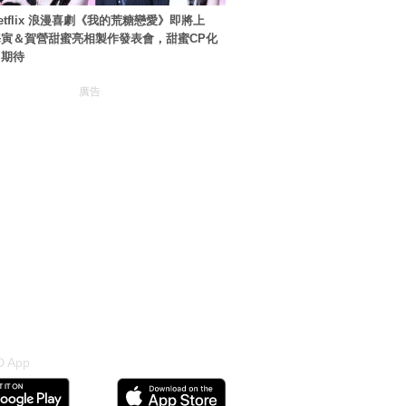
etflix 浪漫喜劇《我的荒糖戀愛》即將上
寅＆賀營甜蜜亮相製作發表會，甜蜜CP化
引期待
廣告
 App