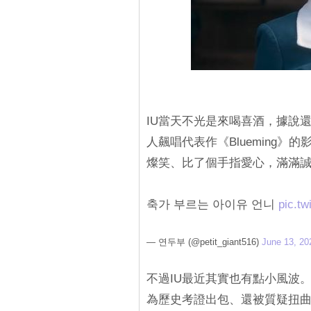
IU當天不光是來喝喜酒，據說
人飆唱代表作《Blueming
燦笑、比了個手指愛心，滿滿
축가 부르는 아이유 언니
pic.t
— 연두부 (@petit_giant516)
June 13, 20
不過IU最近其實也有點小風波。
為歷史考證出包、還被質疑扭曲