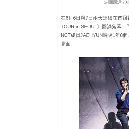
(封面圖源:2026
在6月6日與7日兩天連續在首爾蠶
TOUR
in SEOUL》圓滿落
NCT成員JAEHYUN時隔1
見面。