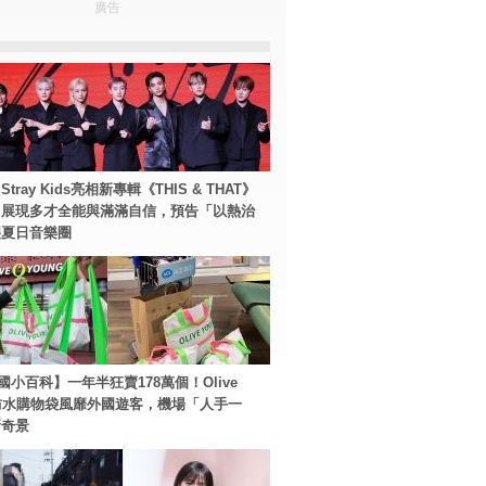
廣告
tray Kids亮相新專輯《THIS & THAT》
！展現多才全能與滿滿自信，預告「以熱治
裂夏日音樂圈
國小百科】一年半狂賣178萬個！Olive
g防水購物袋風靡外國遊客，機場「人手一
新奇景