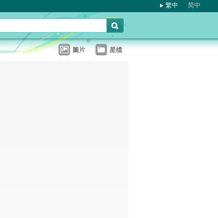
繁中
简中
圖片
星檔