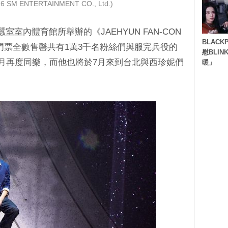
 SM ENTERTAINMENT CO., Ltd.)
室室內體育館所舉辦的《JAEHYUN FAN-CON
BLACK
幕，門票全數售罄共有1萬3千名粉絲們與服完兵役的
慰BLI
年8個月再度同樂，而他也將於7月來到台北與西珍妮們
暖」