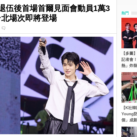
UN退伍後首場首爾見面會動員1萬3
熱門
月台北場次即將登場
【多圖】S
記者會
熱」炸
【K社韓
Youn
個」成