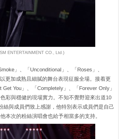
SM ENTERTAINMENT CO., Ltd.)
ke」、「Unconditional」、「Roses」、
」等歌曲，以更加成熟且細膩的舞台表現征服全場。接着更
 You」、「Completely」、「Forever Only」
色彩與穩健的現場實力。不知不覺野迎來出道10
所有粉絲與成員們致上感謝，他特別表示成員們是自己
了他本次的粉絲演唱會也給予相當多的支持。