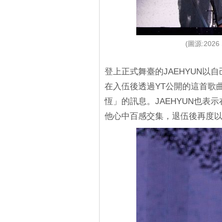
(圖源:2026 
登上正式舞臺的JAEHYUN以自
在入伍後透過YT公開的這首歌
恆」的訊息。JAEHYUN也表
他心中百感交集，退伍後再度