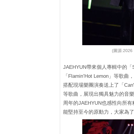
(圖源:2026 
JAEHYUN帶來個人專輯中的「Smo
「Flamin’Hot Lemon
搭配現場樂團演奏送上了「Can't Get
等歌曲，展現出獨具魅力的音樂
周年的JAEHYUN也感性向
能堅持至今的原動力，大家為