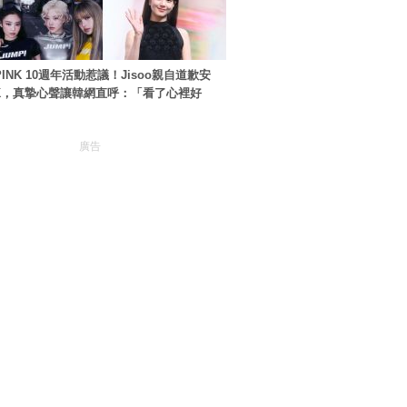
PINK 10週年活動惹議！Jisoo親自道歉安
NK，真摯心聲讓韓網直呼：「看了心裡好
廣告