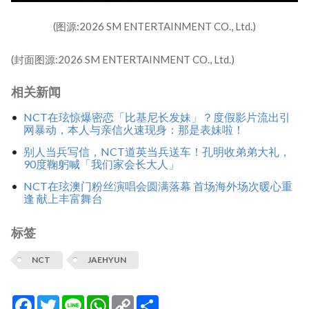
(图源:2026 SM ENTERTAINMENT CO., Ltd.)
(封面图源:2026 SM ENTERTAINMENT CO., Ltd.)
相关新闻
NCT在玹惊爆密恋「比基尼长发妹」？度假影片流出引
网暴动，本人与亲信火速现身：那是表妹啦！
别人当兵写信，NCT道英当兵送车！孔明收弟弟大礼，
90度鞠躬喊「我们家会长大人」
NCT在玹澳门粉丝演唱会圆满落幕 首场海外场次暖心重
逢 献上丰富舞台
标签
NCT
JAEHYUN
Facebook
Twitter
Line
WhatsApp
Copy
分