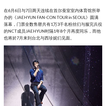
在6月6日与7日两天连续在首尔蚕室室内体育馆所举
办的《JAEHYUN FAN-CON TOUR
in SEOUL》圆满
落幕，门票全数售罄共有1万3千名粉丝们与服完兵役
的NCT成员JAEHYUN时隔1年8个月再度同乐，而他
也将於7月来到台北与西珍妮们见面。