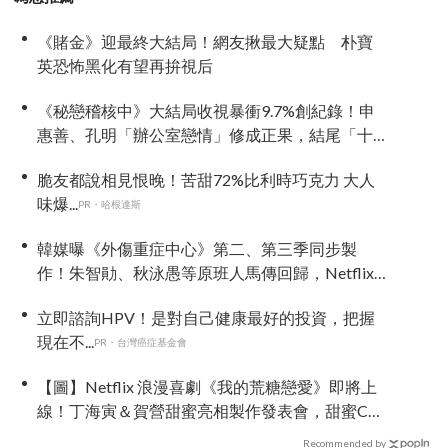
《賭金》迎最終大結局！網友揪最大疑點 朴寶
英恐怖黑化有望再拚視后
《秘戀稽核中》大結局收視暴衝9.7%創紀錄！申
惠善、孔明「辦公室戀情」修成正果，結尾「十
指緊扣」甜到蛀牙
脆友都說相見恨晚！苦甜72%比利時巧克力 大人
味爆...
PR・哈根達斯
韓媒曝《外傷重症中心》第二、第三季同步製
作！朱智勛、秋泳愚等原班人馬傳回歸，Netflix
回應了
立即諮詢HPV！是對自己健康最好的投資，把握
現在不...
PR・台灣癌症基金會
【圖】Netflix 浪漫喜劇《我的荒糖戀愛》即將上
線！丁海寅＆賀營甜蜜亮相製作發表會，甜蜜CP
化學反應引期待
Recommended by