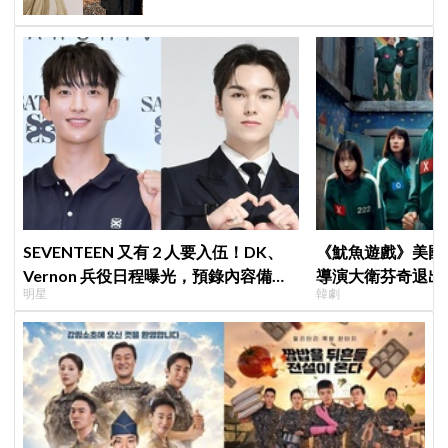
SEVENTEEN 又有 2 人要入伍！DK、
《魷魚遊戲》美國
Vernon 兵役日程曝光，預錄內容備齊
導演大衛芬奇退出
明星
韓劇
寵粉不間斷
聞也破局