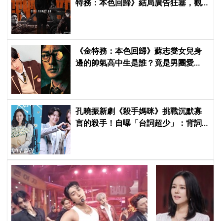
特務：本色回歸》結局廣告狂塞，觀
眾：唯一敗筆
《金特務：本色回歸》蘇志燮女兒身
邊的帥氣高中生是誰？竟是男團愛
豆，首次挑戰演戲便留下深刻印象
孔曉振新劇《殺手媽咪》挑戰沉默寡
言的殺手！自曝「台詞超少」：背詞
壓力小很多XD