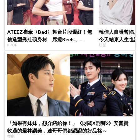
ATEEZ崔傘〈Bad〉舞台片段爆紅！無
韓佳人自曝曾陷入
袖造型秀壯碩身材 席捲Reels、
今天結束人生也沒
KPOP
明星
Shorts演算法
YouTube重拾生
「如果有妹妹，想介紹給你！」《財閥X刑警2》安普賢
收過的最棒讚美，連哥哥們都認證的好品格～
韓劇