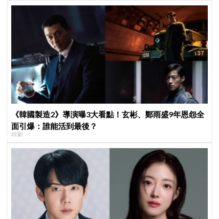
《韓國製造2》導演曝3大看點！玄彬、鄭雨盛9年恩怨全
面引爆：誰能活到最後？
韓劇