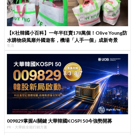
【K社韓國小百科】一年半狂賣178萬個！Olive Young防
水購物袋風靡外國遊客，機場「人手一個」成新奇景
生活
009829掌握AI關鍵 大華韓國KOSPI 50今強勢開募
PR・大華銀全能行銷方案