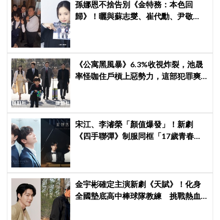
孫娜恩不捨告別《金特務：本色回
歸》！曬與蘇志燮、崔代勳、尹敬
浩、朱相昱暖心合照，感謝劇組與粉
絲陪伴
《公寓黑風暴》6.3%收視炸裂，池晟
率怪咖住戶槓上惡勢力，這部犯罪爽
劇週末全韓都在看
宋江、李濬榮「顏值爆發」！新劇
《四手聯彈》制服同框「17歲青春神
顏」掀期待
金宇彬確定主演新劇《天賦》！化身
全國墊底高中棒球隊教練 挑戰熱血
成長劇