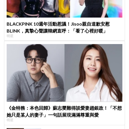
BLACKPINK 10週年活動惹議！Jisoo親自道歉安慰
BLINK，真摯心聲讓韓網直呼：「看了心裡好暖」
明星
《金特務：本色回歸》蘇志燮難得談愛妻趙銀政！「不想
她只是某人的妻子」一句話展現滿滿尊重與愛
明星