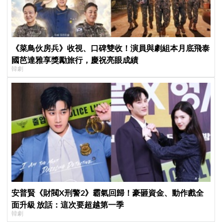
《菜鳥伙房兵》收視、口碑雙收！演員與劇組本月底飛泰
國芭達雅享獎勵旅行，慶祝亮眼成績
韓劇
安普賢《財閥X刑警2》霸氣回歸！豪砸資金、動作戲全
面升級 放話：這次要超越第一季
韓劇