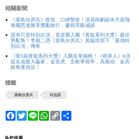
相關新聞
《菜鳥伙房兵》收視、口碑雙收！演員與劇組本月底飛
泰國芭達雅享獎勵旅行，慶祝亮眼成績
原本只是特別出演，竟逆襲入圍《青龍系列大獎》最佳
男配角！李相二憑《菜鳥伙房兵》黃錫浩寫下「最強特
別出演」傳奇
《第5屆青龍系列大獎》入圍名單揭曉！《稻草人》6項
提名成最大贏家，金宣虎、玄彬爭視帝，高胤禎、金高
銀角逐視后！
標籤
菜鳥伙房兵
朴志訓
Facebook
Twitter
Line
WhatsApp
Copy
分
Link
享
為您推薦