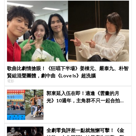
歌曲比劇情搶眼！《狂唱下半場》姜棟元、嚴泰九、朴智
賢組混聲團體，劇中曲《Love Is》超洗腦
電影
郭東延入伍在即！適逢《雲畫的月
光》10週年，主角群不只一起合拍畫
報，還錄製特別節目
全劇零負評差一點就無懈可擊！《金