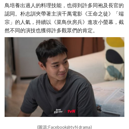
鳥培養出過人的料理技能，也得到許多同袍及長官的
認同。朴志訓夾帶著主演千萬電影《王命之徒》「端
宗」的人氣，持續以《菜鳥伙房兵》進攻小螢幕，截
然不同的演技也獲得許多觀眾們的肯定。
(圖源:Facebook@tvN drama)