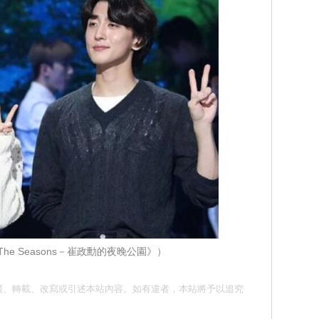
he Seasons－崔政勳的夜晚公園》）
請勿抄襲、轉載、改寫或引述本站內容。如有違者，本站將予以追究