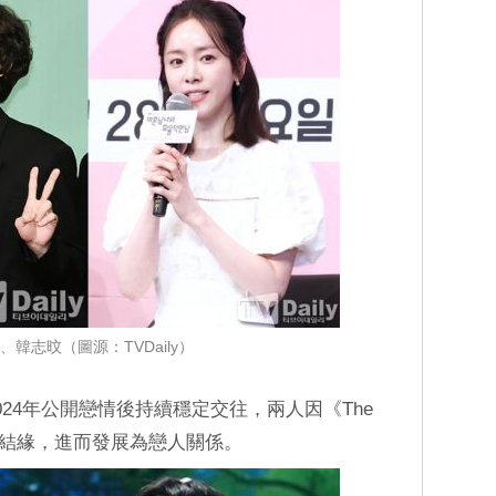
、韓志旼（圖源：TVDaily）
24年公開戀情後持續穩定交往，兩人因《The
園》結緣，進而發展為戀人關係。