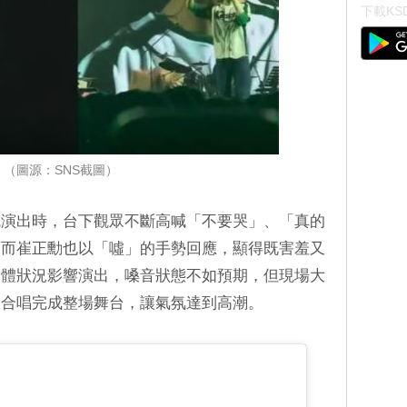
下載KSD
（圖源：SNS截圖）
成演出時，台下觀眾不斷高喊「不要哭」、「真的
，而崔正勳也以「噓」的手勢回應，顯得既害羞又
身體狀況影響演出，嗓音狀態不如預期，但現場大
大合唱完成整場舞台，讓氣氛達到高潮。