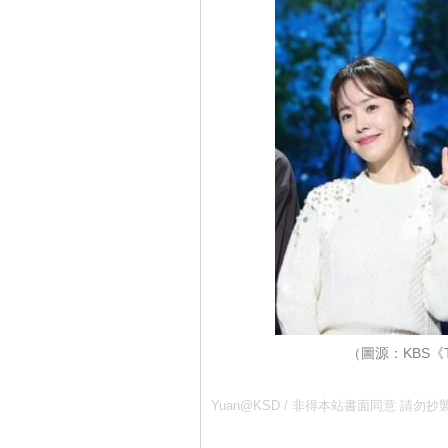
（圖源：KBS《T
Yuan@KSD / 非得本站書面同意 