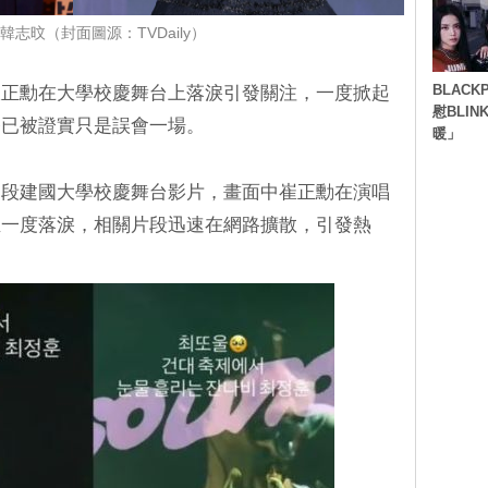
韓志旼（封面圖源：TVDaily）
BLACK
 主唱崔正勳在大學校慶舞台上落淚引發關注，一度掀起
慰BLI
終已被證實只是誤會一場。
暖」
一段建國大學校慶舞台影片，畫面中崔正勳在演唱
至一度落淚，相關片段迅速在網路擴散，引發熱