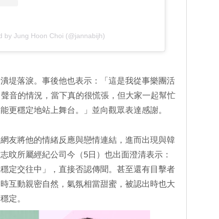
d by Jung Hoon Choi (@jannabijh)
緒潰堤落淚。事後他也表示：「這是我從事樂團活
出聲音的情況，當下真的很慌張，但大家一起幫忙
後能更穩定地站上舞台。」並向觀眾表達感謝。
分網友將他的情緒反應與戀情連結，進而出現與韓
志旼所屬經紀公司今（5日）也出面澄清表示：
在穩定交往中」，直接否認傳聞。甚至還有目擊者
會時互動親密自然，氣氛相當甜蜜，被認出時也大
舊穩定。