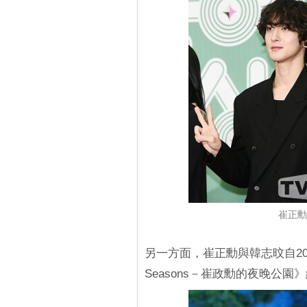
崔正勳
另一方面，崔正勳與韓志旼自20
Seasons－崔政勳的夜晚公