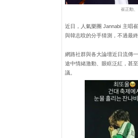
崔正勳、
近日，人氣樂團 Jannabi
與韓志旼的分手猜測，不過最
網路社群與各大論壇近日流傳
途中情緒激動、眼眶泛紅，甚
議。