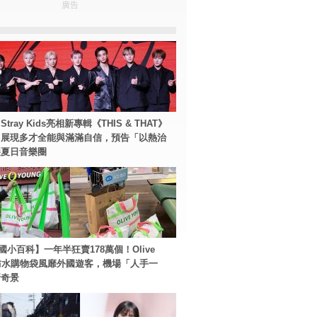
廣告
tray Kids亮相新專輯《THIS & THAT》
！展現多才全能與滿滿自信，預告「以熱治
裂夏日音樂圈
國小百科】一年半狂賣178萬個！Olive
g防水購物袋風靡外國遊客，機場「人手一
新奇景