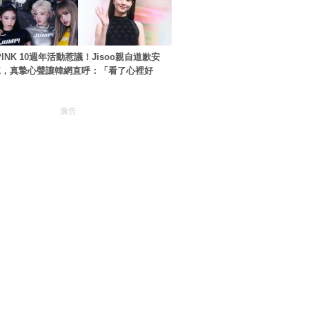
PINK 10週年活動惹議！Jisoo親自道歉安
NK，真摯心聲讓韓網直呼：「看了心裡好
廣告