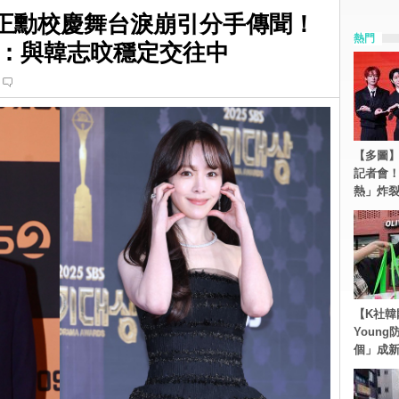
i崔正勳校慶舞台淚崩引分手傳聞！
熱門
：與韓志旼穩定交往中
【多圖】S
記者會
熱」炸
【K社韓
Youn
個」成