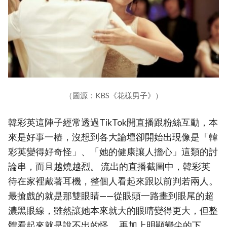
（圖源：KBS《花樣男子》）
韓彩英這陣子經常透過TikTok開直播跟粉絲互動，本
來是好事一樁，沒想到各大論壇卻開始出現像是「韓
彩英變得好奇怪」、「她的健康讓人擔心」這類的討
論串，而且越燒越烈。 流出的直播截圖中，韓彩英
待在家裡戴著耳機，整個人看起來跟以前判若兩人。
最搶戲的就是那雙眼睛——從眼頭一路畫到眼尾的超
濃黑眼線，雖然讓她本來就大的眼睛變得更大，但整
體看起來就是說不出的怪。 再加上明顯變尖的下