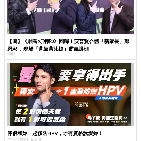
【圖】《財閥X刑警2》回歸！安普賢合體「新隊長」鄭
恩彩 ，現場「背靠背比槍」霸氣爆棚
韓劇
伴侶和妳一起預防HPV，才有資格說愛妳！
PR・台灣癌症基金會