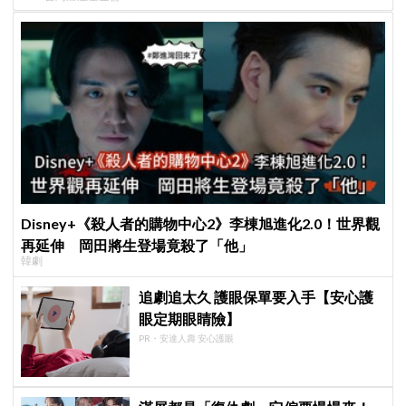
Disney+《殺人者的購物中心2》李棟旭進化2.0！世界觀
再延伸 岡田將生登場竟殺了「他」
韓劇
追劇追太久 護眼保單要入手【安心護
眼定期眼睛險】
PR・安達人壽 安心護眼