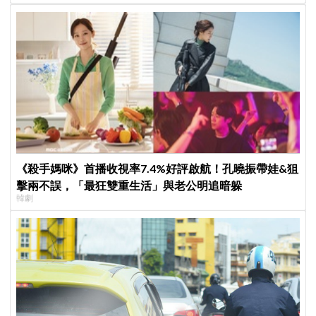
《殺手媽咪》首播收視率7.4%好評啟航！孔曉振帶娃&狙
擊兩不誤，「最狂雙重生活」與老公明追暗躲
韓劇