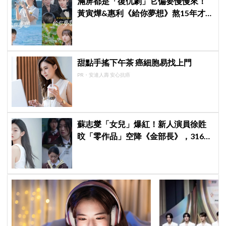
滿屏都是「復仇劇」它偏要慢慢來！
黃寅燁&惠利《給你夢想》熬15年才
重逢，觀眾：這才是大人的戀愛
甜點手搖下午茶 癌細胞易找上門
PR・安達人壽 安心抗癌
蘇志燮「女兒」爆紅！新人演員徐貹
旼「零作品」空降《金部長》，316萬
舊片被挖出網驚呆：星味藏不住！