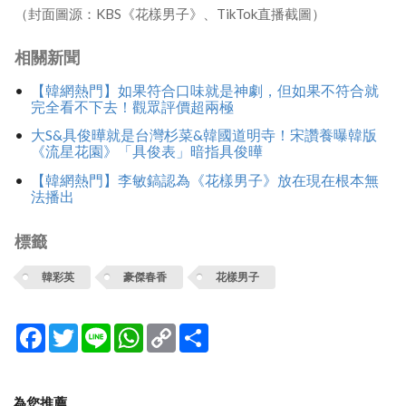
（封面圖源：KBS《花樣男子》、TikTok直播截圖）
相關新聞
【韓網熱門】如果符合口味就是神劇，但如果不符合就
完全看不下去！觀眾評價超兩極
大S&具俊曄就是台灣杉菜&韓國道明寺！宋讚養曝韓版
《流星花園》「具俊表」暗指具俊曄
【韓網熱門】李敏鎬認為《花樣男子》放在現在根本無
法播出
標籤
韓彩英
豪傑春香
花樣男子
Facebook
Twitter
Line
WhatsApp
Copy
分
Link
享
為您推薦