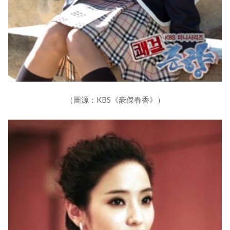
（圖源：KBS《豪傑春香》）