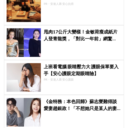
PR・安達人壽 安心抗癌
甩肉17公斤大變樣！金敏荷瘦成紙片
人登青龍獎，「對比一年前」網驚
呆：以為不同人
上班看電腦 眼睛壓力大 護眼保單要入
手【安心護眼定期眼睛險】
PR・安達人壽 安心護眼
《金特務：本色回歸》蘇志燮難得談
愛妻趙銀政！「不想她只是某人的妻
子」一句話展現滿滿尊重與愛