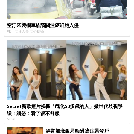
空汙來襲機車族請關注癌細胞入侵
PR・安達人壽 安心抗癌
Secret新歌短片挨轟「醜化50多歲的人」掀世代歧視爭
議！網怒：看了很不舒服
KPOP
經常加班飯局應酬 癌症暴發戶