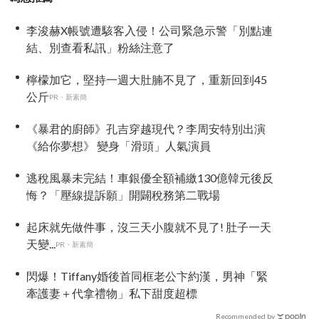
李浚赫X帳號遭駭客入侵！公司緊急示警「別點連
結、別查看私訊」粉絲注意了
檸檬加它，堅持一週大肚腩不見了，重新回到45
公斤
PR・新素簡
《暴君的廚師》孔吉穿越現代？李周安特別出演
《給你夢想》 變身「滑頭」人氣演員
逃稅風暴未完結！車銀優全額補繳130億韓元後反
悔？「壓線提訴願」開闢稅務第二戰場
起床就先做件事，沒三天小腹就不見了! 肚子一天
天變...
PR・新素簡
閃爆！Tiffany婚後首同框老公卞約漢，男神「緊
牽護妻＋代拿禮物」私下甜度超標
Recommended by