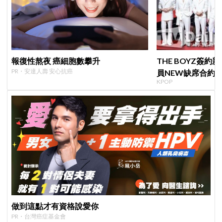
報復性熬夜 癌細胞數攀升
THE BOYZ簽
PR・安達人壽 安心抗癌
員NEW缺席合約
KPOP
篇章
做到這點才有資格說愛你
PR・台灣癌症基金會