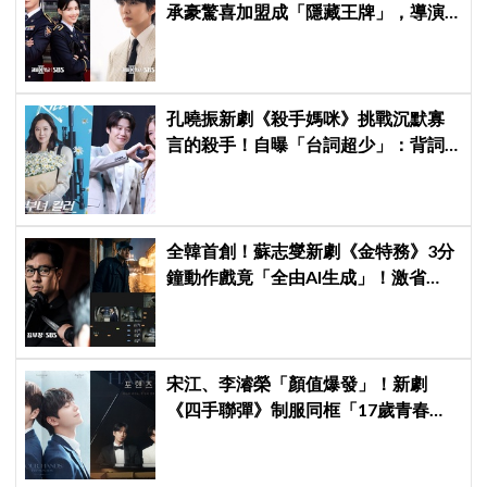
承豪驚喜加盟成「隱藏王牌」，導演
笑曝：太有存在感決定提前登場
孔曉振新劇《殺手媽咪》挑戰沉默寡
言的殺手！自曝「台詞超少」：背詞
壓力小很多XD
全韓首創！蘇志燮新劇《金特務》3分
鐘動作戲竟「全由AI生成」！激省
60%製作費、網驚：以為歐巴又在拿
命拍戲！
宋江、李濬榮「顏值爆發」！新劇
《四手聯彈》制服同框「17歲青春神
顏」掀期待