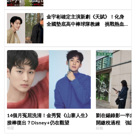
網友瘋猜結局
金宇彬確定主演新劇《天賦》！化身
全國墊底高中棒球隊教練 挑戰熱血
成長劇
14個月冤屈洗清！金秀賢《山寨人生》
劉在錫錄影一半急
接棒復出？Disney+仍在觀望
開繳稅過程 強調
明星
綜藝
繳」