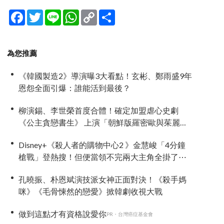
Facebook
Twitter
Line
WhatsApp
Copy
分
Link
享
為您推薦
《韓國製造2》導演曝3大看點！玄彬、鄭雨盛9年
恩怨全面引爆：誰能活到最後？
柳演錫、李世榮首度合體！確定加盟虐心史劇
《公主貪戀書生》 上演「朝鮮版羅密歐與茱麗
葉」
Disney+《殺人者的購物中心2 》金慧峻「4分鐘
槍戰」登熱搜！但便當領不完兩大主角全掛了⋯
孔曉振、朴恩斌演技派女神正面對決！《殺手媽
咪》《毛骨悚然的戀愛》掀韓劇收視大戰
做到這點才有資格說愛你
PR・台灣癌症基金會