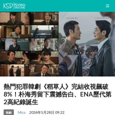
熱門犯罪韓劇《稻草人》完結收視飆破
8%！朴海秀留下震撼告白、ENA歷代第
2高紀錄誕生
Mico
2026年5月28日 09:22
韓劇