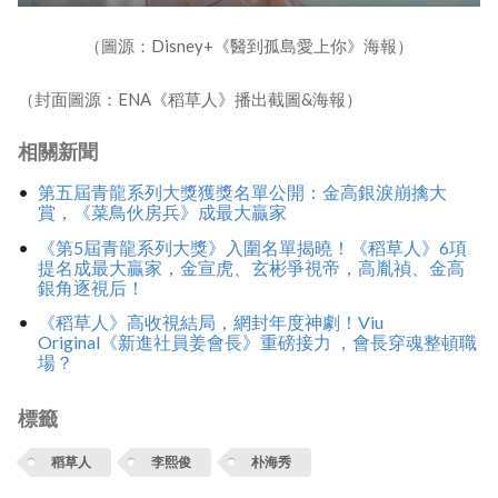
（圖源：Disney+《醫到孤島愛上你》海報）
（封面圖源：ENA《稻草人》播出截圖&海報）
相關新聞
第五屆青龍系列大獎獲獎名單公開：金高銀淚崩擒大
賞，《菜鳥伙房兵》成最大贏家
《第5屆青龍系列大獎》入圍名單揭曉！《稻草人》6項
提名成最大贏家，金宣虎、玄彬爭視帝，高胤禎、金高
銀角逐視后！
《稻草人》高收視結局，網封年度神劇！Viu
Original《新進社員姜會長》重磅接力 ，會長穿魂整頓職
場？
標籤
稻草人
李熙俊
朴海秀