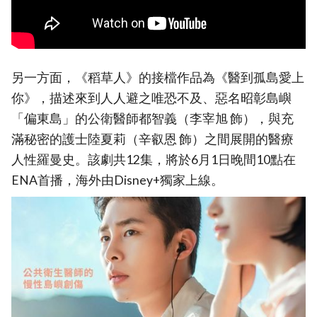
另一方面，《稻草人》的接檔作品為《醫到孤島愛上
你》，描述來到人人避之唯恐不及、惡名昭彰島嶼
「偏東島」的公衛醫師都智義（李宰旭 飾），與充
滿秘密的護士陸夏莉（辛叡恩 飾）之間展開的醫療
人性羅曼史。該劇共12集，將於6月1日晚間10點在
ENA首播，海外由Disney+獨家上線。