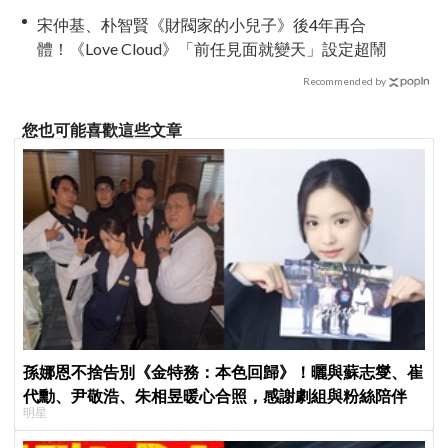
宋仲基、朴智賢《財閥家的小兒子》後4年再合
體！《Love Cloud》「前任見面就變天」設定超鬧
Recommended by
您也可能喜歡這些文章
孫娜恩不捨告別《金特務：本色回歸》！曬與蘇志燮、崔
代勳、尹敬浩、朱相昱暖心合照，感謝劇組與粉絲陪伴
明星