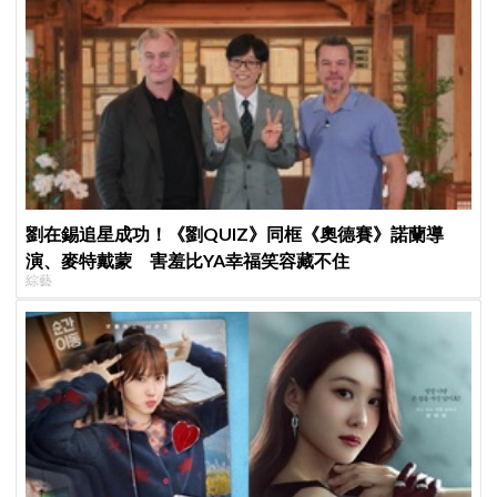
劉在錫追星成功！《劉QUIZ》同框《奧德賽》諾蘭導
演、麥特戴蒙 害羞比YA幸福笑容藏不住
綜藝