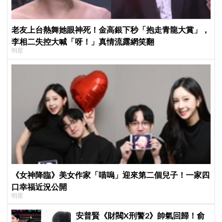
老友上台熱舞她眼神死！金高銀下秒「抱走青龍大賞」，
李相二失控大喊「呀！」真情流露網笑翻
明星
《女神降臨》美女作家「喵嗚」迎來第二個兒子！一家四
口幸福近況公開
明星
安普賢《財閥X刑警2》帥氣回歸！俞