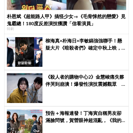
朴恩斌《超能路人甲》搞怪少女→《毛骨悚然的戀愛》見
鬼霸總！180度反差演技獲讚「信看演員」
韓劇
柳海真×朴海日×李敏鎬強強聯手！懸
疑大片《暗殺者們》確定中秋上映，
還原1974韓第一夫人暗殺疑雲
《殺人者的購物中心2》金慧峻痛失夥
伴哭到崩潰！爆發性演技震撼觀眾
點燃復仇怒火
預告＋海報連發！丁海寅自稱男友卻
滿臉問號，賀營眼神超混亂，《我的
荒糖戀愛》定檔8月7日，還沒播就讓