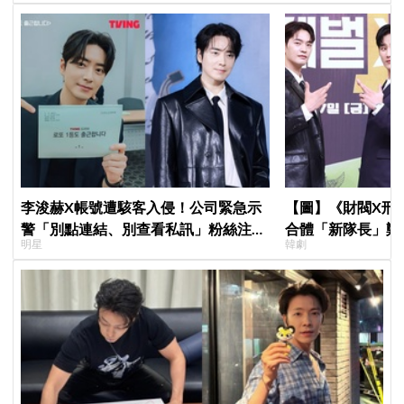
李浚赫X帳號遭駭客入侵！公司緊急示
【圖】《財閥X刑
警「別點連結、別查看私訊」粉絲注意
合體「新隊長」鄭
明星
韓劇
了
比槍」霸氣爆棚