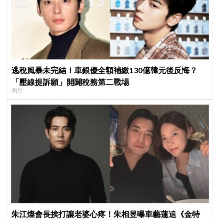
逃稅風暴未完結！車銀優全額補繳130億韓元後反悔？
「壓線提訴願」開闢稅務第二戰場
明星
朱江燦會長挨打讓老婆心疼！朱相昱曝車藝蓮追《金特