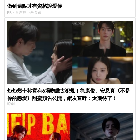
做到這點才有資格說愛你
PR・台灣癌症基金會
短短幾十秒竟有6場吻戲太犯規！徐康俊、安恩真《不是
你的戀愛》甜蜜預告公開，網友直呼：太期待了！
韓劇