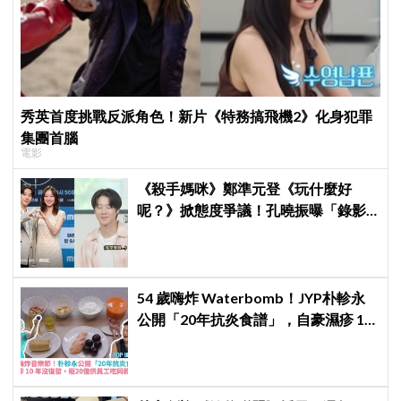
秀英首度挑戰反派角色！新片《特務搞飛機2》化身犯罪
集團首腦
電影
《殺手媽咪》鄭準元登《玩什麼好
呢？》掀態度爭議！孔曉振曝「錄影
後真的吐了」心疼喊：沒能救你
54 歲嗨炸 Waterbomb！JYP朴軫永
公開「20年抗炎食譜」，自豪濕疹 10
年沒復發、砸20億供員工吃同款有機
餐