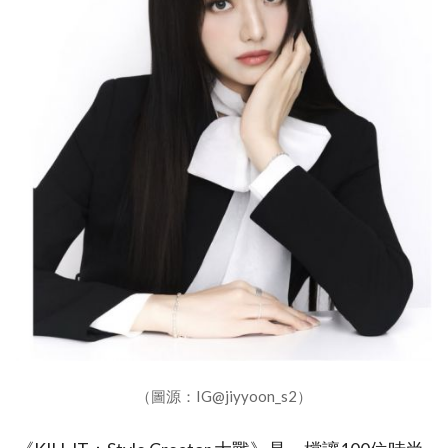
（圖源：IG@jiyyoon_s2）