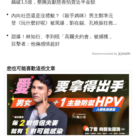
飆破1.5億，整團貢獻慈善拍賣近半金額
內向社恐還是沒禮貌？《殺手媽咪》男主鄭準元
登《玩什麼好呢》被罵爆，劉在錫、孔曉振狂救
場也帶不動
甜爆！林知衍、李到晛「高爾夫約會」被捕獲，
目擊者：他倆感情超好
Recommended by
您也可能喜歡這些文章