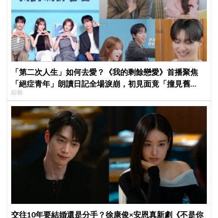
「第二次人生」如何去愛？《我的剩餘戀愛》首播聚焦
「絕症青年」朗讀日記全場淚崩，初見面竟「撞見舊
綜藝
識」！
交往10年要結婚還是分手？徐康俊×安恩真新劇《不是你