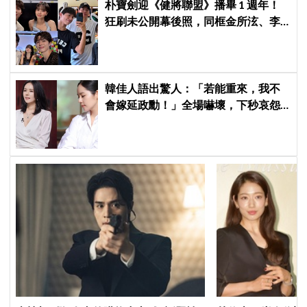
朴寶劍迎《健將聯盟》播畢 1 週年！
狂刷未公開幕後照，同框金所泫、李
相二神仙售後
韓佳人語出驚人：「若能重來，我不
會嫁延政勳！」全場嚇壞，下秒哀怨
曝真實原因笑翻