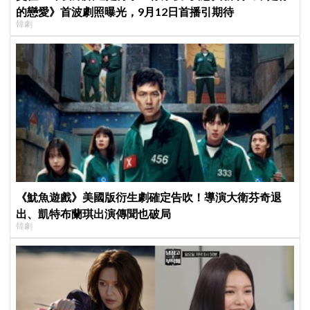
的戀愛》首波劇照曝光，9月12日首播引期待
韓劇
《魷魚遊戲》美國版衍生劇確定告吹！導演大衛芬奇退
出、凱特布蘭琪出演傳聞也破局
韓劇