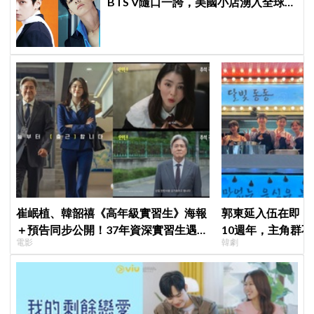
BTS V隨口一誇，美國小店湧入全球
ARMY擠爆
崔岷植、韓韶禧《高年級實習生》海報
郭東延入伍在即！
＋預告同步公開！37年資深實習生遇上
10週年，主角群
電影
韓劇
美女CEO
錄製特別節目