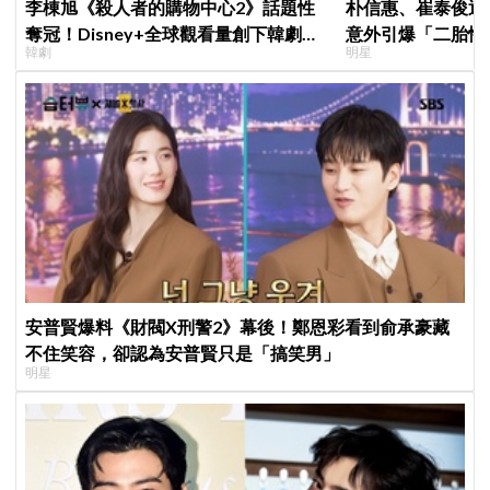
李棟旭《殺人者的購物中心2》話題性
朴信惠、崔泰俊迎
奪冠！Disney+全球觀看量創下韓劇新
意外引爆「二胎性
韓劇
明星
紀錄
安普賢爆料《財閥X刑警2》幕後！鄭恩彩看到俞承豪藏
不住笑容，卻認為安普賢只是「搞笑男」
明星