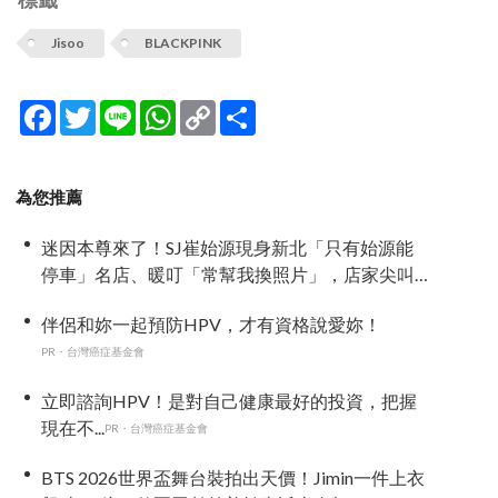
Jisoo
BLACKPINK
Facebook
Twitter
Line
WhatsApp
Copy
分
Link
享
為您推薦
迷因本尊來了！SJ崔始源現身新北「只有始源能
停車」名店、暖叮「常幫我換照片」，店家尖叫
合照網笑翻：這輩子不能脫粉了
伴侶和妳一起預防HPV，才有資格說愛妳！
PR・台灣癌症基金會
立即諮詢HPV！是對自己健康最好的投資，把握
現在不...
PR・台灣癌症基金會
BTS 2026世界盃舞台裝拍出天價！Jimin一件上衣