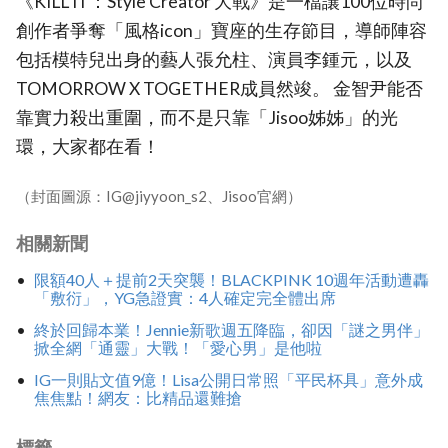
《KILL IT：Style Creator 大戰》是一檔讓100位時尚
創作者爭奪「風格icon」寶座的生存節目，導師陣容
包括模特兒出身的藝人張允柱、演員李鍾元，以及
TOMORROW X TOGETHER成員然竣。 金智尹能否
靠實力殺出重圍，而不是只靠「Jisoo姊姊」的光
環，大家都在看！
（封面圖源：IG@jiyyoon_s2、Jisoo官網）
相關新聞
限額40人＋提前2天突襲！BLACKPINK 10週年活動遭轟
「敷衍」，YG急證實：4人確定完全體出席
終於回歸本業！Jennie新歌週五降臨，卻因「謎之男伴」
掀全網「通靈」大戰！「愛心男」是他啦
IG一則貼文值9億！Lisa公開日常照「平民杯具」意外成
焦焦點！網友：比精品還難搶
標籤