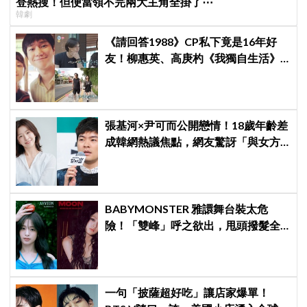
登熱搜！但便當領不完兩大主角全掛了⋯
韓劇
《請回答1988》CP私下竟是16年好
友！柳惠英、高庚杓《我獨自生活》
預告公開，暖心互動掀回憶殺
張基河×尹可而公開戀情！18歲年齡差
成韓網熱議焦點，網友驚訝「與女方
媽媽僅差5歲」
BABYMONSTER 雅譞舞台裝太危
險！「雙峰」呼之欲出，甩頭撥髮全
是護胸小動作！網：造型師出來謝罪
一句「披薩超好吃」讓店家爆單！