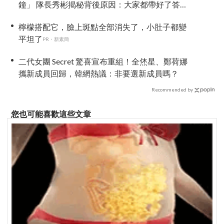
鐘」 隊長秀彬揭秘背後原因：大家都帶好了答
案！
檸檬搭配它，臉上斑點全部消失了，小肚子都變
平坦了
PR・新素簡
二代女團 Secret 驚喜宣布重組！全烋星、鄭荷娜
攜新成員回歸，韓網熱議：非要選新成員嗎？
Recommended by
您也可能喜歡這些文章