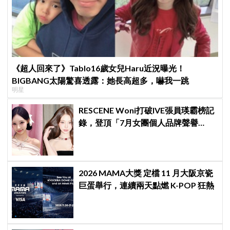
《超人回來了》Tablo16歲女兒Haru近況曝光！
BIGBANG太陽驚喜透露：她長高超多，嚇我一跳
明星
RESCENE Woni打破IVE張員瑛霸榜記
錄，登頂「7月女團個人品牌聲譽
榜」！魔性迷因「巨濟呀吼」全網瘋
傳、逆襲Melon第一
2026 MAMA大獎 定檔 11 月大阪京瓷
巨蛋舉行，連續兩天點燃 K-POP 狂熱