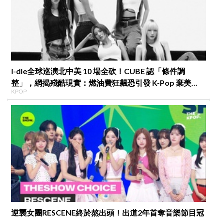
i-dle全球巡演北中美 10 場全砍！CUBE 認「條件調
整」，網揭殘酷現實：燃油費狂飆恐引發 K-Pop 棄美
KPOP
潮？
逆襲女團RESCENE終於熬出頭！出道2年首奪音樂節目冠