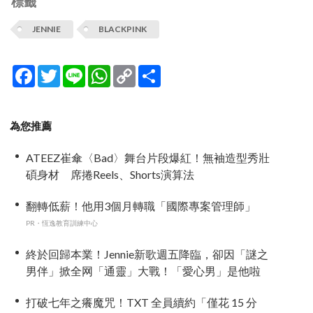
標籤
JENNIE
BLACKPINK
Facebook
Twitter
Line
WhatsApp
Copy
分
Link
享
為您推薦
ATEEZ崔傘〈Bad〉舞台片段爆紅！無袖造型秀壯
碩身材 席捲Reels、Shorts演算法
翻轉低薪！他用3個月轉職「國際專案管理師」
PR・恆逸教育訓練中心
終於回歸本業！Jennie新歌週五降臨，卻因「謎之
男伴」掀全网「通靈」大戰！「愛心男」是他啦
打破七年之癢魔咒！TXT 全員續約「僅花 15 分