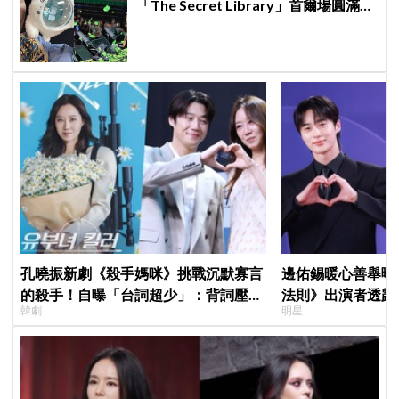
「The Secret Library」首爾場圓滿結
束，見粉絲四葉草應援淚眼汪汪
孔曉振新劇《殺手媽咪》挑戰沉默寡言
邊佑錫暖心善舉曝
的殺手！自曝「台詞超少」：背詞壓力
法則》出演者透露
韓劇
明星
小很多XD
患者順利完成治療