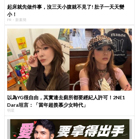
起床就先做件事，沒三天小腹就不見了! 肚子一天天變
小！
PR・新素簡
以為YG很自由，其實連去廁所都要經紀人許可！2NE1
Dara坦言：「當年超羨慕少女時代」
明星