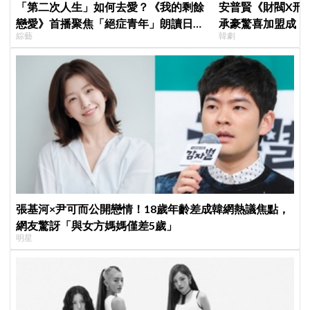
「第二次人生」如何去愛？《我的剩餘
安普賢《財閥X刑
戀愛》首播聚焦「絕症青年」朗讀日記
承豪驚喜加盟成「
綜藝
韓劇
全場淚崩，初見面竟「撞見舊識」！
曝：太有存在感決
張基河×尹可而公開戀情！18歲年齡差成韓網熱議焦點，
網友驚訝「與女方媽媽僅差5歲」
明星