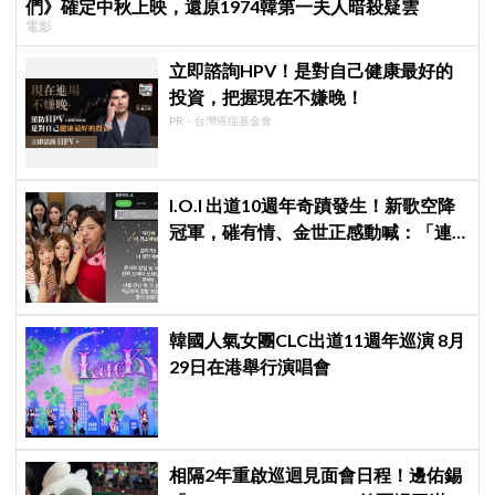
們》確定中秋上映，還原1974韓第一夫人暗殺疑雲
電影
立即諮詢HPV！是對自己健康最好的
投資，把握現在不嫌晚！
PR・台灣癌症基金會
I.O.I 出道10週年奇蹟發生！新歌空降
冠軍，磪有情、金世正感動喊：「連
韓劇都寫不出這樣的劇情」
韓國人氣女團CLC出道11週年巡演 8月
29日在港舉行演唱會
相隔2年重啟巡迴見面會日程！邊佑錫