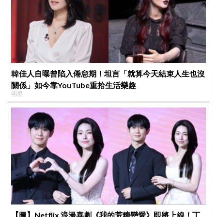
韓佳人自曝曾陷入倦怠期！坦言「就算今天結束人生也沒
關係」如今靠YouTube重拾生活樂趣
明星
【圖】Netflix 浪漫喜劇《我的荒糖戀愛》即將上線！丁