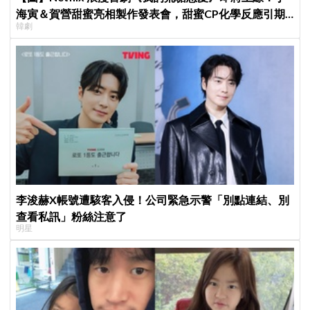
海寅＆賀營甜蜜亮相製作發表會，甜蜜CP化學反應引期
韓劇
待
李浚赫X帳號遭駭客入侵！公司緊急示警「別點連結、別
查看私訊」粉絲注意了
明星