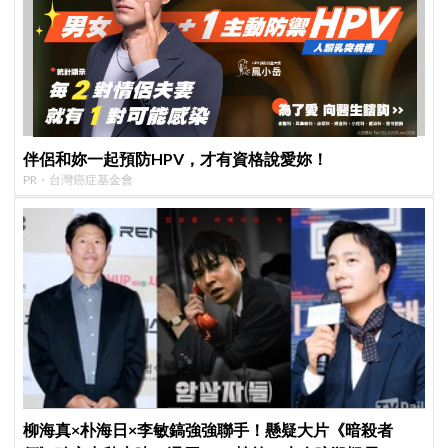
伴侶和妳一起預防HPV，才有資格說愛妳！
PR・台灣癌症基金會
柳海真×朴海日×李敏鎬強強聯手！懸疑大片《暗殺者