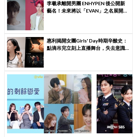
李羲承離開男團 ENHYPEN 後公開新
藝名！未來將以「EVAN」之名展開
solo 活動
惠利揭開女團Girls' Day時期辛酸史：
點滴吊完立刻上直播舞台，失去意識
仍硬撐完表演