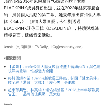
Jennie在2016年以隸屬於YG娛樂的旗下女團
BLACKPINK成員身份出道，並在2023年結束專屬合
約，展開個人活動的第二幕。她去年推出首張個人專
輯《Ruby》，獲得大眾喜愛；今年則透過
BLACKPINK迷你三輯《DEADLINE》，持續與粉絲
積極見面，延續音樂活動。
Jennie（封面圖源：TVDaily、IG@jennierubyjane）
相關新聞
【多圖】Jennie公開大膽火辣新造型！蕾絲內衣＋黑色透
視洋裝登場 性感魅力全開
終於回歸本業！Jennie新歌週五降臨，卻因「謎之男伴」
掀全網「通靈」大戰！「愛心男」是他啦
超車孫興慜、林英雄！邊佑錫登基「2026上半年最強廣
告王」！品牌價值碾壓一眾大咖