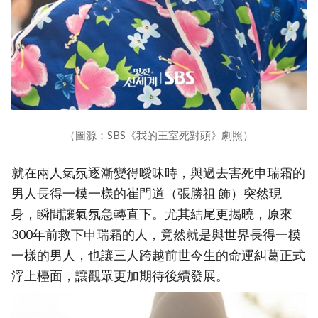
（圖源：SBS《我的王室死對頭》劇照）
就在兩人氣氛逐漸變得曖昧時，與過去害死申瑞霜的
男人長得一模一樣的崔門道（張勝祖 飾）突然現
身，瞬間讓氣氛急轉直下。尤其結尾更揭曉，原來
300年前救下申瑞霜的人，竟然就是與世界長得一模
一樣的男人，也讓三人跨越前世今生的命運糾葛正式
浮上檯面，讓觀眾更加期待後續發展。