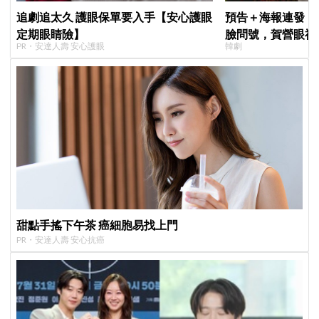
追劇追太久 護眼保單要入手【安心護眼
預告＋海報連發！
定期眼睛險】
臉問號，賀營眼神
PR・安達人壽 安心護眼
韓劇
戀愛》定檔8月7
猜結局
甜點手搖下午茶 癌細胞易找上門
PR・安達人壽 安心抗癌