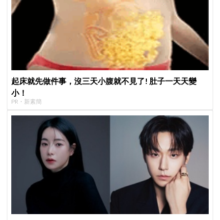
起床就先做件事，沒三天小腹就不見了! 肚子一天天變
小！
PR・新素簡