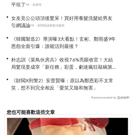
平坦了
PR・新素簡
女友見公公頭頂後驚呆！買好用養髮洗髮給男友
引網議論
PR・新聞熱議養髮洗髮精
《韓國製造2》導演曝3大看點！玄彬、鄭雨盛9年
恩怨全面引爆：誰能活到最後？
朴志訓《菜鳥伙房兵》收視7.6%亮眼收官！大結
局驚現姜成宰「新任務」彩蛋，劇迷瘋狂敲碗第
二季
《財閥X刑警2》安普賢曝：原以為鄭恩彩不太常
笑，想不到完全相反「愛笑又隨和無害」
Recommended by
您也可能喜歡這些文章