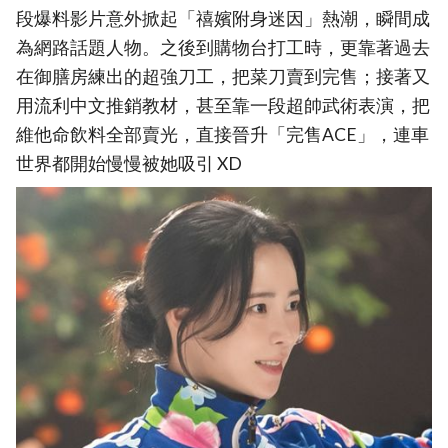
段爆料影片意外掀起「禧嬪附身迷因」熱潮，瞬間成
為網路話題人物。之後到購物台打工時，更靠著過去
在御膳房練出的超強刀工，把菜刀賣到完售；接著又
用流利中文推銷教材，甚至靠一段超帥武術表演，把
維他命飲料全部賣光，直接晉升「完售ACE」，連車
世界都開始慢慢被她吸引 XD