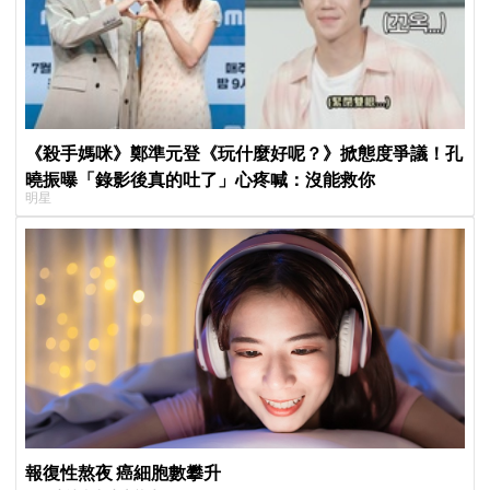
《殺手媽咪》鄭準元登《玩什麼好呢？》掀態度爭議！孔
曉振曝「錄影後真的吐了」心疼喊：沒能救你
明星
報復性熬夜 癌細胞數攀升