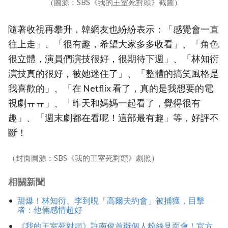
（圖源：SBS《我的王室死對頭》截圖）
隨著收視再攀升，韓網友也紛紛表示：「感覺會一直
往上走」、「很有趣，希望大家多多收看」、「角色
很立體，演員們演技很好，很期待下週」、「林知衍
演技真的很好，被她迷住了」、「整體的搞笑風格是
我喜歡的」、「在 Netflix 看了，真的是我想要的電
視劇ㅠㅠ」、「昨天和媽媽一起看了，覺得很有
趣」、「週末劇都在看呢！這部最有趣」等，好評不
斷！
（封面圖源：SBS《我的王室死對頭》劇照）
相關新聞
甜爆！林知衍、李到晛「高爾夫約會」被捕獲，目擊
者：他倆感情超好
《我的王室死對頭》許南俊首辦個人粉絲見面會！官方