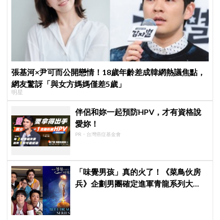
張基河×尹可而公開戀情！18歲年齡差成韓網熱議焦點，
網友驚訝「與女方媽媽僅差5歲」
明星
伴侶和妳一起預防HPV，才有資格說
愛妳！
PR・台灣癌症基金會
「味覺男孩」真的火了！《菜鳥伙房
兵》企劃男團確定進軍青龍系列大
獎，7月登台火熱開唱！