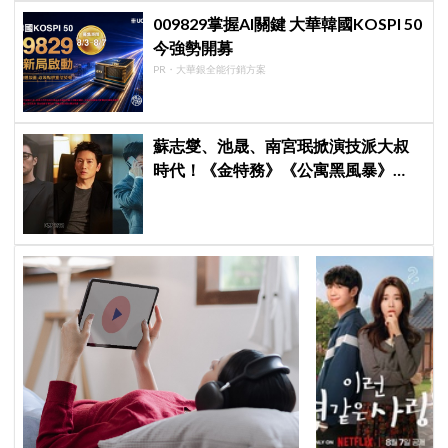
009829掌握AI關鍵 大華韓國KOSPI 50
今強勢開募
PR・大華銀全能行銷方案
蘇志燮、池晟、南宮珉掀演技派大叔
時代！《金特務》《公寓黑風暴》
《婚姻之後》收視、人氣雙爆發