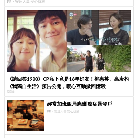
PR・安達人壽 安心抗癌
《請回答1988》CP私下竟是16年好友！柳惠英、高庚杓
《我獨自生活》預告公開，暖心互動掀回憶殺
綜藝
經常加班飯局應酬 癌症暴發戶
PR・安達人壽 安心抗癌