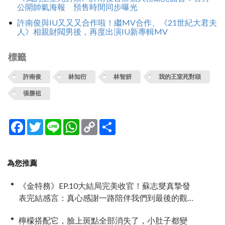
公開帥氣海報 預售時間同步曝光
許南俊與IU又又又合作啦！繼MV合作、《21世紀大君夫
人》相親財閥男後，再度出演IU新專輯MV
標籤
許南俊
林知衍
林智妍
我的王室死對頭
張勝祖
Facebook
Twitter
Line
WhatsApp
Copy
分
Link
享
為您推薦
《金特務》EP.10大結局完美收官！蘇志燮真摯發
表完結感言：真心感謝一路陪伴我們到最後的觀
眾
檸檬搭配它，臉上斑點全部消失了，小肚子都變