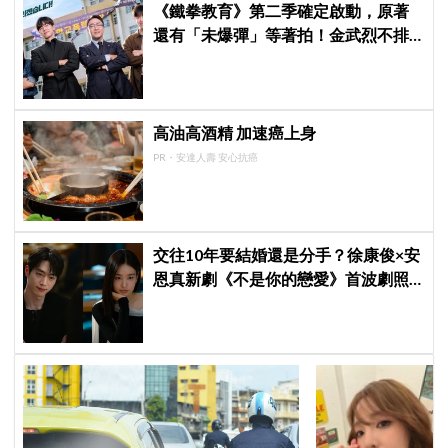
《鐵拳教育》第二季確定啟動，原著
還有「未爆彈」等著拍！金武烈不排
除「打更大」
高油高酒精 加速癌上身
PR・安達人壽 安心抗癌
交往10年要結婚還是分手？徐康俊×安
恩真新劇《不是你的戀愛》首波劇照
曝光，9月12日首播引期待