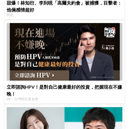
甜爆！林知衍、李到晛「高爾夫約會」被捕獲，目擊者：
他倆感情超好
明星
立即諮詢HPV！是對自己健康最好的投資，把握現在不嫌
晚！
PR・台灣癌症基金會