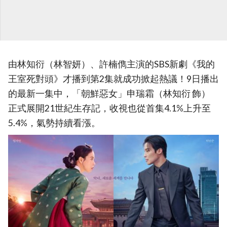
由林知衍（林智妍）、許楠儁主演的SBS新劇《我的
王室死對頭》才播到第2集就成功掀起熱議！9日播出
的最新一集中，「朝鮮惡女」申瑞霜（林知衍 飾）
正式展開21世紀生存記，收視也從首集4.1%上升至
5.4%，氣勢持續看漲。