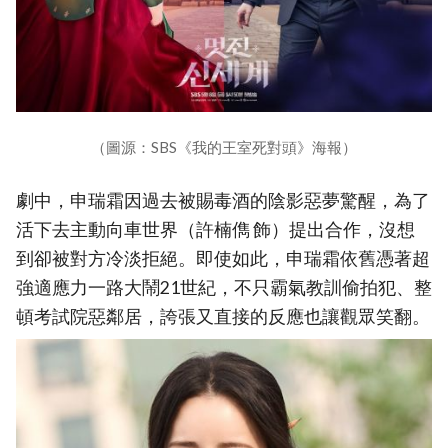
（圖源：SBS《我的王室死對頭》海報）
劇中，申瑞霜因過去被賜毒酒的陰影惡夢驚醒，為了
活下去主動向車世界（許楠儁 飾）提出合作，沒想
到卻被對方冷淡拒絕。即使如此，申瑞霜依舊憑著超
強適應力一路大鬧21世紀，不只霸氣教訓偷拍犯、整
頓考試院惡鄰居，誇張又直接的反應也讓觀眾笑翻。