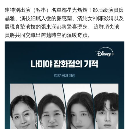
連特別出演（客串）名單都星光熠熠！影后級演員廉
晶雅、演技細膩入微的廉惠蘭、清純女神鄭彩娟以及
展現真摯演技的張東潤都將驚喜現身。 這群頂尖演
員將共同交織出跨越時空的溫暖奇蹟。