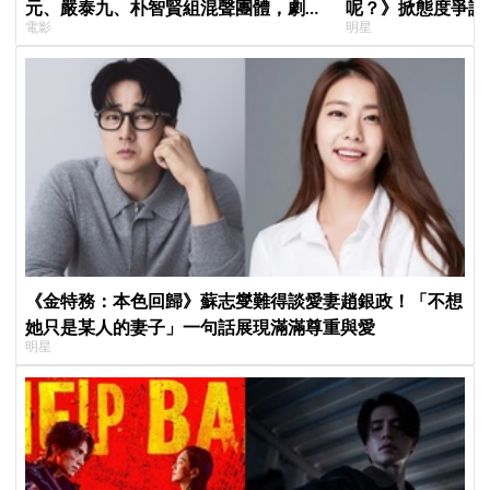
元、嚴泰九、朴智賢組混聲團體，劇中
呢？》掀態度爭議
電影
明星
曲《Love Is》超洗腦
真的吐了」心疼喊
《金特務：本色回歸》蘇志燮難得談愛妻趙銀政！「不想
她只是某人的妻子」一句話展現滿滿尊重與愛
明星