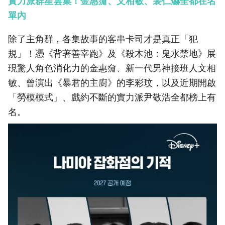
實力派群星雲集！金惠奫、文相敏、裴仁爀全都在名
單內
除了主角群，各集故事的客串卡司才是真正「犯
規」！憑《背著善宰跑》及《殺木池：鬼水禁地》展
現驚人角色消化力的金惠奫、新一代男神接班人文相
敏、曾演出《暴君的主廚》的李彩玟，以及近期開啟
「勞模模式」、戲約不斷的實力派尹敬浩全都榜上有
名。