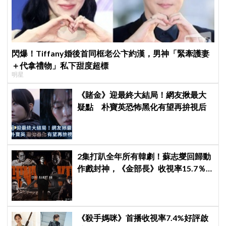
閃爆！Tiffany婚後首同框老公卞約漢，男神「緊牽護妻
＋代拿禮物」私下甜度超標
明星
《賭金》迎最終大結局！網友揪最大
疑點 朴寶英恐怖黑化有望再拚視后
2集打趴全年所有韓劇！蘇志燮回歸動
作戲封神，《金部長》收視率15.7％
空降冠軍
《殺手媽咪》首播收視率7.4%好評啟