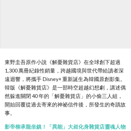
東野圭吾原作小說《解憂雜貨店》在全球創下超過
1,300 萬冊紀錄性銷量，跨越國境與世代帶給讀者深
遠迴響，將攜手 Disney+ 重新誕生為韓國原創影集。
韓版《解憂雜貨店》是一部時空超越幻想劇，講述偶
然躲進關閉 40 年的「解憂雜貨店」的小偷三人組，
開始回覆從過去寄來的神祕信件後，所發生的奇蹟故
事。
影帝柳承龍坐鎮！「異能」大叔化身雜貨店靈魂人物