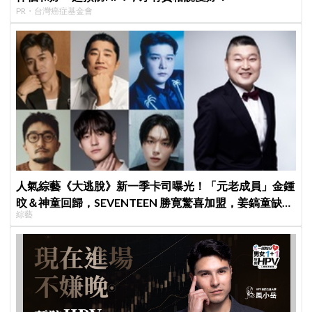
PR・台灣癌症基金會
人氣綜藝《大逃脫》新一季卡司曝光！「元老成員」金鍾
旼＆神童回歸，SEVENTEEN 勝寛驚喜加盟，姜鎬童缺席
綜藝
成最大焦點