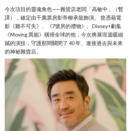
今次項目的靈魂角色——雜貨店老闆「高敏中」（暫
譯），確定由千萬票房影帝柳承龍飾演。 曾憑藉電
影《雞不可失》、《7號房的禮物》、Disney+劇集
《Moving 異能》橫掃全球的他，今次將展現溫暖細
膩的演技，守護那間關閉了 40 年、連接過去與未來
的神祕雜貨店。