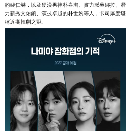
的裴仁爀，以及硬漢男神朴喜洵、實力派吳娜拉、潛
力新秀文佑鎮、演技卓越的朴世婉等人，卡司厚度堪
稱近期韓劇之冠。