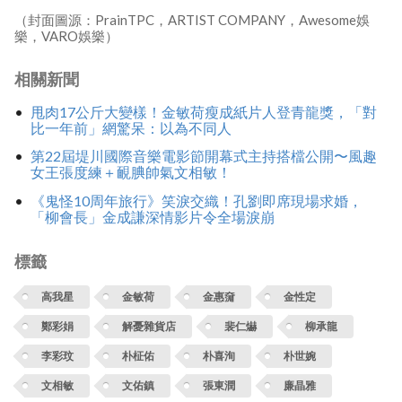
（封面圖源：PrainTPC，ARTIST COMPANY，Awesome娛
樂，VARO娛樂）
相關新聞
甩肉17公斤大變樣！金敏荷瘦成紙片人登青龍獎，「對
比一年前」網驚呆：以為不同人
第22屆堤川國際音樂電影節開幕式主持搭檔公開〜風趣
女王張度練＋靦腆帥氣文相敏！
《鬼怪10周年旅行》笑淚交織！孔劉即席現場求婚，
「柳會長」金成謙深情影片令全場淚崩
標籤
高我星
金敏荷
金惠奫
金性定
鄭彩娟
解憂雜貨店
裴仁爀
柳承龍
李彩玟
朴柾佑
朴喜洵
朴世婉
文相敏
文佑鎮
張東潤
廉晶雅