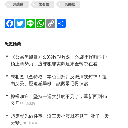
廉惠蘭
姜有皙
吳娜拉
Facebook
Twitter
Line
WhatsApp
Copy
分
Link
享
為您推薦
《公寓黑風暴》6.3%收視炸裂，池晟率怪咖住戶
槓上惡勢力，這部犯罪爽劇週末全韓都在看
朱相昱《金特務：本色回歸》反派演技封神！扭
曲父愛、壓迫感爆棚 讓觀眾毛骨悚然
檸檬加它，堅持一週大肚腩不見了，重新回到45
公斤
PR・新素簡
起床就先做件事，沒三天小腹就不見了! 肚子一天
天變...
PR・新素簡