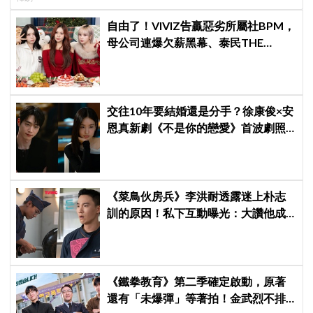
自由了！VIVIZ告贏惡劣所屬社BPM，
母公司連爆欠薪黑幕、泰民THE
BOYZ李昇基集體逃亡
交往10年要結婚還是分手？徐康俊×安
恩真新劇《不是你的戀愛》首波劇照
曝光，9月12日首播引期待
《菜鳥伙房兵》李洪耐透露迷上朴志
訓的原因！私下互動曝光：大讚他成
熟穩重、從不喊苦
《鐵拳教育》第二季確定啟動，原著
還有「未爆彈」等著拍！金武烈不排