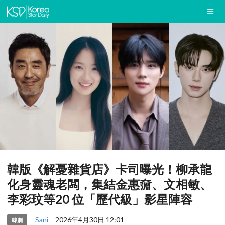
韓版《解憂雜貨店》卡司曝光！柳承龍
化身靈魂老闆，集結金惠奫、文相敏、
李彩玟等20 位「歷代級」影星陣容
Sani
2026年4月30日 12:01
韓劇