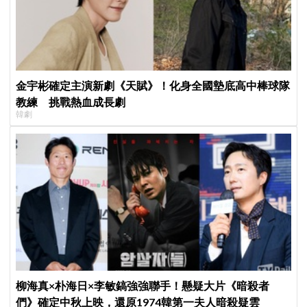
金宇彬確定主演新劇《天賦》！化身全國墊底高中棒球隊
教練 挑戰熱血成長劇
韓劇
柳海真×朴海日×李敏鎬強強聯手！懸疑大片《暗殺者
們》確定中秋上映，還原1974韓第一夫人暗殺疑雲