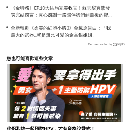
《金特務》EP.10大結局完美收官！蘇志燮真摯發
表完結感言：真心感謝一路陪伴我們到最後的觀
眾
全新韓劇《柔美的細胞小將3》金載原告白：「我
最大的武器...就是無比可愛的金高銀姐姐」
Recommended by
您也可能喜歡這些文章
伴侶和妳一起預防HPV，才有資格說愛妳！