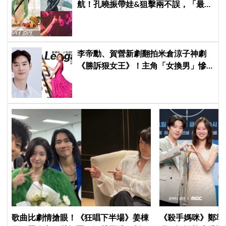
航！孔曉振帶娃&狙擊兩不誤，「最狂
雙重生活」與老公明追暗躲
李帝勳、賀營新劇翻拍米倉涼子神劇
《勝訴狠女王》！主角「女換男」慘
遭韓網炎上：何必買版權？
歌曲比劇情搶眼！《狂唱下半場》姜棟
《殺手媽咪》鄭準