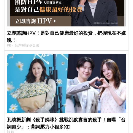
立即諮詢HPV！是對自己健康最好的投資，把握現在不嫌
晚！
PR・台灣癌症基金會
孔曉振新劇《殺手媽咪》挑戰沉默寡言的殺手！自曝「台
詞超少」：背詞壓力小很多XD
韓劇