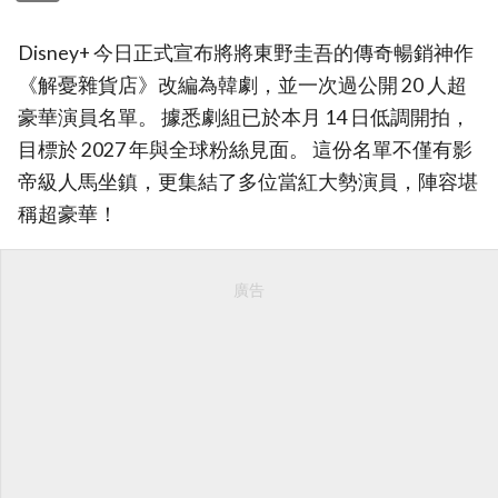
Disney+ 今日正式宣布將將東野圭吾的傳奇暢銷神作
《解憂雜貨店》改編為韓劇，並一次過公開 20 人超
豪華演員名單。 據悉劇組已於本月 14 日低調開拍，
目標於 2027 年與全球粉絲見面。 這份名單不僅有影
帝級人馬坐鎮，更集結了多位當紅大勢演員，陣容堪
稱超豪華！
廣告