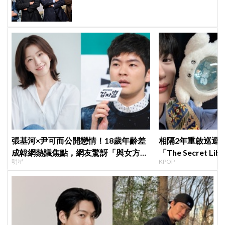
除「打更大」
張基河×尹可而公開戀情！18歲年齡差
相隔2年重啟巡迴
成韓網熱議焦點，網友驚訝「與女方媽
「The Secret 
明星
KPOP
媽僅差5歲」
束，見粉絲四葉草