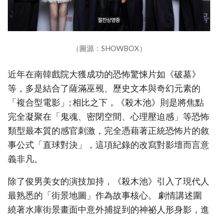
（圖源：SHOWBOX）
近年在南韓戲院大獲成功的恐怖驚悚片如《破墓》
等，多是結合了薩滿巫覡、歷史文本與奇幻元素的
「複合型電影」; 相比之下，《殺木池》則是將焦點
完全凝聚在「鬼魂、密閉空間、心理壓迫感」等恐怖
類型最本質的感官刺激，完全憑藉著正統恐怖片的敘
事公式「直球對決」，這項紀錄的改寫對影壇而言意
義非凡。
除了俊男美女的演技加持，《殺木池》引入了現代人
最熟悉的「街景地圖」作為故事核心。 劇情講述圍
繞著水庫街景畫面中意外捕捉到的神祕人形身影，進