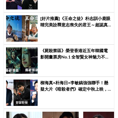
[好片推薦]《王命之徒》朴志訓小鹿眼
睛完美詮釋意志喪失的君王～超認真
村長柳海真成為最後引渡人！
《屍殺禁區》榮登香港近五年韓國電
影開畫票房No.1 全智賢女神魅力不減
上映一周突破800萬票房
柳海真×朴海日×李敏鎬強強聯手！懸
疑大片《暗殺者們》確定中秋上映，
還原1974韓第一夫人暗殺疑雲