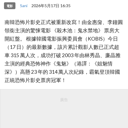
Sani
2026年5月17日 16:35
電影
南韓恐怖片影史正式被重新改寫！由金惠奫、李鐘圓
領銜主演的驚悚電影 《殺木池：鬼水禁地》 票房大
開紅盤。 根據韓國電影振興委員會（KOBIS）今日
（17 日）的最新數據，該片累計觀影人數已正式超
車 315 萬人次，成功打破 2003 年由林秀晶、廉晶雅
主演的經典恐怖神作《鬼魅》（港譯：《姐魅情
深》）高懸 23 年的 314 萬人次紀錄，霸氣登頂韓國
正統恐怖片影史票房冠軍！
廣告