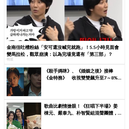
金南佶吐槽粉絲「安可還沒喊完就跑」！5.5小時見面會
變馬拉松，觀眾崩潰：以為完場竟還有「第三部」？
明星
《殺手媽咪》、《婚姻之後》接棒
《金特務》 收視雙雙飆升至7～8%
創新高！
歌曲比劇情搶眼！《狂唱下半場》姜
棟元、嚴泰九、朴智賢組混聲團體，
劇中曲《Love Is》超洗腦