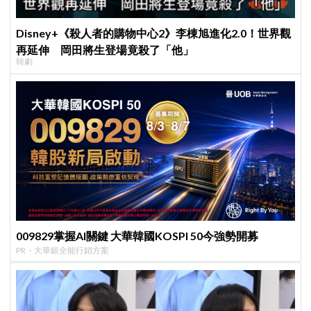
Disney+《殺人者的購物中心2》李棟旭進化2.0！世界觀
再延伸 岡田將生登場竟殺了「他」
韓劇
009829掌握AI關鍵 大華韓國KOSPI 50今強勢開募
PR・大華銀全能行銷方案