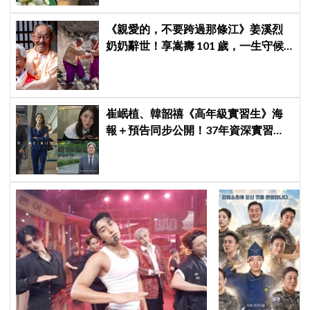
《親愛的，不要跨過那條江》姜溪烈
奶奶辭世！享嵩壽 101 歲，一生守候
76載終與老伴相聚
崔岷植、韓韶禧《高年級實習生》海
報＋預告同步公開！37年資深實習生
遇上美女CEO