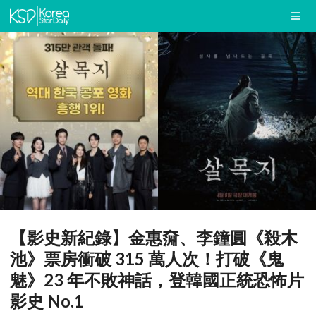
【影史新紀錄】金惠奫、李鐘圓《殺木
池》票房衝破 315 萬人次！打破《鬼
魅》23 年不敗神話，登韓國正統恐怖片
影史 No.1