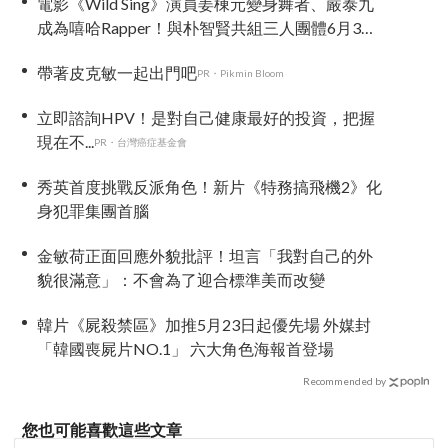
電影《Wild Sing》演員姜棟元變身舞者、嚴泰九
成為嘻哈Rapper！與朴智賢共組三人團體6月3日
上映
帶著皮克敏一起出門吧
PR・Pikmin Bloom
立即諮詢HPV！是對自己健康最好的投資，把握
現在不...
PR・台灣癌症基金會
秀英首度挑戰反派角色！新片《特務搞飛機2》化
身犯罪集團首腦
金敏荷正面回應外貌批評！坦言「我對自己的外
貌很滿意」：不會為了迎合標準美而改變
韓片《屍殺禁區》加推5月23日起優先場 外媒封
「韓國喪屍片NO.1」 六大角色海報首登場
Recommended by
您也可能喜歡這些文章