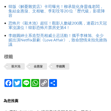
韓版《解憂雜貨店》卡司曝光！柳承龍化身靈魂老闆，
集結金惠奫、文相敏、李彩玟等20 位「歷代級」影星陣
容
恐怖片《殺木池》超狂！觀影人數破200萬，連霸21天冠
軍沒讓位！韓影恐怖片票房史第4！
李鐘圓紳士系造型亮相威士忌活動！攜手李棟旭、全少
妮出演Netflix新劇《Love Affair》，致命戀情未拍先掀熱
議
標籤
殺木池
金惠奫
李鐘圓
Facebook
Twitter
Line
WhatsApp
Copy
分
Link
享
為您推薦