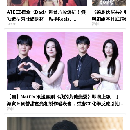
ATEEZ崔傘〈Bad〉舞台片段爆紅！無
《菜鳥伙房兵》收
袖造型秀壯碩身材 席捲Reels、
與劇組本月底飛泰
KPOP
韓劇
Shorts演算法
行，慶祝亮眼成績
【圖】Netflix 浪漫喜劇《我的荒糖戀愛》即將上線！丁
海寅＆賀營甜蜜亮相製作發表會，甜蜜CP化學反應引期
韓劇
待