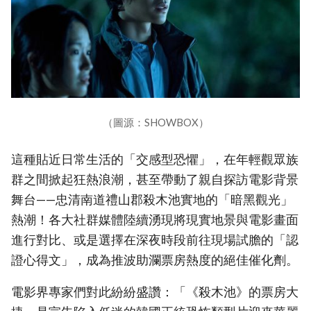
（圖源：SHOWBOX）
這種貼近日常生活的「交感型恐懼」，在年輕觀眾族
群之間掀起狂熱浪潮，甚至帶動了親自探訪電影背景
舞台——忠清南道禮山郡殺木池實地的「暗黑觀光」
熱潮！各大社群媒體陸續湧現將現實地景與電影畫面
進行對比、或是選擇在深夜時段前往現場試膽的「認
證心得文」，成為推波助瀾票房熱度的絕佳催化劑。
電影界專家們對此紛紛盛讚：「《殺木池》的票房大