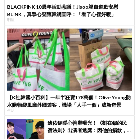
BLACKPINK 10週年活動惹議！Jisoo親自道歉安慰
BLINK，真摯心聲讓韓網直呼：「看了心裡好暖」
明星
【K社韓國小百科】一年半狂賣178萬個！Olive Young防
水購物袋風靡外國遊客，機場「人手一個」成新奇景
生活
邊佑錫暖心善舉曝光！《劉在錫的民
宿法則》出演者透露：因他的捐款，
兒童患者順利完成治療