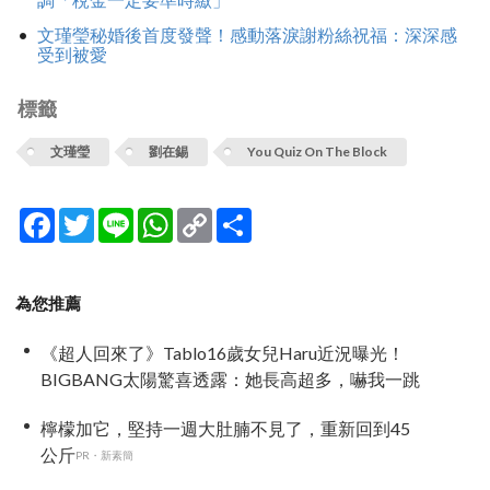
文瑾瑩秘婚後首度發聲！感動落淚謝粉絲祝福：深深感
受到被愛
標籤
文瑾瑩
劉在錫
You Quiz On The Block
Facebook
Twitter
Line
WhatsApp
Copy
分
Link
享
為您推薦
《超人回來了》Tablo16歲女兒Haru近況曝光！
BIGBANG太陽驚喜透露：她長高超多，嚇我一跳
檸檬加它，堅持一週大肚腩不見了，重新回到45
公斤
PR・新素簡