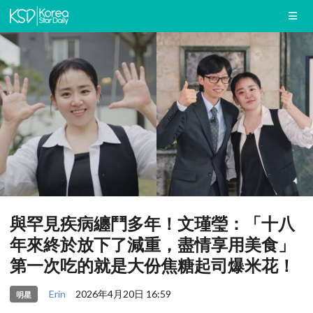
與罕見疾病纏鬥多年！文瑾瑩：「十八
年來終於放下了減重，盡情享用美食」
第一次吃的就是大份焦糖起司爆米花！
Erin
2026年4月20日 16:59
明星