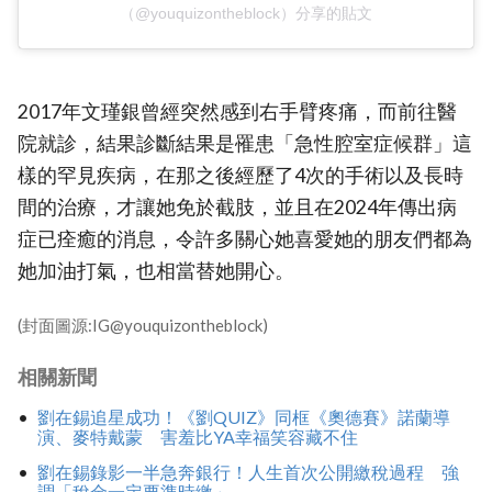
（@youquizontheblock）分享的貼文
2017年文瑾銀曾經突然感到右手臂疼痛，而前往醫
院就診，結果診斷結果是罹患「急性腔室症候群」這
樣的罕見疾病，在那之後經歷了4次的手術以及長時
間的治療，才讓她免於截肢，並且在2024年傳出病
症已痊癒的消息，令許多關心她喜愛她的朋友們都為
她加油打氣，也相當替她開心。
(封面圖源:IG@youquizontheblock)
相關新聞
劉在錫追星成功！《劉QUIZ》同框《奧德賽》諾蘭導
演、麥特戴蒙 害羞比YA幸福笑容藏不住
劉在錫錄影一半急奔銀行！人生首次公開繳稅過程 強
調「稅金一定要準時繳」