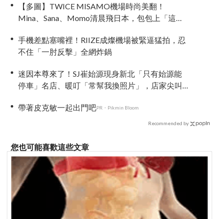
【多圖】TWICE MISAMO機場時尚美翻！
Mina、Sana、Momo清晨飛日本，包包上「這款
配件」成全場焦點
手機差點塞嘴裡！RIIZE成燦機場被緊逼猛拍，忍
不住「一肘反擊」全網炸鍋
迷因本尊來了！SJ崔始源現身新北「只有始源能
停車」名店、暖叮「常幫我換照片」，店家尖叫
合照網笑翻：這輩子不能脫粉了
帶著皮克敏一起出門吧
PR・Pikmin Bloom
Recommended by
您也可能喜歡這些文章