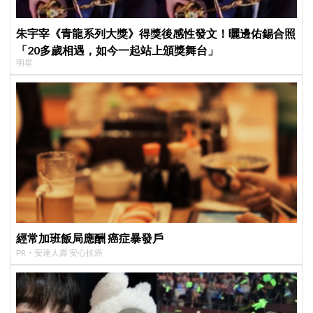
朱宇宰《青龍系列大獎》得獎後感性發文！曬邊佑錫合照
「20多歲相遇，如今一起站上頒獎舞台」
明星
經常加班飯局應酬 癌症暴發戶
PR・安達人壽 安心抗癌