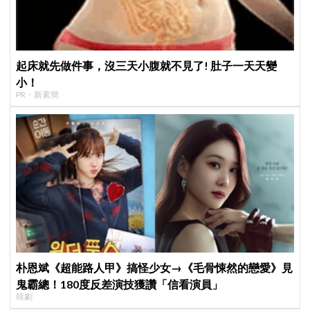
起床就先做件事，沒三天小腹就不見了! 肚子一天天變
小！
PR・新素簡
朴恩斌《超能路人甲》搞怪少女→《毛骨悚然的戀愛》見
鬼霸總！180度反差演技獲讚「信看演員」
韓劇