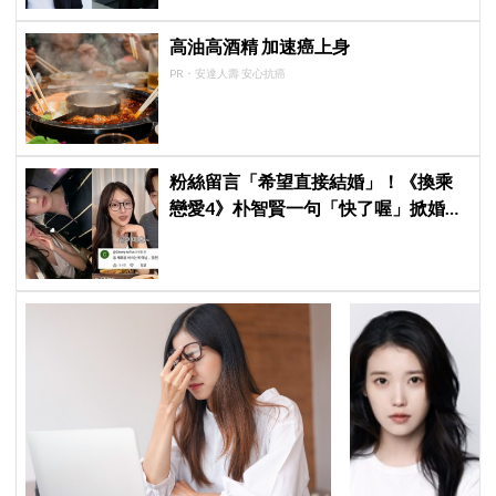
高油高酒精 加速癌上身
PR・安達人壽 安心抗癌
粉絲留言「希望直接結婚」！《換乘
戀愛4》朴智賢一句「快了喔」掀婚訊
猜測，鄭元奎反應成亮點