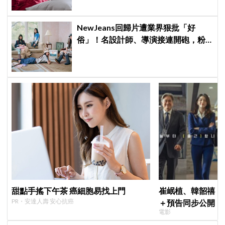
NewJeans回歸片遭業界狠批「好
俗」！名設計師、導演接連開砲，粉
絲力挺：我們要的就是這個味
甜點手搖下午茶 癌細胞易找上門
崔岷植、韓韶禧《
PR・安達人壽 安心抗癌
＋預告同步公開！
電影
美女CEO