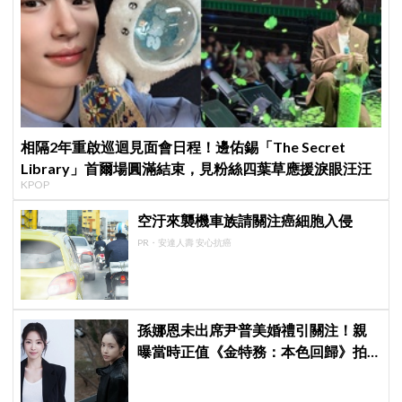
相隔2年重啟巡迴見面會日程！邊佑錫「The Secret
Library」首爾場圓滿結束，見粉絲四葉草應援淚眼汪汪
KPOP
空汙來襲機車族請關注癌細胞入侵
PR・安達人壽 安心抗癌
孫娜恩未出席尹普美婚禮引關注！親
曝當時正值《金特務：本色回歸》拍
攝尾聲，暖喊Apink情誼始終不變