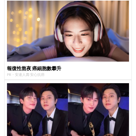
報復性熬夜 癌細胞數攀升
PR・安達人壽 安心抗癌