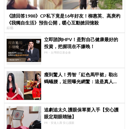
《請回答1988》CP私下竟是16年好友！柳惠英、高庚杓
《我獨自生活》預告公開，暖心互動掀回憶殺
綜藝
立即諮詢HPV！是對自己健康最好的
投資，把握現在不嫌晚！
PR・台灣癌症基金會
瘦到驚人！秀智「紅色馬甲裙」勒出
螞蟻腰，近照曝光網驚：這是真人
嗎？
追劇追太久 護眼保單要入手【安心護
眼定期眼睛險】
PR・安達人壽 安心護眼