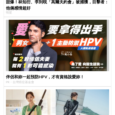
甜爆！林知衍、李到晛「高爾夫約會」被捕獲，目擊者：
他倆感情超好
明星
伴侶和妳一起預防HPV，才有資格說愛妳！
PR・台灣癌症基金會