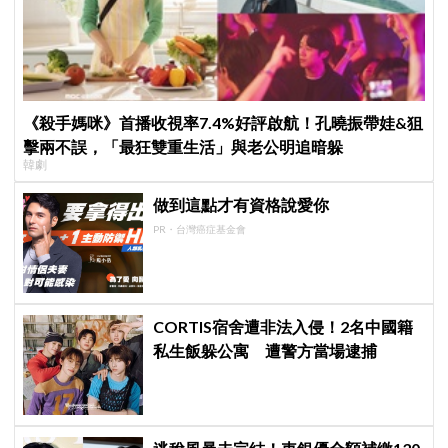
《殺手媽咪》首播收視率7.4%好評啟航！孔曉振帶娃&狙
擊兩不誤，「最狂雙重生活」與老公明追暗躲
韓劇
做到這點才有資格說愛你
PR・台灣癌症基金會
CORTIS宿舍遭非法入侵！2名中國籍
私生飯躲公寓 遭警方當場逮捕