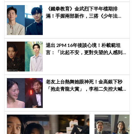
《鐵拳教育》金武烈下半年檔期排
滿！手握兩部新作，三搭《少年法
庭》黃金團隊
退出 2PM 16年後談心境！朴載範坦
言：「比起不安，更對失望的人感到
抱歉」韓網至今仍不解退團原因
老友上台熱舞她眼神死！金高銀下秒
「抱走青龍大賞」，李相二失控大喊
「呀！」真情流露網笑翻