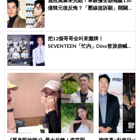
逃稅風暴未完結！車銀優全額補繳130
億韓元後反悔？「壓線提訴願」開闢
稅務第二戰場
把12個哥哥全叫來攤牌！
SEVENTEEN「忙內」Dino曾淚崩喊
退團，全靠這件事救回來
《單身即地獄3》最大反轉！李官熙、
柳海真×朴海日×