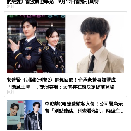
的戀愛》首波劇照曝光，9月12日首播引期待
韓劇
安普賢《財閥X刑警2》帥氣回歸！俞承豪驚喜加盟成
「隱藏王牌」，導演笑曝：太有存在感決定提前登場
韓劇
李浚赫X帳號遭駭客入侵！公司緊急示
警「別點連結、別查看私訊」粉絲注
意了