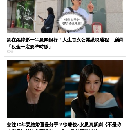
劉在錫錄影一半急奔銀行！人生首次公開繳稅過程 強調
「稅金一定要準時繳」
綜藝
交往10年要結婚還是分手？徐康俊×安恩真新劇《不是你