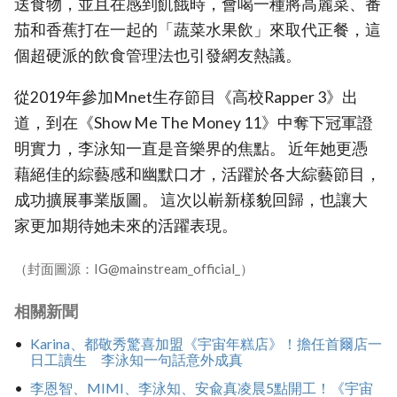
送食物，並且在感到飢餓時，會喝一種將高麗菜、番
茄和香蕉打在一起的「蔬菜水果飲」來取代正餐，這
個超硬派的飲食管理法也引發網友熱議。
從2019年參加Mnet生存節目《高校Rapper 3》出
道，到在《Show Me The Money 11》中奪下冠軍證
明實力，李泳知一直是音樂界的焦點。 近年她更憑
藉絕佳的綜藝感和幽默口才，活躍於各大綜藝節目，
成功擴展事業版圖。 這次以嶄新樣貌回歸，也讓大
家更加期待她未來的活躍表現。
（封面圖源：IG@mainstream_official_）
相關新聞
Karina、都敬秀驚喜加盟《宇宙年糕店》！擔任首爾店一
日工讀生 李泳知一句話意外成真
李恩智、MIMI、李泳知、安兪真凌晨5點開工！《宇宙