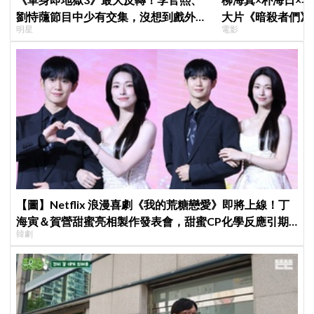
劉恃蘟節目中少有交集，沒想到戲外低
大片《暗殺者們》
明星
電影
調交往成真，甜蜜約會照曝光
1974韓第一夫人
【圖】Netflix 浪漫喜劇《我的荒糖戀愛》即將上線！丁
海寅＆賀營甜蜜亮相製作發表會，甜蜜CP化學反應引期
韓劇
待