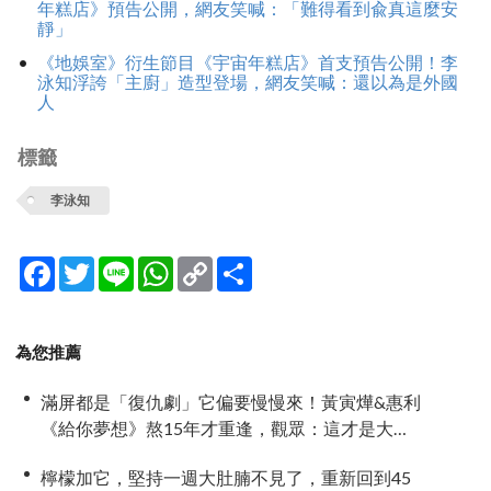
年糕店》預告公開，網友笑喊：「難得看到兪真這麼安
靜」
《地娛室》衍生節目《宇宙年糕店》首支預告公開！李
泳知浮誇「主廚」造型登場，網友笑喊：還以為是外國
人
標籤
李泳知
Facebook
Twitter
Line
WhatsApp
Copy
分
Link
享
為您推薦
滿屏都是「復仇劇」它偏要慢慢來！黃寅燁&惠利
《給你夢想》熬15年才重逢，觀眾：這才是大人
的戀愛
檸檬加它，堅持一週大肚腩不見了，重新回到45