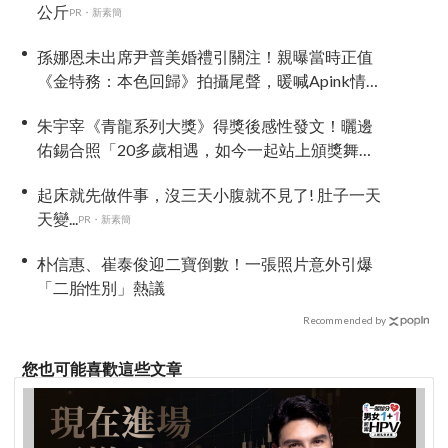
公斤
PR・新素簡
孫娜恩未出席尹普美婚禮引關注！親曝當時正值
《金特務：本色回歸》拍攝尾聲，暖喊Apink情誼
始終不變
朱宇宰《青龍系列大獎》得獎後感性發文！曬邊
佑錫合照「20多歲相遇，如今一起站上頒獎舞
台」
起床就先做件事，沒三天小腹就不見了! 肚子一天
天變...
PR・新素簡
朴信惠、崔泰俊迎二寶倒數！一張照片意外引爆
「二胎性別」熱議
Recommended by
您也可能喜歡這些文章