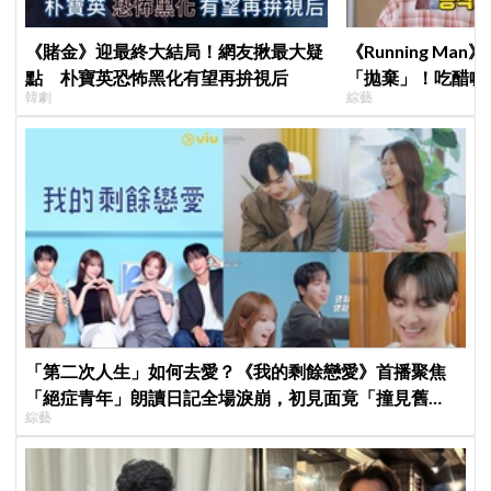
《賭金》迎最終大結局！網友揪最大疑
《Running M
點 朴寶英恐怖黑化有望再拚視后
「拋棄」！吃醋喊
韓劇
綜藝
跑
「第二次人生」如何去愛？《我的剩餘戀愛》首播聚焦
「絕症青年」朗讀日記全場淚崩，初見面竟「撞見舊
綜藝
識」！