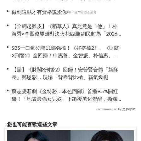
勿越牆》
做到這點才有資格說愛你
PR・台灣癌症基金會
【全網起雞皮】《稻草人》真兇竟是「他」！朴
海秀×李熙俊雙雄對決火花四濺 網民封為「2026
劇王」
SBS一口氣公開11部強檔！《好搭檔2》、《財閥
X刑警2》全回歸！申惠善、金智媛、朴信惠、金
南佶、李帝勳...陣容太狂了
【圖】《財閥X刑警2》回歸！安普賢合體「新隊
長」鄭恩彩 ，現場「背靠背比槍」霸氣爆棚
蘇志燮新劇《金特務：本色回歸》首播9.5%開紅
盤！「地表最強女兒奴」下跪後黑化覺醒，撕爛
襯衫驚見「傳奇特務」名品肉體
Recommended by
您也可能喜歡這些文章