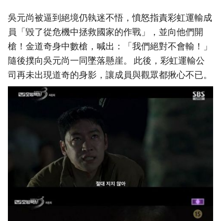
吳元尚被逼到絕境仍執迷不悟，憤怒指責彩虹運輸成
員「毀了從危機中拯救國家的作戰」，並向他們開
槍！金道奇身中數槍，喊出：「我們絕對不會輸！」
隨後撲向吳元尚一同墜落懸崖。 此後，彩虹運輸公
司再未出現道奇的身影，讓成員與觀眾都揪心不已。