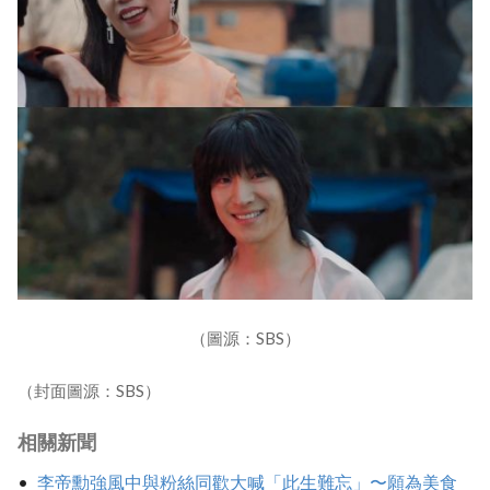
（圖源：SBS）
（封面圖源：SBS）
相關新聞
李帝勳強風中與粉絲同歡大喊「此生難忘」〜願為美食