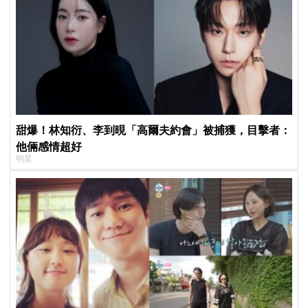
甜爆！林知衍、李到晛「高爾夫約會」被捕獲，目擊者：
他倆感情超好
明星