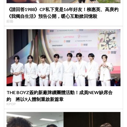
《請回答1988》CP私下竟是16年好友！柳惠英、高庚杓
《我獨自生活》預告公開，暖心互動掀回憶殺
綜藝
THE BOYZ簽約新廠牌續團體活動！成員NEW缺席合
約 將以9人體制重啟新篇章
KPOP