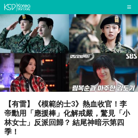
【有雷】《模範的士3》熱血收官！李
帝勳用「應援棒」化解戒嚴，驚見「小
林女士」反派回歸？ 結尾神暗示第四
季！