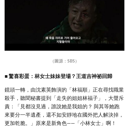
（圖源：SBS）
■ 驚喜彩蛋：林女士妹妹登場？王道吉神祕回歸
鏡頭一轉，由沈素英飾演的「林福順」正在尋找職業
殺手，聽聞秘書提到「走失的姐姐林福子」，大聲斥
責：「見都沒見過，誰說她是我姐的？ 與其等她跑
來要分一半遺產，還不如安靜地在國外把人解決掉，
更加乾脆。」原來是新角色——「小林女士」啊！