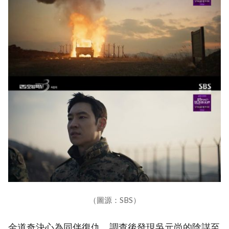
（圖源：SBS）
金道奇決心為同伴復仇，調查後發現吳元尚的陰謀至