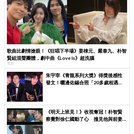
歌曲比劇情搶眼！《狂唱下半場》姜棟元、嚴泰九、朴智
賢組混聲團體，劇中曲《Love Is》超洗腦
電影
朱宇宰《青龍系列大獎》得獎後感性
發文！曬邊佑錫合照「20多歲相遇，
如今一起站上頒獎舞台」
《明天上班見！》收視奪冠！朴智賢
察覺對徐仁國動了心 撞見他與前妻
同框心好慌