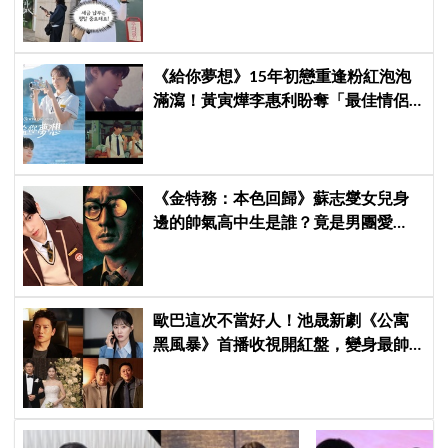
時繳」
《給你夢想》15年初戀重逢粉紅泡泡
滿瀉！黃寅燁李惠利盼奪「最佳情侶
獎」 壁咚畫面極撩人
《金特務：本色回歸》蘇志燮女兒身
邊的帥氣高中生是誰？竟是男團愛
豆，首次挑戰演戲便留下深刻印象
歐巴這次不當好人！池晟新劇《公寓
黑風暴》首播收視開紅盤，變身最帥
討債總裁、豪砸700萬娶「假新娘」當
眾激吻！