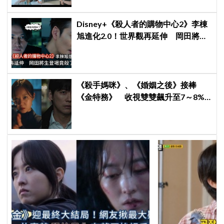
Disney+《殺人者的購物中心2》李棟
旭進化2.0！世界觀再延伸 岡田將生
登場竟殺了「他」
《殺手媽咪》、《婚姻之後》接棒
《金特務》 收視雙雙飆升至7～8%
創新高！