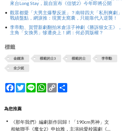
來台Long Stay，親自宣布《信號2》今年即將公開
觀眾都愛「大男主爆擊反派」？南韓四大「私刑爽劇」
戰績盤點，網淚推：現實太窩囊，只能靠代入逆襲！
李帝勳、賀營新劇翻拍米倉涼子神劇《勝訴狠女王》，
主角「女換男」慘遭炎上！網：何必買版權？
標籤
金鍾洙
模範的士3
模範的士
李帝勳
全少妮
Facebook
Twitter
Line
WhatsApp
Copy
分
Link
享
為您推薦
《那年我們》編劇新作回歸！「190cm男神」文
相敏聯手《魔女2》申始雅，主演純愛校園劇《請