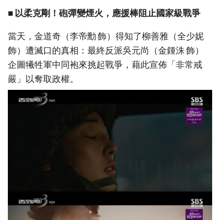
■ 以柔克剛！砲彈變煙火，應援棒阻止國家級戰爭
當天，金道奇（李帝勳 飾）得知了柳善雅（全少妮
飾）遭滅口的真相：最終反派吳元尚（金鍾洙 飾）
企圖犧牲軍中同袍來挑起戰爭，藉此宣佈「非常戒
嚴」以奪取政權。