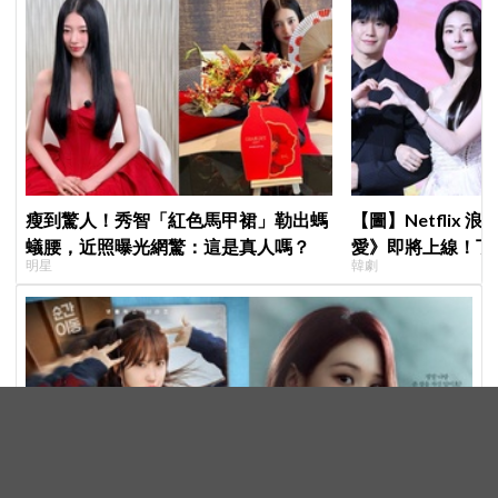
瘦到驚人！秀智「紅色馬甲裙」勒出螞
【圖】Netflix
蟻腰，近照曝光網驚：這是真人嗎？
愛》即將上線！丁
明星
韓劇
製作發表會，甜蜜