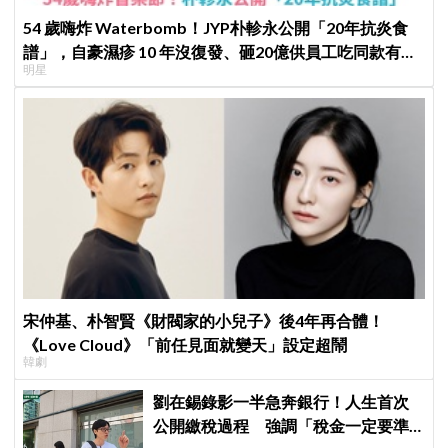
54 歲嗨炸 Waterbomb！JYP朴軫永公開「20年抗炎食
譜」，自豪濕疹 10 年沒復發、砸20億供員工吃同款有機
明星
餐
宋仲基、朴智賢《財閥家的小兒子》後4年再合體！
《Love Cloud》「前任見面就變天」設定超鬧
韓劇
劉在錫錄影一半急奔銀行！人生首次
公開繳稅過程 強調「稅金一定要準