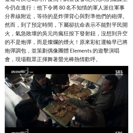
今仍在進行：他下令將 80 名不知情的軍人派往軍事
分界線附近，等待的是炸彈背心與對準他們的砲彈。
然而，到了預定時間，下屬卻抗命表示不能對平民開
火，氣急敗壞的吳元尚瘋狂按下發射鈕，沒想到升空
的不是炮彈，而是燦爛的煙火！原來彩虹運輸早已將
炮彈調包，並策劃偶像團體 Elements 的遊擊演唱
會，現場觀眾正揮舞著螢光棒熱情歡呼。