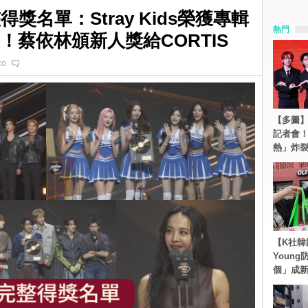
得獎名單：Stray Kids榮獲專輯
熱門
家！蔡依林頒新人獎給CORTIS
co
【多圖】S
記者會
熱」炸
【K社韓
Youn
個」成