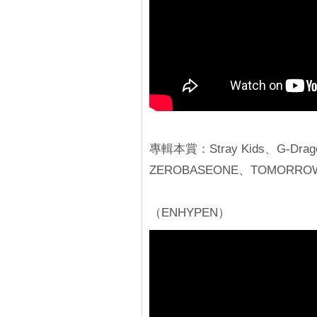
專輯本賞：Stray Kids、G-Dra
ZEROBASEONE、TOMORROW
（ENHYPEN）