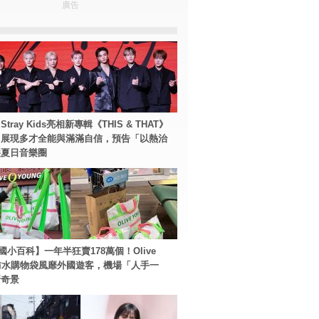
廣告
tray Kids亮相新專輯《THIS & THAT》
！展現多才全能與滿滿自信，預告「以熱治
裂夏日音樂圈
國小百科】一年半狂賣178萬個！Olive
g防水購物袋風靡外國遊客，機場「人手一
新奇景