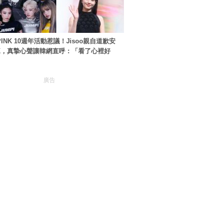
PINK 10週年活動惹議！Jisoo親自道歉安
NK，真摯心聲讓韓網直呼：「看了心裡好
廣告