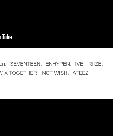
gon、SEVENTEEN、ENHYPEN、IVE、RIIZE、
 X TOGETHER、NCT WISH、ATEEZ