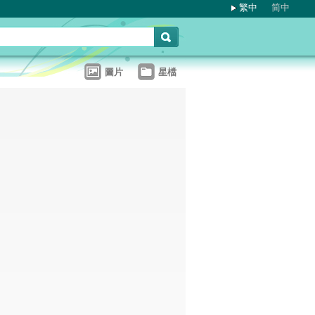
繁中
简中
圖片
星檔