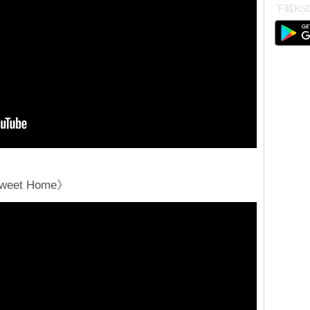
下載KSD
eet Home》