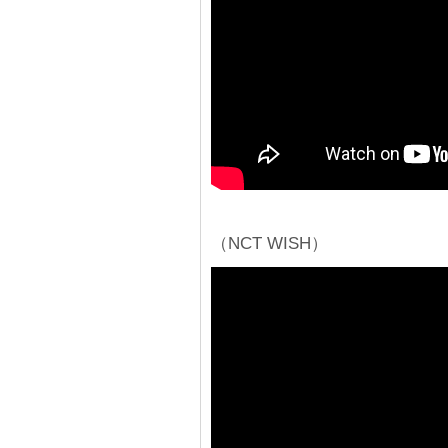
（NCT WISH）