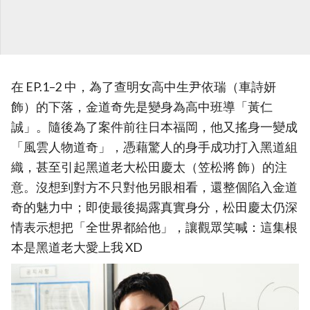
在 EP.1–2 中，為了查明女高中生尹依瑞（車詩妍
飾）的下落，金道奇先是變身為高中班導「黃仁
誠」。隨後為了案件前往日本福岡，他又搖身一變成
「風雲人物道奇」，憑藉驚人的身手成功打入黑道組
織，甚至引起黑道老大松田慶太（笠松將 飾）的注
意。沒想到對方不只對他另眼相看，還整個陷入金道
奇的魅力中；即使最後揭露真實身分，松田慶太仍深
情表示想把「全世界都給他」，讓觀眾笑喊：這集根
本是黑道老大愛上我 XD