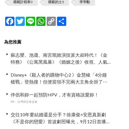
模範計程車3
模範的士3
李帝勳
Facebook
Twitter
Line
WhatsApp
Copy
分
Link
享
為您推薦
蘇志燮、池晟、南宮珉掀演技派大叔時代！《金
特務》《公寓黑風暴》《婚姻之後》收視、人氣
雙爆發
Disney+《殺人者的購物中心2 》金慧峻「4分鐘
槍戰」登熱搜！但便當領不完兩大主角全掛了⋯
伴侶和妳一起預防HPV，才有資格說愛妳！
PR・台灣癌症基金會
交往10年要結婚還是分手？徐康俊×安恩真新劇
《不是你的戀愛》首波劇照曝光，9月12日首播引
期待