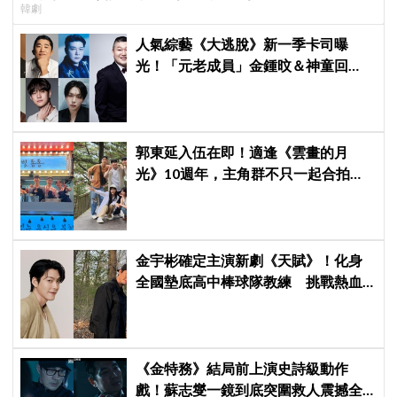
韓劇
人氣綜藝《大逃脫》新一季卡司曝
光！「元老成員」金鍾旼＆神童回
歸，SEVENTEEN 勝寛驚喜加盟，姜
鎬童缺席成最大焦點
郭東延入伍在即！適逢《雲畫的月
光》10週年，主角群不只一起合拍畫
報，還錄製特別節目
金宇彬確定主演新劇《天賦》！化身
全國墊底高中棒球隊教練 挑戰熱血
成長劇
《金特務》結局前上演史詩級動作
戲！蘇志燮一鏡到底突圍救人震撼全