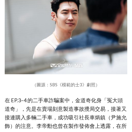
（圖源：SBS《模範的士3》劇照）
在 EP.3–4 的二手車詐騙案中，金道奇化身「冤大頭
道奇」，先是在賣場刻意製造事故攪局交易，接著又
接連購入多輛二手車，成功吸引社長車炳鎮（尹施允
飾）的注意。李帝勳也曾在製作發佈會上透露，在所