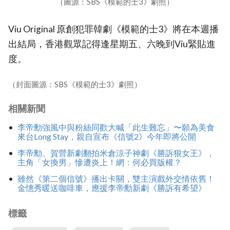
（圖源：SBS《模範的士3》劇照）
Viu Original 原創犯罪韓劇《模範的士3》將在本週播
出結局，香港觀眾記得逢星期五、六晚到Viu緊貼進
度。
（封面圖源：SBS《模範的士3》劇照）
相關新聞
李帝勳強風中與粉絲同歡大喊「此生難忘」〜願為美食
來台Long Stay，親自宣布《信號2》今年即將公開
李帝勳、賀營新劇翻拍米倉涼子神劇《勝訴狠女王》，
主角「女換男」慘遭炎上！網：何必買版權？
雖然《第二個信號》播出卡關，雙主演戲外交情依舊！
金憓秀暖送咖啡車，應援李帝勳新劇《勝訴有希望》
標籤