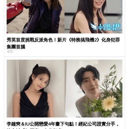
秀英首度挑戰反派角色！新片《特務搞飛機2》化身犯罪
集團首腦
電影
李鐘奭＆IU公開戀愛4年畫下句點！經紀公司證實分手，