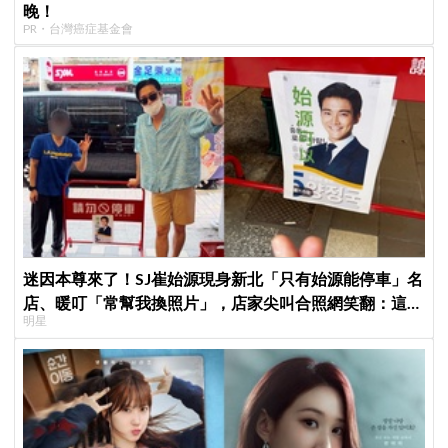
晚！
PR・台灣癌症基金會
迷因本尊來了！SJ崔始源現身新北「只有始源能停車」名
店、暖叮「常幫我換照片」，店家尖叫合照網笑翻：這輩
明星
子不能脫粉了