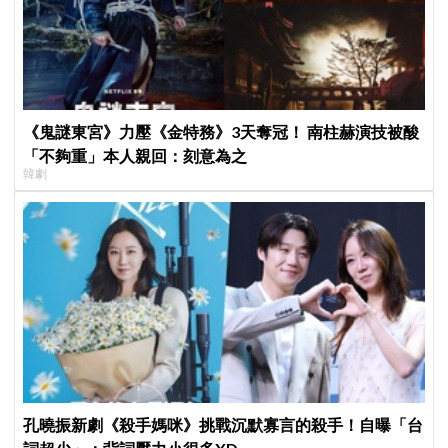
《鬼謎東宮》力壓《金特務》3天奪冠！ 南柱赫演技被酸
「不夠重」本人親回：刻意為之
韓劇
孔曉振新劇《殺手媽咪》挑戰沉默寡言的殺手！自曝「台