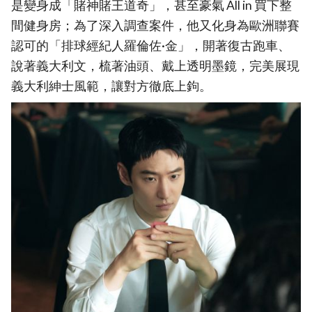
是變身成「賭神賭王道奇」，甚至豪氣 All in 買下整
間健身房；為了深入調查案件，他又化身為歐洲聯賽
認可的「排球經紀人羅倫佐·金」，開著復古跑車、
說著義大利文，梳著油頭、戴上透明墨鏡，完美展現
義大利紳士風範，讓對方徹底上鉤。