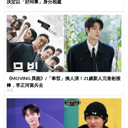
決定以「好同事」身分相處
明星
《MOVING 異能》/「奉皙」換人演！21歲新人元奎彬接
棒，李正河當兵去
明星