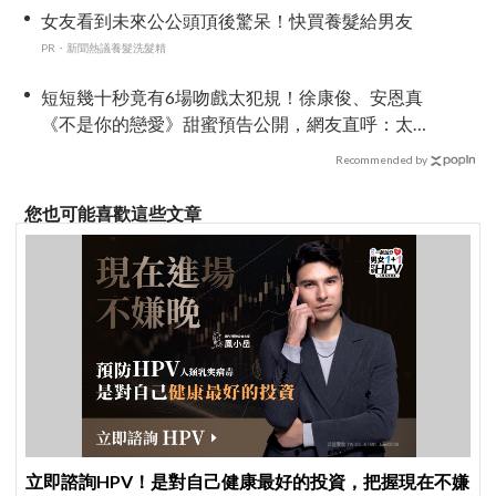
女友看到未來公公頭頂後驚呆！快買養髮給男友
PR・新聞熱議養髮洗髮精
短短幾十秒竟有6場吻戲太犯規！徐康俊、安恩真
《不是你的戀愛》甜蜜預告公開，網友直呼：太
期待了！
Recommended by
您也可能喜歡這些文章
立即諮詢HPV！是對自己健康最好的投資，把握現在不嫌