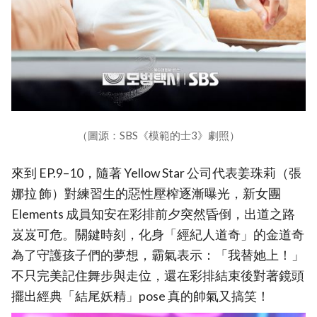
（圖源：SBS《模範的士3》劇照）
來到 EP.9–10，隨著 Yellow Star 公司代表姜珠莉（張
娜拉 飾）對練習生的惡性壓榨逐漸曝光，新女團
Elements 成員知安在彩排前夕突然昏倒，出道之路
岌岌可危。關鍵時刻，化身「經紀人道奇」的金道奇
為了守護孩子們的夢想，霸氣表示：「我替她上！」
不只完美記住舞步與走位，還在彩排結束後對著鏡頭
擺出經典「結尾妖精」pose 真的帥氣又搞笑！