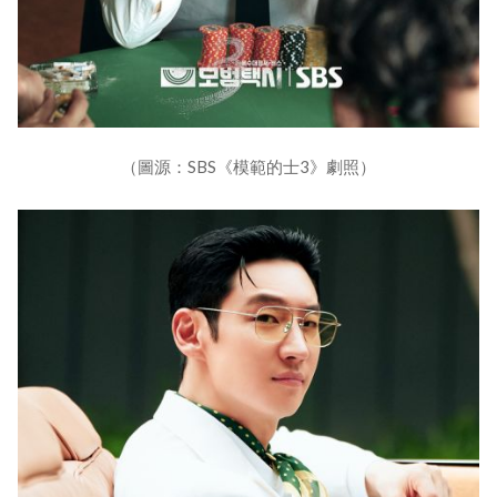
（圖源：SBS《模範的士3》劇照）