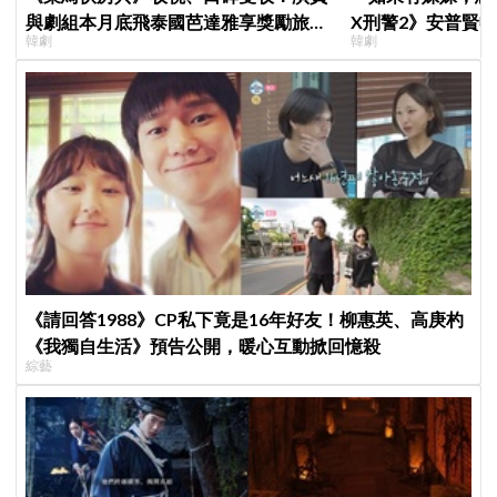
與劇組本月底飛泰國芭達雅享獎勵旅
X刑警2》安普賢
韓劇
韓劇
行，慶祝亮眼成績
哥哥們都認證的好
《請回答1988》CP私下竟是16年好友！柳惠英、高庚杓
《我獨自生活》預告公開，暖心互動掀回憶殺
綜藝