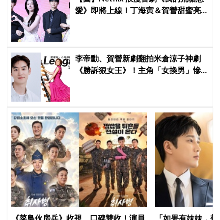
愛》即將上線！丁海寅＆賀營甜蜜亮
相製作發表會，甜蜜CP化學反應引期
待
李帝勳、賀營新劇翻拍米倉涼子神劇
《勝訴狠女王》！主角「女換男」慘
遭韓網炎上：何必買版權？
《菜鳥伙房兵》收視、口碑雙收！演員
「如果有妹妹，想