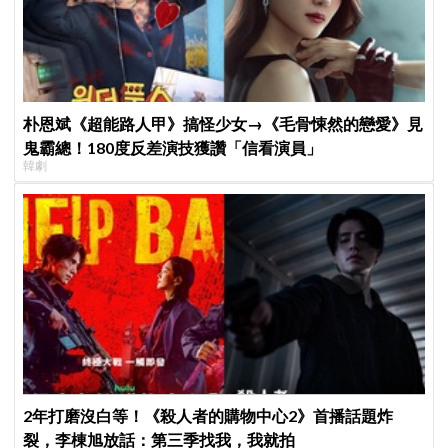
朴恩斌《超能路人甲》搞怪少女→《毛骨悚然的戀愛》見
鬼霸總！180度反差演技獲讚「信看演員」
韓劇
2年打磨沒白等！《殺人者的購物中心2》首播話題炸
裂，李棟旭放話：第三季找我，我就拍