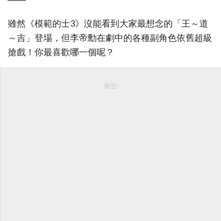
雖然《模範的士3》沒能看到大家最想念的「王～道
～吉」登場，但李帝勳在劇中的各種副角色依舊超級
搶戲！你最喜歡哪一個呢？
廣告