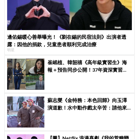
邊佑錫暖心善舉曝光！《劉在錫的民宿法則》出演者透
露：因他的捐款，兒童患者順利完成治療
明星
崔岷植、韓韶禧《高年級實習生》海
報＋預告同步公開！37年資深實習生
遇上美女CEO
蘇志燮《金特務：本色回歸》向玉澤
演道歉！水中動作戲太辛苦：請他來
演了太辛苦的客串
【圖】Netflix 浪漫喜劇《我的荒糖戀