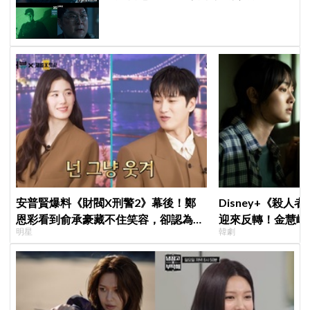
場
安普賢爆料《財閥X刑警2》幕後！鄭
Disney+《殺人
恩彩看到俞承豪藏不住笑容，卻認為安
迎來反轉！金慧峻
明星
韓劇
普賢只是「搞笑男」
「叔叔李棟旭」般