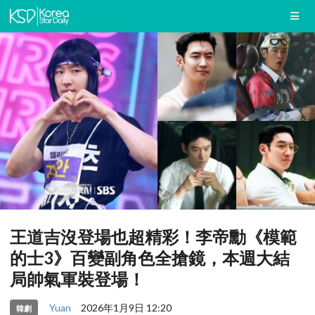
王道吉沒登場也超精彩！李帝勳《模範
的士3》百變副角色全搶鏡，本週大結
局帥氣軍裝登場！
Yuan
2026年1月9日 12:20
韓劇