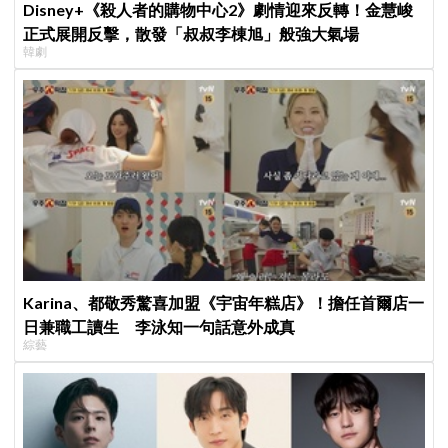
Disney+《殺人者的購物中心2》劇情迎來反轉！金慧峻
正式展開反擊，散發「叔叔李棟旭」般強大氣場
韓劇
Karina、都敬秀驚喜加盟《宇宙年糕店》！擔任首爾店一
日兼職工讀生 李泳知一句話意外成真
綜藝