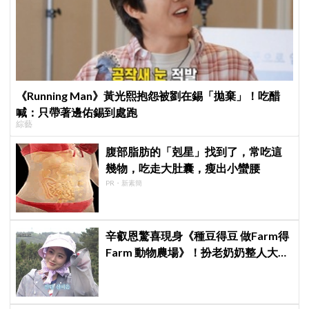
《Running Man》黃光熙抱怨被劉在錫「拋棄」！吃醋
喊：只帶著邊佑錫到處跑
綜藝
腹部脂肪的「剋星」找到了，常吃這
幾物，吃走大肚囊，瘦出小蠻腰
PR・新素簡
辛叡恩驚喜現身《種豆得豆 做Farm得
Farm 動物農場》！扮老奶奶整人大成
功 都敬秀、李光洙當場笑翻