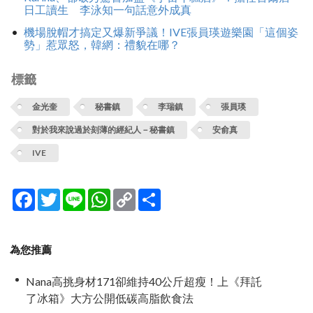
日工讀生 李泳知一句話意外成真
機場脫帽才搞定又爆新爭議！IVE張員瑛遊樂園「這個姿
勢」惹眾怒，韓網：禮貌在哪？
標籤
金光奎
秘書鎮
李瑞鎮
張員瑛
對於我來說過於刻薄的經紀人－秘書鎮
安俞真
IVE
Facebook
Twitter
Line
WhatsApp
Copy
分
Link
享
為您推薦
Nana高挑身材171卻維持40公斤超瘦！上《拜託
了冰箱》大方公開低碳高脂飲食法