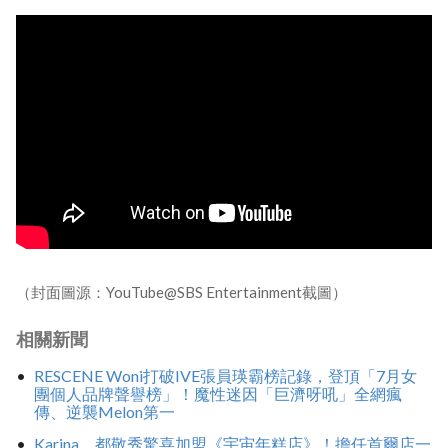
（封面圖源：YouTube@SBS Entertainment截圖）
相關新聞
RESCENE Woni打破IVE張員瑛霸榜記錄，登頂「7月女
團個人品牌聲譽榜」！魔性迷因「巨濟呀吼」全網瘋
傳、逆襲Melon第一
Karina、都敬秀驚喜加盟《宇宙年糕店》！擔任首爾店一