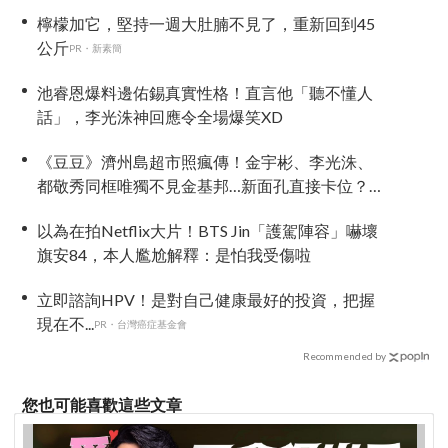
檸檬加它，堅持一週大肚腩不見了，重新回到45
公斤
PR・新素簡
池睿恩爆料邊佑錫真實性格！直言他「聽不懂人
話」，李光洙神回應令全場爆笑XD
《豆豆》濟州島超市照瘋傳！金宇彬、李光洙、
都敬秀同框唯獨不見金基邦…新面孔直接卡位？不
和傳聞流出...
以為在拍Netflix大片！BTS Jin「護駕陣容」嚇壞
旗安84，本人尷尬解釋：是怕我受傷啦
立即諮詢HPV！是對自己健康最好的投資，把握
現在不...
PR・台灣癌症基金會
Recommended by
您也可能喜歡這些文章