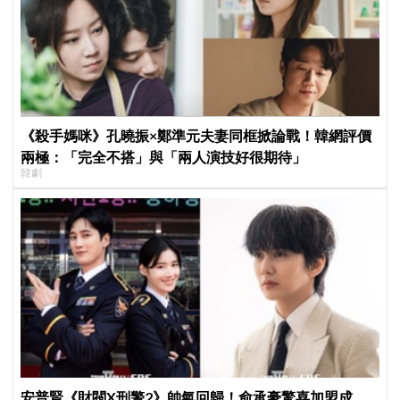
《殺手媽咪》孔曉振×鄭準元夫妻同框掀論戰！韓網評價
兩極：「完全不搭」與「兩人演技好很期待」
韓劇
安普賢《財閥X刑警2》帥氣回歸！俞承豪驚喜加盟成