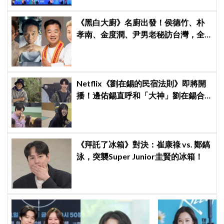
《黑白大廚》名廚出發！侯德竹、朴
孝南、金度潤、尹男老秘訪台灣，全
新網綜《做料理的爺爺們》4 月首播
Netflix《劉在錫的民宿法則》即將開
播！邊佑錫直呼和「大神」劉在錫合
作不真實，李光洙×池睿恩曝拍攝氛圍
超有趣
《拜託了冰箱》對決：崔康祿 vs. 鄭鎬
泳，突襲Super Junior圭賢的冰箱！