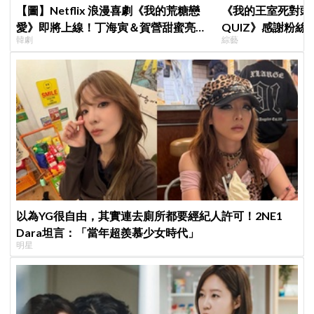
【圖】Netflix 浪漫喜劇《我的荒糖戀
《我的王室死對頭
愛》即將上線！丁海寅＆賀營甜蜜亮相
QUIZ》感謝粉
韓劇
綜藝
製作發表會，甜蜜CP化學反應引期待
在錫前輩，我真的
以為YG很自由，其實連去廁所都要經紀人許可！2NE1
Dara坦言：「當年超羨慕少女時代」
明星