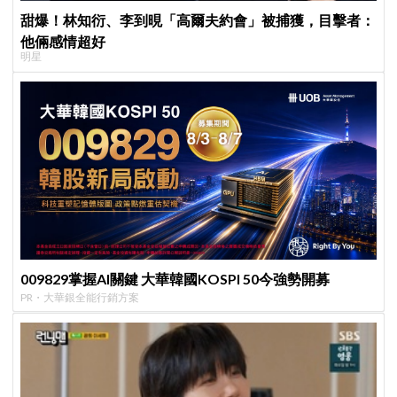
甜爆！林知衍、李到晛「高爾夫約會」被捕獲，目擊者：
他倆感情超好
明星
009829掌握AI關鍵 大華韓國KOSPI 50今強勢開募
PR・大華銀全能行銷方案