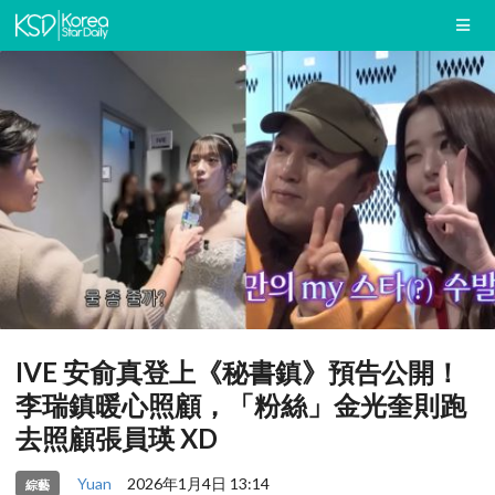
IVE 安俞真登上《秘書鎮》預告公開！
李瑞鎮暖心照顧，「粉絲」金光奎則跑
去照顧張員瑛 XD
Yuan
2026年1月4日 13:14
綜藝