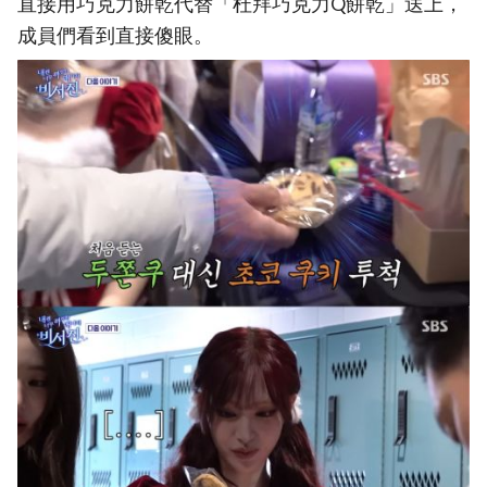
直接用巧克力餅乾代替「杜拜巧克力Q餅乾」送上，
成員們看到直接傻眼。