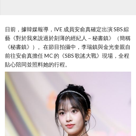
日前，據韓媒報導，IVE 成員安俞真確定出演 SBS 綜
藝《對於我來說過於刻薄的經紀人－秘書鎮》（簡稱
《秘書鎮》）。在節目拍攝中，李瑞鎮與金光奎親自
前往安俞真擔任 MC 的《SBS 歌謠大戰》現場，全程
貼心陪同並照料她的行程。