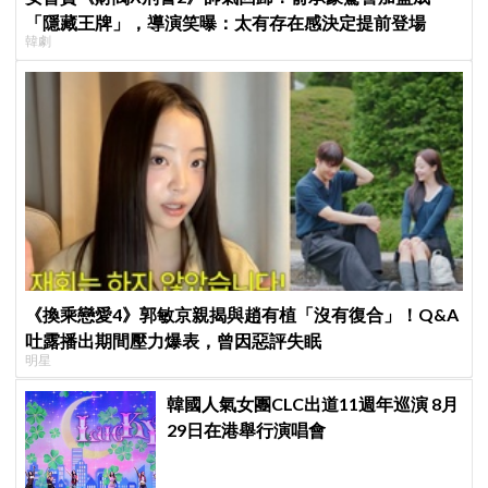
「隱藏王牌」，導演笑曝：太有存在感決定提前登場
韓劇
《換乘戀愛4》郭敏京親揭與趙有植「沒有復合」！Q&A
吐露播出期間壓力爆表，曾因惡評失眠
明星
韓國人氣女團CLC出道11週年巡演 8月
29日在港舉行演唱會