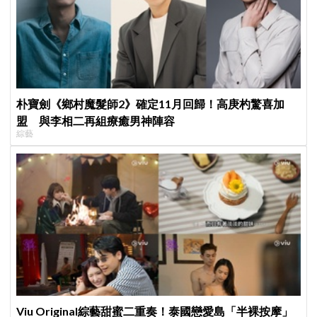
朴寶劍《鄉村魔髮師2》確定11月回歸！高庚杓驚喜加
盟 與李相二再組療癒男神陣容
綜藝
Viu Original綜藝甜蜜二重奏！泰國戀愛島「半裸按摩」