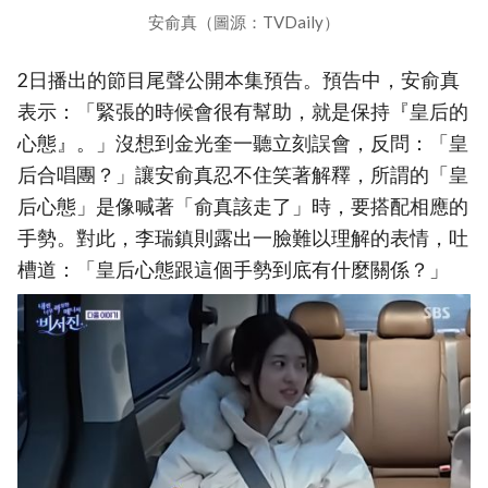
安俞真（圖源：TVDaily）
2日播出的節目尾聲公開本集預告。預告中，安俞真
表示：「緊張的時候會很有幫助，就是保持『皇后的
心態』。」沒想到金光奎一聽立刻誤會，反問：「皇
后合唱團？」讓安俞真忍不住笑著解釋，所謂的「皇
后心態」是像喊著「俞真該走了」時，要搭配相應的
手勢。對此，李瑞鎮則露出一臉難以理解的表情，吐
槽道：「皇后心態跟這個手勢到底有什麼關係？」