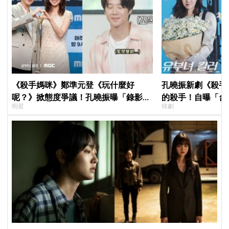
《殺手媽咪》鄭準元登《玩什麼好
孔曉振新劇《殺手
呢？》掀態度爭議！孔曉振曝「錄影後
的殺手！自曝「台
明星
韓劇
真的吐了」心疼喊：沒能救你
小很多XD