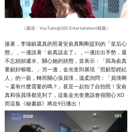
（圖源：YouTube@SBS Entertainment截圖）
接著，李瑞鎮還真的照著安俞真剛剛提到的「皇后心
態」，一邊說著「俞真該走了」，一邊比出手勢，還
不忘頻頻遞水、關心她的狀態，並表示：「因為俞真
要顧好喉嚨。」另一邊，金光奎則展現「照顧型經紀
人」的一面，轉而關心張員瑛，溫柔詢問：「員瑛啊
～還有什麼需要的嗎？」甚至一起拍了自拍照！安俞
真和張員瑛都見到了，這集金光奎應該會很開心 XD
而這集《秘書鎮》將在9日播出！