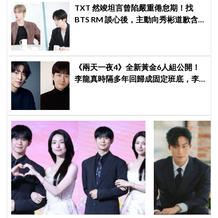
TXT 然竣坦言曾陷嚴重倦怠期！找
BTS RM 談心後，主動向秀彬道歉含
淚和解
《兩天一夜4》全新黃金6人組公開！
李龍真時隔多年回歸成固定班底，李
基澤也確定加入，新組合化學反應引
期待