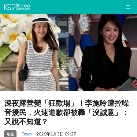
深夜露營變「狂歡場」！李施昤遭控噪
音擾民，火速道歉卻被轟「沒誠意」：
又說不知道？
Tracy
2026年1月3日 09:27
明星