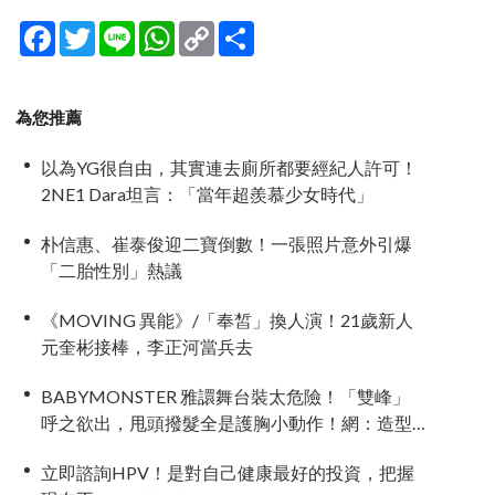
Facebook
Twitter
Line
WhatsApp
Copy
分
Link
享
為您推薦
以為YG很自由，其實連去廁所都要經紀人許可！
2NE1 Dara坦言：「當年超羨慕少女時代」
朴信惠、崔泰俊迎二寶倒數！一張照片意外引爆
「二胎性別」熱議
《MOVING 異能》/「奉皙」換人演！21歲新人
元奎彬接棒，李正河當兵去
BABYMONSTER 雅譞舞台裝太危險！「雙峰」
呼之欲出，甩頭撥髮全是護胸小動作！網：造型
師出來謝罪
立即諮詢HPV！是對自己健康最好的投資，把握