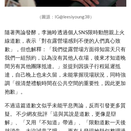
（圖源：IG@leesiyoung38）
隨著輿論發酵，李施昤透過個人SNS限時動態親上火
線道歉，表示「對在露營場感到不便的人們真心致
歉」，但也解釋：「我們從露營場方面得知當天只有
我們一組預約，以為沒有其他人在場，後來才知道晚
間另有其他團隊抵達。」並提到因孩子行程延遲抵
達，自己晚上也未久留，未能掌握現場狀況，同時強
調「很清楚禮貌時間在公共空間的重要性，因此更加
抱歉」。
不過這篇道歉文似乎未能平息輿論，反而引發更多質
疑。 不少網友批評「這與其說是道歉，更像是辯
解」、「又用『不知道』帶過」、「限動道歉一天後
就消失，太沒誠意了吧」，更有人發現她疑似整理過