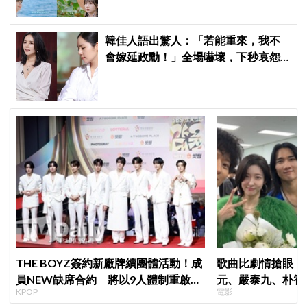
韓佳人語出驚人：「若能重來，我不
會嫁延政勳！」全場嚇壞，下秒哀怨
曝真實原因笑翻
THE BOYZ簽約新廠牌續團體活動！成
歌曲比劇情搶眼！
員NEW缺席合約 將以9人體制重啟新
元、嚴泰九、朴智
KPOP
電影
篇章
曲《Love Is》超