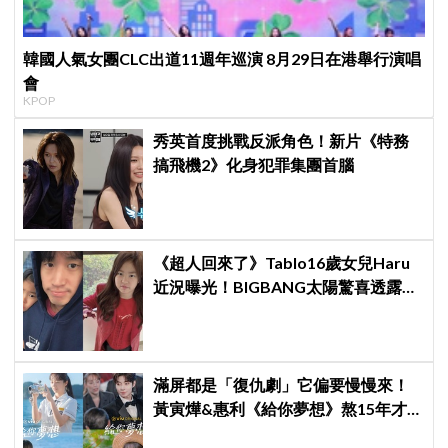
韓國人氣女團CLC出道11週年巡演 8月29日在港舉行演唱
會
KPOP
秀英首度挑戰反派角色！新片《特務
搞飛機2》化身犯罪集團首腦
《超人回來了》Tablo16歲女兒Haru
近況曝光！BIGBANG太陽驚喜透露：
她長高超多，嚇我一跳
滿屏都是「復仇劇」它偏要慢慢來！
黃寅燁&惠利《給你夢想》熬15年才
重逢，觀眾：這才是大人的戀愛