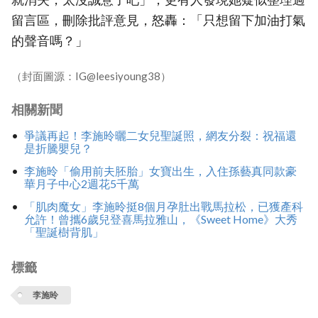
留言區，刪除批評意見，怒轟：「只想留下加油打氣
的聲音嗎？」
（封面圖源：IG@leesiyoung38）
相關新聞
爭議再起！李施昤曬二女兒聖誕照，網友分裂：祝福還
是折騰嬰兒？
李施昤「偷用前夫胚胎」女寶出生，入住孫藝真同款豪
華月子中心2週花5千萬
「肌肉魔女」李施昤挺8個月孕肚出戰馬拉松，已獲產科
允許！曾攜6歲兒登喜馬拉雅山，《Sweet Home》大秀
「聖誕樹背肌」
標籤
李施昤