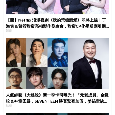
【圖】Netflix 浪漫喜劇《我的荒糖戀愛》即將上線！丁
海寅＆賀營甜蜜亮相製作發表會，甜蜜CP化學反應引期
韓劇
待
人氣綜藝《大逃脫》新一季卡司曝光！「元老成員」金鍾
旼＆神童回歸，SEVENTEEN 勝寛驚喜加盟，姜鎬童缺席
綜藝
成最大焦點