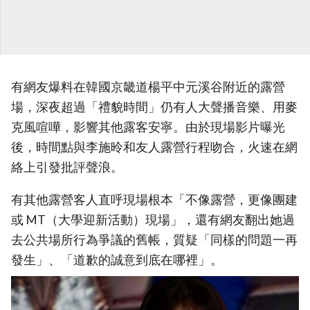
有網友爆料在韓國京畿道楊平中元溪谷附近的露營
場，深夜超過「禮貌時間」仍有人大聲播音樂、用麥
克風喧嘩，影響其他露客安寧。由於現場影片曝光
後，時間點與李施昤和友人露營行程吻合，火速在網
絡上引發批評聲浪。
有其他露營客人直呼現場根本「不像露營，更像團建
或 MT（大學迎新活動）現場」，還有網友翻出她過
去公共場所行為爭議的舊帳，質疑「同樣的問題一再
發生」、「道歉的誠意到底在哪裡」。