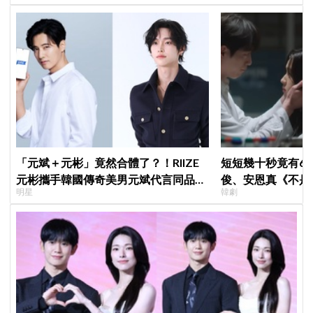
「元斌＋元彬」竟然合體了？！RIIZE
短短幾十秒竟有6
元彬攜手韓國傳奇美男元斌代言同品
俊、安恩真《不是
明星
韓劇
牌，韓網瘋喊：兩個帥哥來了！
公開，網友直呼：