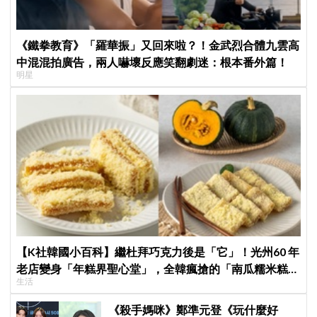
《鐵拳教育》「羅華振」又回來啦？！金武烈合體九雲高
中混混拍廣告，兩人嚇壞反應笑翻劇迷：根本番外篇！
明星
【K社韓國小百科】繼杜拜巧克力後是「它」！光州60 年
老店變身「年糕界聖心堂」，全韓瘋搶的「南瓜糯米糕」
生活
到底多厲害？
《殺手媽咪》鄭準元登《玩什麼好