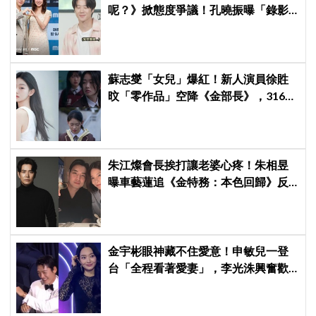
呢？》掀態度爭議！孔曉振曝「錄影
後真的吐了」心疼喊：沒能救你
蘇志燮「女兒」爆紅！新人演員徐貹
旼「零作品」空降《金部長》，316萬
舊片被挖出網驚呆：星味藏不住！
朱江燦會長挨打讓老婆心疼！朱相昱
曝車藝蓮追《金特務：本色回歸》反
應：「是不是打得太狠了？」
金宇彬眼神藏不住愛意！申敏兒一登
台「全程看著愛妻」，李光洙興奮歡
呼到被制止 XD