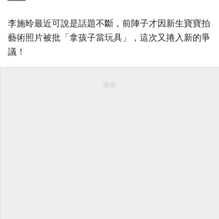
李施昤最近可說是話題不斷，前陣子才因新生寶寶拍
藝術照片被批「拿孩子當玩具」，這次又捲入新的爭
議！
廣告